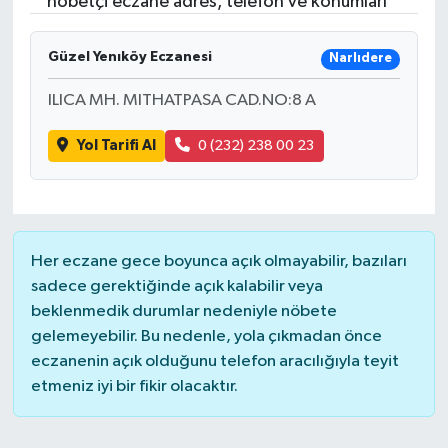
nöbetçi eczane adres, telefon ve konumları
RESMİ İLANLAR
Güzel Yenıköy Eczanesi
Narlıdere
ILICA MH. MITHATPASA CAD.NO:8 A
Yol Tarifi Al
0 (232) 238 00 23
Her eczane gece boyunca açık olmayabilir, bazıları
sadece gerektiğinde açık kalabilir veya
beklenmedik durumlar nedeniyle nöbete
gelemeyebilir. Bu nedenle, yola çıkmadan önce
eczanenin açık olduğunu telefon aracılığıyla teyit
etmeniz iyi bir fikir olacaktır.