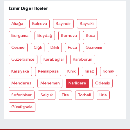
İzmir Diğer İlçeler
Aliağa
Balçova
Bayindir
Bayrakli
Bergama
Beydağ
Bornova
Buca
Çeşme
Çiğli
Dikili
Foça
Gaziemir
Güzelbahçe
Karabağlar
Karaburun
Karşiyaka
Kemalpaşa
Kinik
Kiraz
Konak
Menderes
Menemen
Narlidere
Ödemiş
Seferihisar
Selçuk
Tire
Torbali
Urla
Gümüşpala