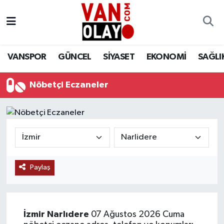
Vanspor
Van Nöbetçi Eczaneler
VANSPOR
GÜNCEL
SİYASET
EKONOMİ
SAĞLI
Güncel
Van Hava Durumu
Nöbetçi Eczaneler
Siyaset
Van Namaz Vakitleri
Ekonomi
Van Trafik Yoğunluk Haritası
Sağlık
Süper Lig Puan Durumu ve Fikstür
Eğitim
Tüm Manşetler
Paylaş
Bilim & Teknoloji
Son Dakika Haberleri
İzmir
Narlıdere
07 Ağustos 2026 Cuma
Dünya
Haber Arşivi