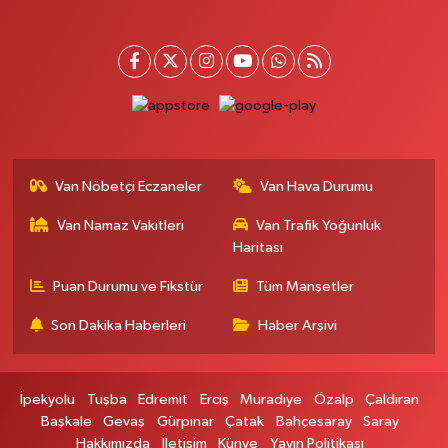
Van Nöbetçi Eczaneler
Van Hava Durumu
Van Namaz Vakitleri
Van Trafik Yoğunluk
Haritası
Puan Durumu ve Fikstür
Tüm Manşetler
Son Dakika Haberleri
Haber Arşivi
İpekyolu
Tuşba
Edremit
Erciş
Muradiye
Özalp
Çaldıran
Başkale
Gevaş
Gürpınar
Çatak
Bahçesaray
Saray
Hakkımızda
İletişim
Künye
Yayın Politikası