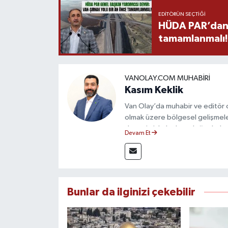
EDITÖRÜN SEÇTIĞI
HÜDA PAR’dan V
tamamlanmalı!
VANOLAY.COM MUHABIRI
Kasım Keklik
Van Olay’da muhabir ve editör 
olmak üzere bölgesel gelişmele
deneyimiyle hızlı ve doğru haber
Devam Et
ilkeleri doğrultusunda güvenilir
Bunlar da ilginizi çekebilir