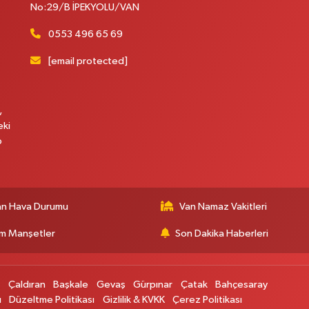
No:29/B İPEKYOLU/VAN
0553 496 65 69
[email protected]
,
eki
p
an Hava Durumu
Van Namaz Vakitleri
m Manşetler
Son Dakika Haberleri
p
Çaldıran
Başkale
Gevaş
Gürpınar
Çatak
Bahçesaray
ı
Düzeltme Politikası
Gizlilik & KVKK
Çerez Politikası