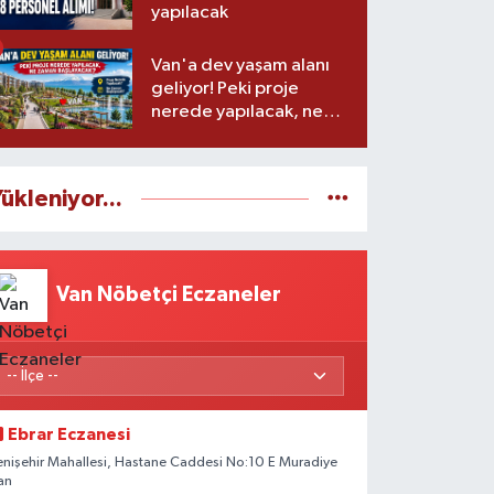
yapılacak
Van'a dev yaşam alanı
geliyor! Peki proje
nerede yapılacak, ne
zaman başlayacak?
ükleniyor...
Van Nöbetçi Eczaneler
Ebrar Eczanesi
enişehir Mahallesi, Hastane Caddesi No:10 E Muradiye
an