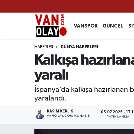
Vanspor
Van Nöbetçi Eczaneler
VANSPOR
GÜNCEL
Sİ
Güncel
Van Hava Durumu
HABERLER
DÜNYA HABERLERİ
Siyaset
Van Namaz Vakitleri
Kalkışa hazırlan
Ekonomi
Van Trafik Yoğunluk Haritası
yaralı
Sağlık
Süper Lig Puan Durumu ve Fikstür
İspanya’da kalkışa hazırlanan bi
yaralandı.
Eğitim
Tüm Manşetler
KASIM KEKLIK
05.07.2025 - 17:1
Bilim & Teknoloji
Son Dakika Haberleri
VANOLAY.COM MUHABIRI
YAYINLANMA
Dünya
Haber Arşivi