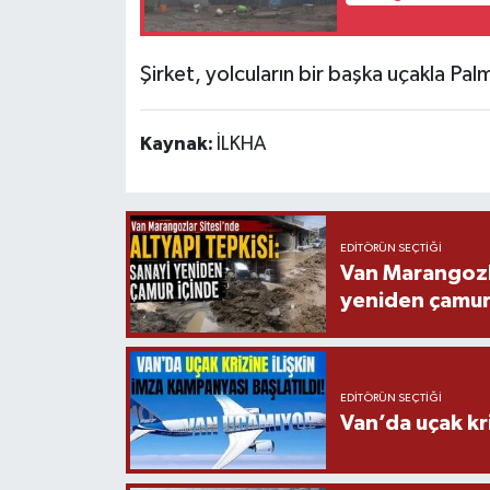
Şirket, yolcuların bir başka uçakla Palm
Kaynak:
İLKHA
EDITÖRÜN SEÇTIĞI
Van Marangozla
yeniden çamur
EDITÖRÜN SEÇTIĞI
Van’da uçak kri