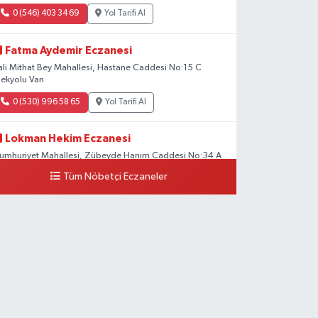
0 (546) 403 34 69
Yol Tarifi Al
Fatma Aydemir Eczanesi
ali Mithat Bey Mahallesi, Hastane Caddesi No:15 C
pekyolu Van
0 (530) 996 58 65
Yol Tarifi Al
Lokman Hekim Eczanesi
umhuriyet Mahallesi, Zübeyde Hanım Caddesi No:34 A
pekyolu Van
Tüm Nöbetçi Eczaneler
0 (432) 503 93 23
Yol Tarifi Al
Hekimoğlu Eczanesi
anyolu Mahallesi, Kara Yusuf Bey Bulvarı No:102 F Erciş
an
0 (541) 147 65 65
Yol Tarifi Al
Koç Eczanesi