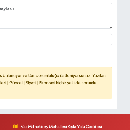
ş bulunuyor ve tüm sorumluluğu üstleniyorsunuz. Yazılan
ri | Güncel | Siyasi | Ekonomi hiçbir şekilde sorumlu
Vali Mithatbey Mahallesi Kışla Yolu Caddesi