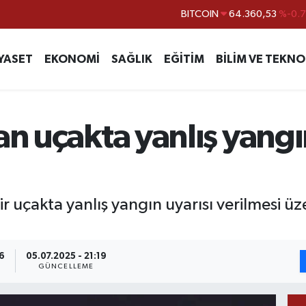
BITCOIN
64.360,53
%-0.
DOLAR
47,7143
%0.
EURO
55,0317
%-0.
YASET
EKONOMİ
SAĞLIK
EĞİTİM
BİLİM VE TEKNO
STERLİN
64,2463
%0.
GRAM ALTIN
6574.81
%1.
an uçakta yanlış yangı
BİST100
13.887
%6
r uçakta yanlış yangın uyarısı verilmesi üz
6
05.07.2025 - 21:19
GÜNCELLEME