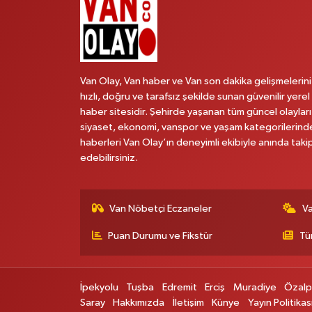
Van Olay, Van haber ve Van son dakika gelişmelerini
hızlı, doğru ve tarafsız şekilde sunan güvenilir yerel
haber sitesidir. Şehirde yaşanan tüm güncel olayları
siyaset, ekonomi, vanspor ve yaşam kategorilerind
haberleri Van Olay’ın deneyimli ekibiyle anında taki
edebilirsiniz.
Van Nöbetçi Eczaneler
V
Puan Durumu ve Fikstür
Tü
İpekyolu
Tuşba
Edremit
Erciş
Muradiye
Özal
Saray
Hakkımızda
İletişim
Künye
Yayın Politikas