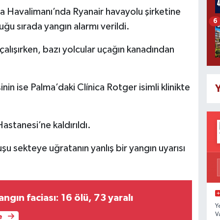
a Havalimanı’nda Ryanair havayolu şirketine
6
uğu sırada yangın alarmı verildi.
çalışırken, bazı yolcular uçağın kanadından
şinin ise Palma’daki Clínica Rotger isimli klinikte
Y
astanesi’ne kaldırıldı.
u sekteye uğratanın yanlış bir yangın uyarısı
angın faciası: 16 ölü, 73 yaralı
Y
V
e