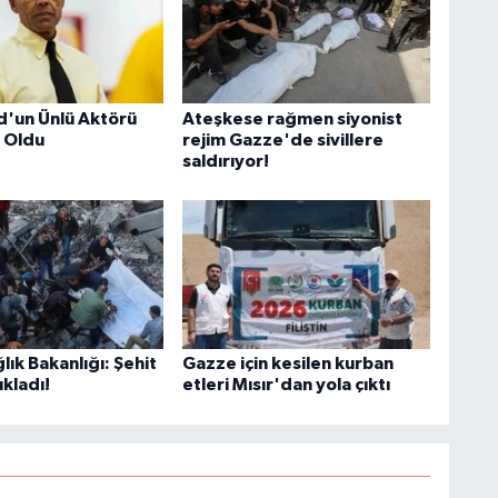
O
'un Ünlü Aktörü
Ateşkese rağmen siyonist
 Oldu
rejim Gazze'de sivillere
saldırıyor!
İ
ğlık Bakanlığı: Şehit
Gazze için kesilen kurban
ıkladı!
etleri Mısır'dan yola çıktı