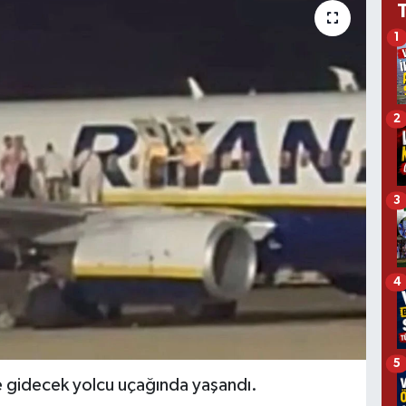
1
2
3
4
5
e gidecek yolcu uçağında yaşandı.