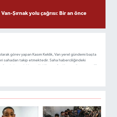
C
an-Şırnak yolu çağrısı: Bir an önce
H
olarak görev yapan Kasım Keklik, Van yerel gündemi başta
ri sahadan takip etmektedir. Saha haberciliğindeki
S
 üretimine odaklanan Keklik, tarafsızlık ve etik gazetecilik
V
 içerikler sunmaktadır.
S
V