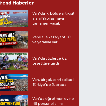
Trend Haberler
Van'da iki bölge artık sit
alanı! Yapılaşmaya
tamamen yasak
Vanlı aile kaza yaptı! Ölü
ve yaralılar var
Van'da yüzlerce kız
tesettüre girdi
Van, birçok şehri solladı!
Türkiye’de 5. sırada
Van’da öğretmen evine
48 personel alımı