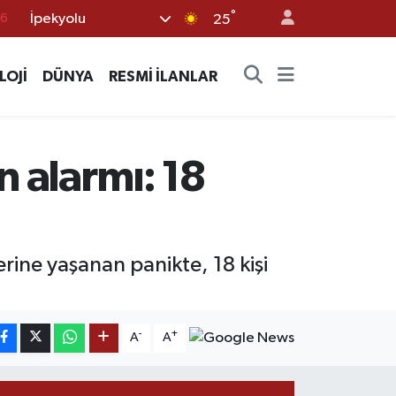
76
°
İpekyolu
25
16
02
LOJİ
DÜNYA
RESMİ İLANLAR
07
44
n alarmı: 18
4
erine yaşanan panikte, 18 kişi
-
+
A
A