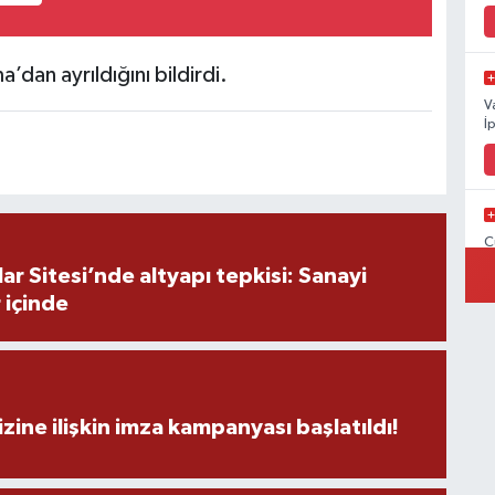
a’dan ayrıldığını bildirdi.
V
İ
C
İ
r Sitesi’nde altyapı tepkisi: Sanayi
 içinde
V
V
zine ilişkin imza kampanyası başlatıldı!