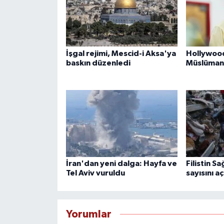
İşgal rejimi, Mescid-i Aksa'ya
Hollywood
baskın düzenledi
Müslüman
İran'dan yeni dalga: Hayfa ve
Filistin Sa
Tel Aviv vuruldu
sayısını aç
Yorumlar