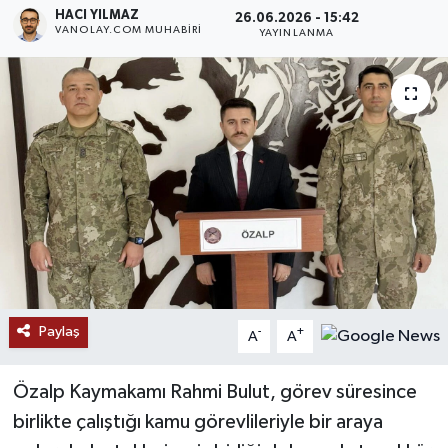
HACI YILMAZ
26.06.2026 - 15:42
VANOLAY.COM MUHABIRI
RESMİ İLANLAR
YAYINLANMA
Paylaş
-
+
A
A
Özalp Kaymakamı Rahmi Bulut, görev süresince
birlikte çalıştığı kamu görevlileriyle bir araya