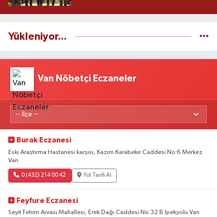
Yükleniyor...
Van Nöbetçi Eczaneler
Burak Eczanesi
Eski Araştırma Hastanesi karşısı, Kazım Karabekir Caddesi No:6 Merkez
Van
0 (432) 214 00 42
Yol Tarifi Al
Feyfure Eczanesi
Seyit Fehim Arvasi Mahallesi, Erek Dağı Caddesi No:32 B İpekyolu Van