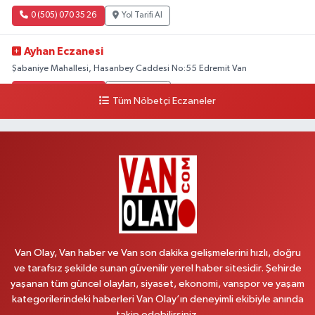
0 (505) 070 35 26
Yol Tarifi Al
Ayhan Eczanesi
Şabaniye Mahallesi, Hasanbey Caddesi No:55 Edremit Van
0 (505) 636 94 65
Yol Tarifi Al
Tüm Nöbetçi Eczaneler
Baran Eczanesi
Şehit Jandarma Binbaşı Cesur Mahallesi, Vali Münir Karaloğlu Caddesi
No:6 D Çaldıran Van
0 (538) 376 47 15
Yol Tarifi Al
Vitamin Eczanesi
Vanyolu Mahallesi, Kara Yusuf Bey Caddesi No:99 B Erciş Van
Van Olay, Van haber ve Van son dakika gelişmelerini hızlı, doğru
0 (432) 351 02 96
Yol Tarifi Al
ve tarafsız şekilde sunan güvenilir yerel haber sitesidir. Şehirde
yaşanan tüm güncel olayları, siyaset, ekonomi, vanspor ve yaşam
Koç Eczanesi
kategorilerindeki haberleri Van Olay’ın deneyimli ekibiyle anında
Cumhuriyet Mahallesi, Konak Sokak No:6 Gürpınar Van
takip edebilirsiniz.