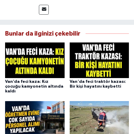
üzere bölgesel ve ulusal gelişmeleri sahadan
takip etmektedir. Editoryal sürece katkı sunan
Yılmaz, tarafsızlık, doğruluk ve etik ilkeler
çerçevesinde ürettiği haberlerle kamuoyunu
güvenilir kaynaklara dayalı olarak
Bunlar da ilginizi çekebilir
bilgilendirmektedir.
Van’da feci kaza: Kız
Van'da feci traktör kazası:
çocuğu kamyonetin altında
Bir kişi hayatını kaybetti
kaldı