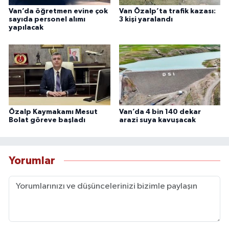
Van’da öğretmen evine çok
Van Özalp’ta trafik kazası:
sayıda personel alımı
3 kişi yaralandı
yapılacak
Özalp Kaymakamı Mesut
Van’da 4 bin 140 dekar
Bolat göreve başladı
arazi suya kavuşacak
Yorumlar