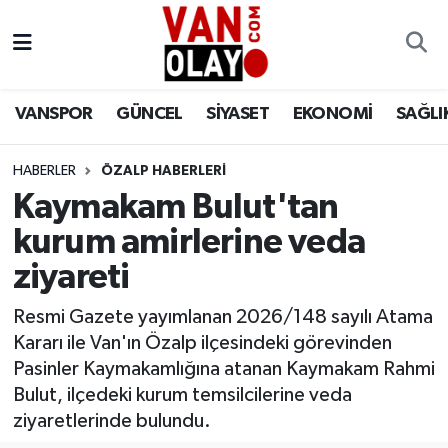
Vanspor
Van Nöbetçi Eczaneler
VANSPOR
GÜNCEL
SİYASET
EKONOMİ
SAĞLI
Güncel
Van Hava Durumu
HABERLER
ÖZALP HABERLERİ
Siyaset
Van Namaz Vakitleri
Kaymakam Bulut'tan
Ekonomi
Van Trafik Yoğunluk Haritası
kurum amirlerine veda
ziyareti
Sağlık
Süper Lig Puan Durumu ve Fikstür
Resmi Gazete yayımlanan 2026/148 sayılı Atama
Eğitim
Tüm Manşetler
Kararı ile Van'ın Özalp ilçesindeki görevinden
Pasinler Kaymakamlığına atanan Kaymakam Rahmi
Bilim & Teknoloji
Son Dakika Haberleri
Bulut, ilçedeki kurum temsilcilerine veda
ziyaretlerinde bulundu.
Dünya
Haber Arşivi