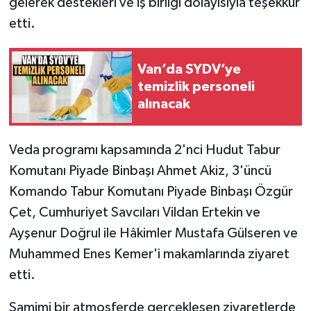
gelerek destekleri ve iş birliği dolayısıyla teşekkür
etti.
Van’da SYDV’ye
temizlik personeli
alınacak
Veda programı kapsamında 2'nci Hudut Tabur
Komutanı Piyade Binbaşı Ahmet Akiz, 3'üncü
Komando Tabur Komutanı Piyade Binbaşı Özgür
Çet, Cumhuriyet Savcıları Vildan Ertekin ve
Ayşenur Doğrul ile Hâkimler Mustafa Gülseren ve
Muhammed Enes Kemer'i makamlarında ziyaret
etti.
Samimi bir atmosferde gerçekleşen ziyaretlerde