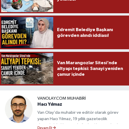
Edremit Belediye Başkanı
görevden alındı iddiası!
Van Marangozlar Sitesi’nde
altyapı tepkisi: Sanayi yeniden
çamur içinde
VANOLAY.COM MUHABIRI
Hacı Yılmaz
Van Olay’da muhabir ve editör olarak görev
yapan Hacı Yılmaz, 19 yıllık gazetecilik
deneyimiyle Van yerel gündemi başta olmak
Devam Et