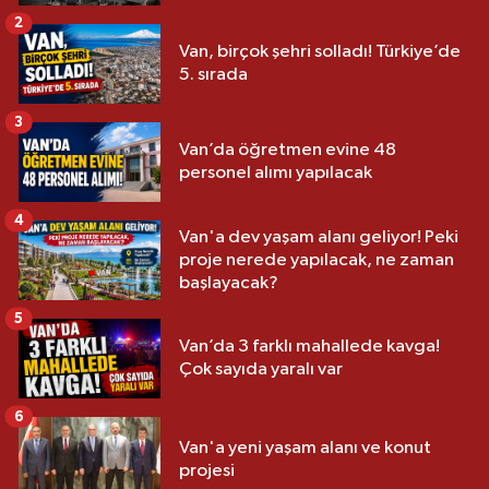
2
Van, birçok şehri solladı! Türkiye’de
5. sırada
3
Van’da öğretmen evine 48
personel alımı yapılacak
4
Van'a dev yaşam alanı geliyor! Peki
proje nerede yapılacak, ne zaman
başlayacak?
5
Van’da 3 farklı mahallede kavga!
Çok sayıda yaralı var
6
Van'a yeni yaşam alanı ve konut
projesi