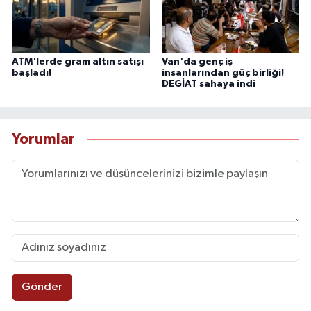
ATM'lerde gram altın satışı
Van'da genç iş
başladı!
insanlarından güç birliği!
DEGİAT sahaya indi
Yorumlar
Gönder