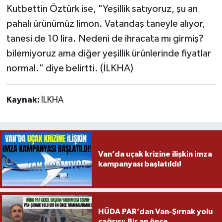
Kutbettin Öztürk ise, "Yeşillik satıyoruz, şu an
pahalı ürünümüz limon. Vatandaş taneyle alıyor,
tanesi de 10 lira. Nedeni de ihracata mı girmiş?
bilemiyoruz ama diğer yeşillik ürünlerinde fiyatlar
normal." diye belirtti. (İLKHA)
Kaynak:
İLKHA
Van’da uçak krizine ilişkin imza
kampanyası başlatıldı!
HÜDA PAR’dan Van-Şırnak yolu
çağrısı: Bir an önce