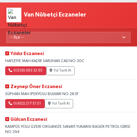
Van Nöbetçi Eczaneler
Yıldız Eczanesi
HAFIZİYE MAH.KADİR SARUHAN CAD.NO:30C
0 (530) 093 32 95
Yol Tarifi Al
Zeynep Öner Eczanesi
SÜPHAN MAH.İPEKYOLU BULVARI NO:283F
0 (432) 217 51 51
Yol Tarifi Al
Gülcan Eczanesi
KAMPÜS YOLU ÜZERİ ORGANİZE SANAYİ YUKARISI BAGER PETROL GİRİŞİ
NO:394