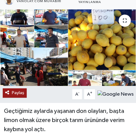
VANOLAY.COM MUHABIRI
YAYINLANMA
RESMİ İLANLAR
Paylaş
-
+
A
A
Geçtiğimiz aylarda yaşanan don olayları, başta
limon olmak üzere birçok tarım ürününde verim
kaybına yol açtı.