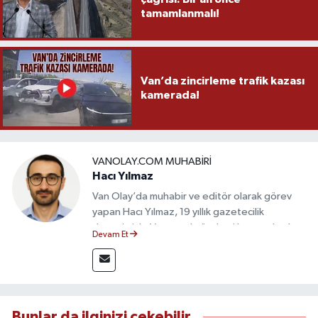
tamamlanmalı!
Van’da zincirleme trafik kazası
kamerada!
VANOLAY.COM MUHABIRI
Hacı Yılmaz
Van Olay’da muhabir ve editör olarak görev
yapan Hacı Yılmaz, 19 yıllık gazetecilik
deneyimiyle Van yerel gündemi başta olmak
Devam Et
üzere bölgesel ve ulusal gelişmeleri sahadan
takip etmektedir. Editoryal sürece katkı sunan
Yılmaz, tarafsızlık, doğruluk ve etik ilkeler
çerçevesinde ürettiği haberlerle kamuoyunu
güvenilir kaynaklara dayalı olarak
Bunlar da ilginizi çekebilir