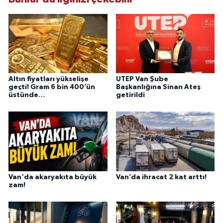
bilgilendirmektedir.
Altın fiyatları yükselişe
UTEP Van Şube
geçti! Gram 6 bin 400’ün
Başkanlığına Sinan Ateş
üstünde…
getirildi
Van'da akaryakıta büyük
Van’da ihracat 2 kat arttı!
zam!