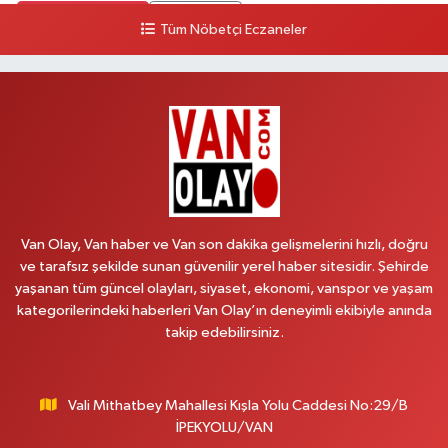
0 (533) 348 25 87
Yol Tarifi Al
Tüm Nöbetçi Eczaneler
Lütfiye Hanım Eczanesi
BAHÇİVAN MAH.15 TEMMUZ ŞEHİTLERİ CAD.NO:36B ÖZEL LOKMAN
HEKİM HASTANESİ ACİL KARŞISI
0 (501) 048 96 88
Yol Tarifi Al
Emek Eczanesi
MAHMUDİYE MAH.ATATÜRK CAD.NO:17B
Van Olay, Van haber ve Van son dakika gelişmelerini hızlı, doğru
0 (531) 621 69 65
Yol Tarifi Al
ve tarafsız şekilde sunan güvenilir yerel haber sitesidir. Şehirde
yaşanan tüm güncel olayları, siyaset, ekonomi, vanspor ve yaşam
Onay Eczanesi
kategorilerindeki haberleri Van Olay’ın deneyimli ekibiyle anında
MERAŞEL FEVZİ ÇAKMAK CAD. KÜLTÜR SARAYI KIZILAY KAN MERKEZİ
takip edebilirsiniz.
KARŞISI DIŞ KAPI NO:25B
0 (432) 212 66 67
Yol Tarifi Al
Vali Mithatbey Mahallesi Kışla Yolu Caddesi No:29/B
Yenı Derman Eczanesi
İPEKYOLU/VAN
Hatuniye Mah. Özel Akdamar Hastanesi Karşısı Güven Evleri A.Blok No:7