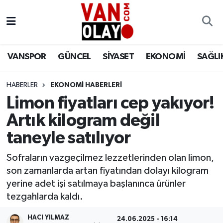
Vanspor
Van Nöbetçi Eczaneler
VANSPOR
GÜNCEL
SİYASET
EKONOMİ
SAĞLI
Güncel
Van Hava Durumu
HABERLER
EKONOMİ HABERLERİ
Siyaset
Van Namaz Vakitleri
Limon fiyatları cep yakıyor!
Ekonomi
Van Trafik Yoğunluk Haritası
Artık kilogram değil
taneyle satılıyor
Sağlık
Süper Lig Puan Durumu ve Fikstür
Sofraların vazgeçilmez lezzetlerinden olan limon,
Eğitim
Tüm Manşetler
son zamanlarda artan fiyatından dolayı kilogram
yerine adet işi satılmaya başlanınca ürünler
Bilim & Teknoloji
Son Dakika Haberleri
tezgahlarda kaldı.
Dünya
Haber Arşivi
HACI YILMAZ
24.06.2025 - 16:14