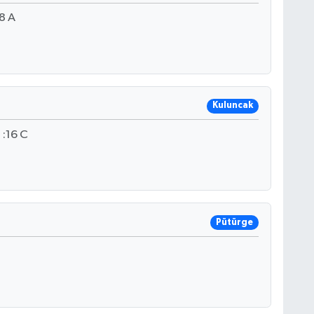
8 A
Kuluncak
:16 C
Pütürge