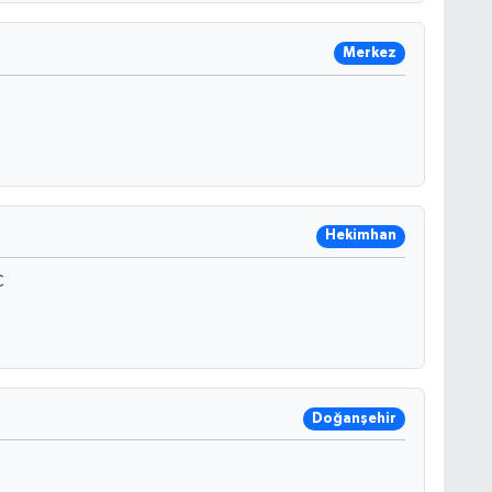
Merkez
Hekimhan
C
Doğanşehir