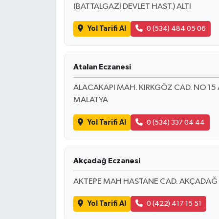
(BATTALGAZİ DEVLET HAST.) ALTI
Yol Tarifi Al
0 (534) 484 05 06
Atalan Eczanesi
ALACAKAPI MAH. KIRKGÖZ CAD. NO 15 
MALATYA
Yol Tarifi Al
0 (534) 337 04 44
Akçadağ Eczanesi
AKTEPE MAH HASTANE CAD. AKÇADAĞ D.
Yol Tarifi Al
0 (422) 417 15 51