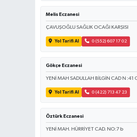
Melis Eczanesi
ÇAVUŞOĞLU SAĞLIK OCAĞI KARŞISI
Yol Tarifi Al
0 (552) 607 17 02
Gökçe Eczanesi
YENİ MAH SADULLAH BİLGİN CAD N :41 
Yol Tarifi Al
0 (422) 713 47 23
Öztürk Eczanesi
YENİ MAH. HÜRRİYET CAD. NO:7 b