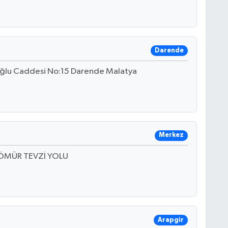
Darende
ioğlu Caddesi No:15 Darende Malatya
Merkez
KÖMÜR TEVZİ YOLU
Arapgir