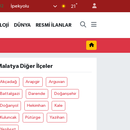
32
°
İpekyolu
21
38
03
LOJİ
DÜNYA
RESMİ İLANLAR
14
11
18
alatya Diğer İlçeler
Akçadağ
Arapgir
Arguvan
Battalgazi
Darende
Doğanşehir
Doğanyol
Hekimhan
Kale
Kuluncak
Pütürge
Yazihan
Yeşilyurt