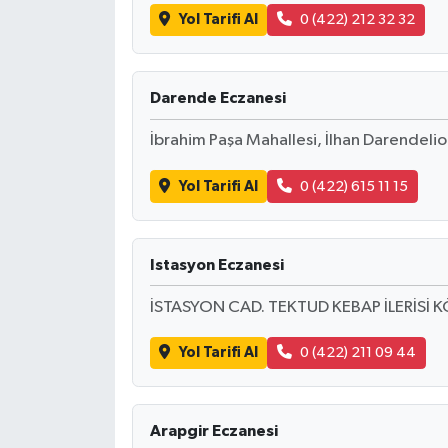
Yol Tarifi Al
0 (422) 212 32 32
Darende Eczanesi
İbrahim Paşa Mahallesi, İlhan Darendel
Yol Tarifi Al
0 (422) 615 11 15
Istasyon Eczanesi
İSTASYON CAD. TEKTUD KEBAP İLERİSİ 
Yol Tarifi Al
0 (422) 211 09 44
Arapgir Eczanesi