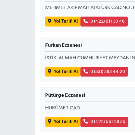
MEHMET AKİF MAH ATATÜRK CAD.NO :1
Yol Tarifi Al
0 (422) 811 30 48
Furkan Eczanesi
İSTİKLAL MAH CUMHURİYET MEYDANI N 
Yol Tarifi Al
0 (531) 383 44 20
Pütürge Eczanesi
HÜKÜMET CAD.
Yol Tarifi Al
0 (422) 561 28 35