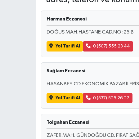
RESMİ İLANLAR
Harman Eczanesi
DOĞUŞ MAH.HASTANE CAD.NO :25 B
Yol Tarifi Al
0 (507) 555 23 44
Sağlam Eczanesi
HASANBEY CD.EKONOMİK PAZAR İLERİSİ
Yol Tarifi Al
0 (537) 525 26 27
Tolgahan Eczanesi
ZAFER MAH. GÜNDOĞDU CD. FIRAT SAĞ