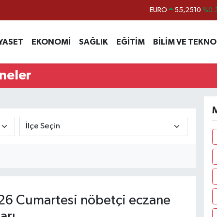
EURO
55,2510
%0.
STERLİN
64,4811
%0.
GRAM ALTIN
6660.55
%0.
YASET
EKONOMİ
SAĞLIK
EĞİTİM
BİLİM VE TEKNO
BİST100
13.779
%-
BITCOIN
64.959,79
%1.
neler
DOLAR
47,7436
%0.
M
6 Cumartesi nöbetçi eczane
arı