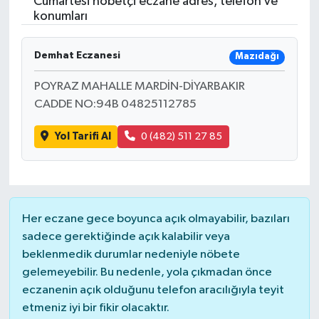
Cumartesi nöbetçi eczane adres, telefon ve
konumları
RESMİ İLANLAR
Demhat Eczanesi
Mazıdağı
POYRAZ MAHALLE MARDİN-DİYARBAKIR
CADDE NO:94B 04825112785
Yol Tarifi Al
0 (482) 511 27 85
Her eczane gece boyunca açık olmayabilir, bazıları
sadece gerektiğinde açık kalabilir veya
beklenmedik durumlar nedeniyle nöbete
gelemeyebilir. Bu nedenle, yola çıkmadan önce
eczanenin açık olduğunu telefon aracılığıyla teyit
etmeniz iyi bir fikir olacaktır.