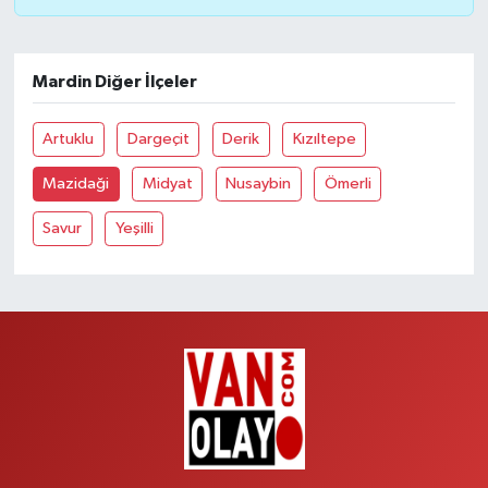
Mardin Diğer İlçeler
Artuklu
Dargeçit
Derik
Kızıltepe
Mazidaği
Midyat
Nusaybin
Ömerli
Savur
Yeşilli