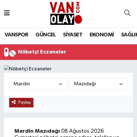
Vanspor
Van Nöbetçi Eczaneler
VANSPOR
GÜNCEL
SİYASET
EKONOMİ
SAĞLI
Güncel
Van Hava Durumu
Nöbetçi Eczaneler
Siyaset
Van Namaz Vakitleri
Ekonomi
Van Trafik Yoğunluk Haritası
Sağlık
Süper Lig Puan Durumu ve Fikstür
Eğitim
Tüm Manşetler
Paylaş
Bilim & Teknoloji
Son Dakika Haberleri
Mardin
Mazıdağı
08 Ağustos 2026
Dünya
Haber Arşivi