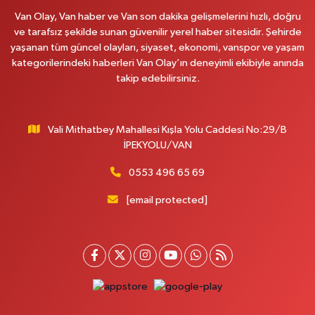
0 (535) 014 85 70
Yol Tarifi Al
Van Olay, Van haber ve Van son dakika gelişmelerini hızlı, doğru
ve tarafsız şekilde sunan güvenilir yerel haber sitesidir. Şehirde
Afşar Eczanesi
yaşanan tüm güncel olayları, siyaset, ekonomi, vanspor ve yaşam
Kazım Karabekir cad.Eski Araştırma Hastanesi karşısı (kent park karşısı )
kategorilerindeki haberleri Van Olay’ın deneyimli ekibiyle anında
Kaval iş merkezi No: 156 B
takip edebilirsiniz.
0 (432) 214 02 40
Yol Tarifi Al
Vali Mithatbey Mahallesi Kışla Yolu Caddesi No:29/B
Gürpınar Eczanesi
İPEKYOLU/VAN
Akpınar Mah. Milli Egemenlik Cad.No:7 A
0 (506) 065 26 65
Yol Tarifi Al
0553 496 65 69
[email protected]
Mahya Eczanesi
ZÜBEYDE HANIM CAD.ÖZEL LOKMAN HEKİM HASTANESİ KARŞISI 82 C
0 (432) 215 77 65
Yol Tarifi Al
Ferhat Eczanesi
URARTU SOK. ESKİ İSTANBUL HASTANESİ KARŞISI NO:4 C