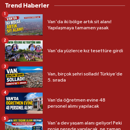
Trend Haberler
1
Van'da iki bölge artık sit alanı!
Yapılaşmaya tamamen yasak
2
Van'da yüzlerce kız tesettüre girdi
3
Van, birçok şehri solladı! Türkiye’de
5. sırada
4
Van’da öğretmen evine 48
personel alımı yapılacak
5
Van'a dev yaşam alanı geliyor! Peki
proje nerede yapılacak, ne zaman