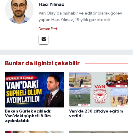
Hacı Yılmaz
Van Olay’da muhabir ve editör olarak görev
yapan Hacı Yılmaz, 19 yıllık gazetecilik
deneyimiyle Van yerel gündemi başta olmak
Devam Et
üzere bölgesel ve ulusal gelişmeleri sahadan
takip etmektedir. Editoryal sürece katkı sunan
Yılmaz, tarafsızlık, doğruluk ve etik ilkeler
çerçevesinde ürettiği haberlerle kamuoyunu
güvenilir kaynaklara dayalı olarak
Bunlar da ilginizi çekebilir
bilgilendirmektedir.
Bakan Gürlek açıkladı:
Van’da 230 çiftçiye eğitim
Van’daki şüpheli ölüm
verildi
aydınlatıldı