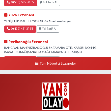
0 (530) 635 50 65
Yol Tarifi Al
Yuva Eczanesi
YENİŞEHİR MAH. 117.SOKAK 7-9Ahastane karşısı
0 (432) 451 31 51
Yol Tarifi Al
Perihanoğlu Eczanesi
BAHÇİVAN MAH.YÜZBAŞIOĞLU SK.TAMARA OTEL KARŞISI NO:14G
(SANAT SOKAĞI)SANAT SOKAĞI TAMARA OTEL KARŞISI
0 (432) 216 24 25
Yol Tarifi Al
Tüm Nöbetçi Eczaneler
Aydın Eczanesi
Recep Tayyip Erdoğan Mah.Azerbaycan Cad.104 B
0 (538) 861 36 16
Yol Tarifi Al
Arjin Eczanesi
BEYAZIT MAH.ZEYLAN CADDESİ OKYANUS GİYİM YANI NO:1