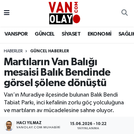
Vanspor
Van Nöbetçi Eczaneler
VANSPOR
GÜNCEL
SİYASET
EKONOMİ
SAĞLI
Güncel
Van Hava Durumu
HABERLER
GÜNCEL HABERLER
Siyaset
Van Namaz Vakitleri
Martıların Van Balığı
Ekonomi
Van Trafik Yoğunluk Haritası
mesaisi Balık Bendinde
görsel şölene dönüştü
Sağlık
Süper Lig Puan Durumu ve Fikstür
Van’ın Muradiye ilçesinde bulunan Balık Bendi
Eğitim
Tüm Manşetler
Tabiat Parkı, inci kefalinin zorlu göç yolculuğuna
ve martıların av mücadelesine sahne oluyor.
Bilim & Teknoloji
Son Dakika Haberleri
HACI YILMAZ
15.06.2026 - 10:22
VANOLAY.COM MUHABIRI
YAYINLANMA
Dünya
Haber Arşivi