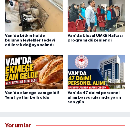
Van’da bitkin halde
Van’da Ulusal UMKE Haftası
bulunan leylekler tedavi
programı düzenlendi
edilerek doğaya salındı
Van’da ekmeğe zam geldi!
Van’da 47 daimi personel
Yeni fiyatlar belli oldu
alımı başvurularında yarın
son gün
Yorumlar