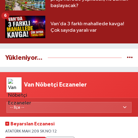
başlayacak?
6
Van’da 3 farklı mahallede kavga!
Çok sayıda yaralı var
Yükleniyor...
Van Nöbetçi Eczaneler
Beyarslan Eczanesi
ATATÜRK MAH.209 SK.NO:12