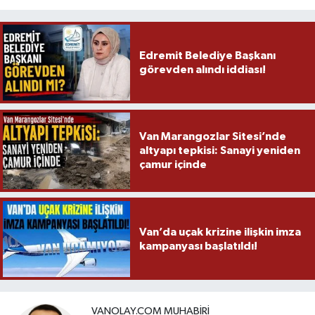
Edremit Belediye Başkanı
görevden alındı iddiası!
Van Marangozlar Sitesi’nde
altyapı tepkisi: Sanayi yeniden
çamur içinde
Van’da uçak krizine ilişkin imza
kampanyası başlatıldı!
VANOLAY.COM MUHABIRI