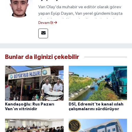
Van Olay’da muhabir ve editör olarak görev
yapan Eyüp Dayan, Van yerel gündemi başta
olmak üzere bölgesel gelişmeleri sahadan
Devam Et
takip etmektedir. 10 yılı aşkın gazetecilik
deneyimiyle doğruluk, tarafsızlık ve etik ilkeleri
esas alan Dayan, güvenilir kaynaklara dayalı
haberleriyle kamuoyunu doğru ve hızlı biçimde
bilgilendirmektedir.
Bunlar da ilginizi çekebilir
Kandaşoğlu: Rus Pazarı
DSİ, Edremit'te kanal ıslah
Van'ın vitrinidir
çalışmalarını sürdürüyor