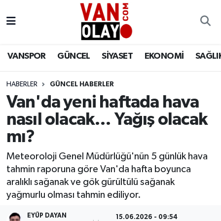
Vanspor
Van Nöbetçi Eczaneler
VANSPOR
GÜNCEL
SİYASET
EKONOMİ
SAĞLI
Güncel
Van Hava Durumu
HABERLER
GÜNCEL HABERLER
Siyaset
Van Namaz Vakitleri
Van'da yeni haftada hava
Ekonomi
Van Trafik Yoğunluk Haritası
nasıl olacak… Yağış olacak
mı?
Sağlık
Süper Lig Puan Durumu ve Fikstür
Meteoroloji Genel Müdürlüğü'nün 5 günlük hava
Eğitim
Tüm Manşetler
tahmin raporuna göre Van'da hafta boyunca
aralıklı sağanak ve gök gürültülü sağanak
Bilim & Teknoloji
Son Dakika Haberleri
yağmurlu olması tahmin ediliyor.
Dünya
Haber Arşivi
EYÜP DAYAN
15.06.2026 - 09:54