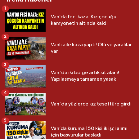
1
Van’da feci kaza: Kız çocuğu
kamyonetin altında kaldı
2
Vanlı aile kaza yaptı! Ölü ve yaralılar
var
3
Van'da iki bölge artık sit alanı!
Yapılaşmaya tamamen yasak
4
Van'da yüzlerce kız tesettüre girdi
5
Van’da kuruma 150 kişilik işçi alımı
için başvurular başladı