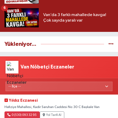
6
Van’da 3 farklı mahallede kavga!
Çok sayıda yaralı var
Yükleniyor...
Van Nöbetçi Eczaneler
Yıldız Eczanesi
Hafıziye Mahallesi, Kadir Saruhan Caddesi No:30 C Başkale Van
0 (530) 093 32 95
Yol Tarifi Al