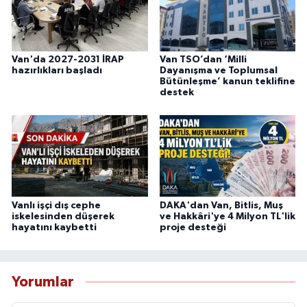
Van'da 2027-2031 İRAP
Van TSO’dan ‘Milli
hazırlıkları başladı
Dayanışma ve Toplumsal
Bütünleşme’ kanun teklifine
destek
Vanlı işçi dış cephe
DAKA'dan Van, Bitlis, Muş
iskelesinden düşerek
ve Hakkâri'ye 4 Milyon TL'lik
hayatını kaybetti
proje desteği
Yorumlar