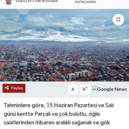
VANOLAY.COM MUHABIRI
YAYINLANMA
RESMİ İLANLAR
Paylaş
-
+
A
A
Tahminlere göre, 15 Haziran Pazartesi ve Salı
günü kentte Parçalı ve çok bulutlu, öğle
saatlerinden itibaren aralıklı sağanak ve gök