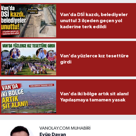
Van’da DSİ kazdı, belediyeler
unuttu! 3 ilçeden geçen yol
kaderine terk edildi
Van'da yüzlerce kız tesettüre
girdi
Van'da iki bölge artık sit alanı!
Yapılaşmaya tamamen yasak
VANOLAY.COM MUHABIRI
Eyüp Dayan