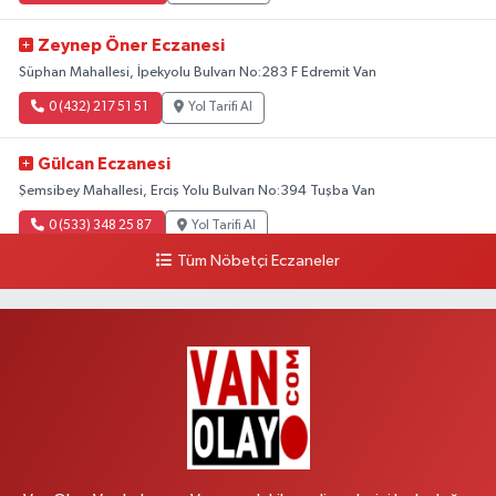
Zeynep Öner Eczanesi
Süphan Mahallesi, İpekyolu Bulvarı No:283 F Edremit Van
0 (432) 217 51 51
Yol Tarifi Al
Gülcan Eczanesi
Şemsibey Mahallesi, Erciş Yolu Bulvarı No:394 Tuşba Van
0 (533) 348 25 87
Yol Tarifi Al
Tüm Nöbetçi Eczaneler
Lütfiye Hanım Eczanesi
Bahçıvan Mahallesi, 15 Temmuz Şehitleri Caddesi No:36 B İpekyolu Van
0 (501) 048 96 88
Yol Tarifi Al
Emek Eczanesi
Mahmudiye Mahallesi, Atatürk Caddesi No:17 B Özalp Van
0 (531) 621 69 65
Yol Tarifi Al