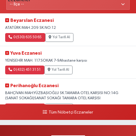
Beyarslan Eczanesi
ATATÜRK MAH.209 SK.NO:12
0 (530) 635 50 65
Yol Tarifi Al
Yuva Eczanesi
YENİŞEHİR MAH. 117.SOKAK 7-9Ahastane karşısı
0 (432) 451 31 51
Yol Tarifi Al
Perihanoğlu Eczanesi
BAHÇİVAN MAH.YÜZBAŞIOĞLU SK.TAMARA OTEL KARŞISI NO:14G
(SANAT SOKAĞI)SANAT SOKAĞI TAMARA OTEL KARŞISI
0 (432) 216 24 25
Yol Tarifi Al
Tüm Nöbetçi Eczaneler
Aydın Eczanesi
Recep Tayyip Erdoğan Mah.Azerbaycan Cad.104 B