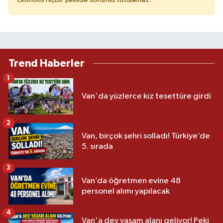
Trend Haberler
1
Van'da yüzlerce kız tesettüre girdi
2
Van, birçok şehri solladı! Türkiye’de
5. sırada
3
Van’da öğretmen evine 48
personel alımı yapılacak
4
Van'a dev yaşam alanı geliyor! Peki