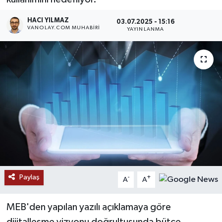
RESMİ İLANLAR
HACI YILMAZ
03.07.2025 - 15:16
VANOLAY.COM MUHABIRI
YAYINLANMA
Paylaş
-
+
A
A
MEB'den yapılan yazılı açıklamaya göre