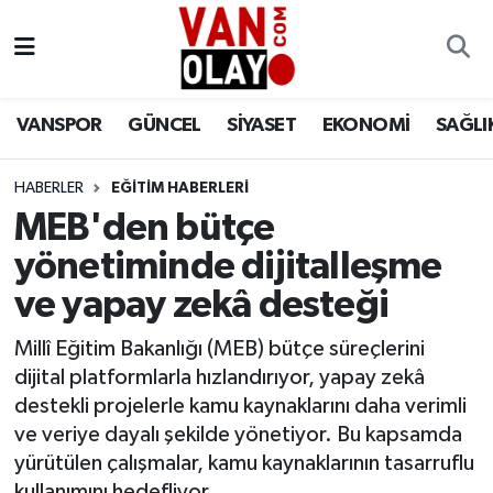
Vanspor
Van Nöbetçi Eczaneler
VANSPOR
GÜNCEL
SİYASET
EKONOMİ
SAĞLI
Güncel
Van Hava Durumu
HABERLER
EĞİTİM HABERLERİ
Siyaset
Van Namaz Vakitleri
MEB'den bütçe
Ekonomi
Van Trafik Yoğunluk Haritası
yönetiminde dijitalleşme
ve yapay zekâ desteği
Sağlık
Süper Lig Puan Durumu ve Fikstür
Millî Eğitim Bakanlığı (MEB) bütçe süreçlerini
Eğitim
Tüm Manşetler
dijital platformlarla hızlandırıyor, yapay zekâ
destekli projelerle kamu kaynaklarını daha verimli
Bilim & Teknoloji
Son Dakika Haberleri
ve veriye dayalı şekilde yönetiyor. Bu kapsamda
yürütülen çalışmalar, kamu kaynaklarının tasarruflu
Dünya
Haber Arşivi
kullanımını hedefliyor.