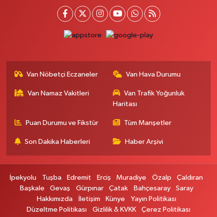
0 (432) 215 77 65
Yol Tarifi Al
Ferhat Eczanesi
URARTU SOK. ESKİ İSTANBUL HASTANESİ KARŞISI NO:4 C
0 (555) 063 64 65
Yol Tarifi Al
Van Nöbetçi Eczaneler
Van Hava Durumu
Kardelen Eczanesi
Van Namaz Vakitleri
Van Trafik Yoğunluk
Akköprü mahallesi Beşyol mevkii sakatatçılar çarşısı altı şok market yanı
no:36
Haritası
0 (432) 215 54 51
Yol Tarifi Al
Puan Durumu ve Fikstür
Tüm Manşetler
Son Dakika Haberleri
Haber Arşivi
Gündüz Eczanesi
CUMHURİYET MAH. ATATÜRK CADDESİ NO:39 A
0 (432) 712 27 27
Yol Tarifi Al
İpekyolu
Tuşba
Edremit
Erciş
Muradiye
Özalp
Çaldıran
Başkale
Gevaş
Gürpınar
Çatak
Bahçesaray
Saray
Merve Eczanesi
Hakkımızda
İletişim
Künye
Yayın Politikası
ZEYLAN CAD.BEKO BAYİ KARŞISI NO:13 MERVE ECZANESİ:ZEYLAN
Düzeltme Politikası
Gizlilik & KVKK
Çerez Politikası
CADDESİ BEKO BAYİ KARŞISI 0432 354 48 79