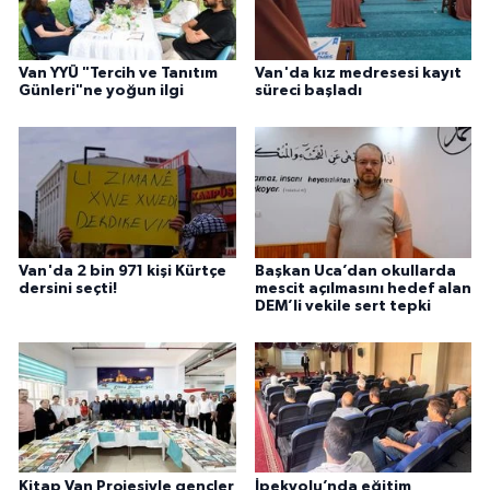
Van YYÜ "Tercih ve Tanıtım
Van'da kız medresesi kayıt
Günleri"ne yoğun ilgi
süreci başladı
Van'da 2 bin 971 kişi Kürtçe
Başkan Uca’dan okullarda
dersini seçti!
mescit açılmasını hedef alan
DEM’li vekile sert tepki
Kitap Van Projesiyle gençler
İpekyolu’nda eğitim