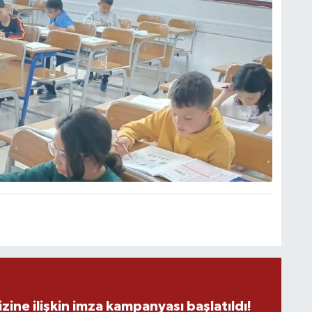
C
A
A
N
zine ilişkin imza kampanyası başlatıldı!