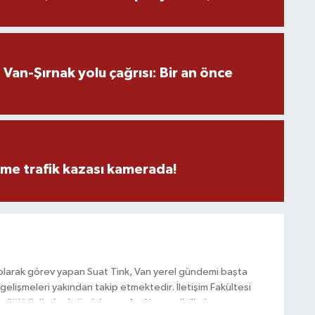
an-Şırnak yolu çağrısı: Bir an önce
eme trafik kazası kamerada!
olarak görev yapan Suat Tink, Van yerel gündemi başta
gelişmeleri yakından takip etmektedir. İletişim Fakültesi
i bilgilerle doğruluk, tarafsızlık ve etik ilkeler