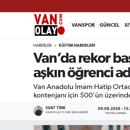
Vanspor
Van Nöbetçi Eczaneler
VANSPOR
GÜNCEL
Sİ
Güncel
Van Hava Durumu
HABERLER
EĞİTİM HABERLERİ
Siyaset
Van Namaz Vakitleri
Van’da rekor ba
Ekonomi
Van Trafik Yoğunluk Haritası
aşkın öğrenci a
Sağlık
Süper Lig Puan Durumu ve Fikstür
Van Anadolu İmam Hatip Ortaoku
kontenjanı için 500’ün üzerinde
Eğitim
Tüm Manşetler
SUAT TINK
09.06.2026 - 13:
Bilim & Teknoloji
Son Dakika Haberleri
VANOLAY.COM MUHABIRI
YAYINLANMA
Dünya
Haber Arşivi