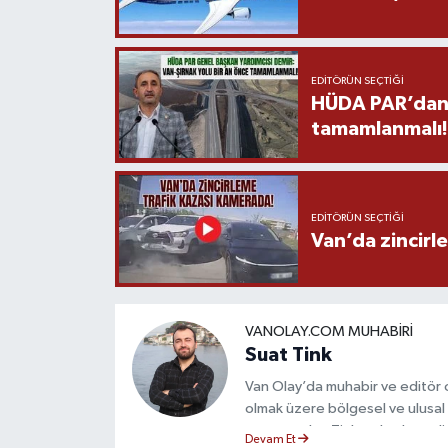
EDITÖRÜN SEÇTIĞI
HÜDA PAR’dan V
tamamlanmalı!
EDITÖRÜN SEÇTIĞI
Van’da zincirl
VANOLAY.COM MUHABIRI
Suat Tink
Van Olay’da muhabir ve editör 
olmak üzere bölgesel ve ulusal 
mezunu olan Tink, sahadan edindiğ
Devam Et