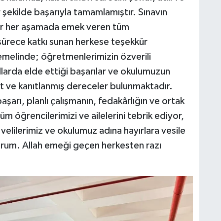
 şekilde başarıyla tamamlamıştır. Sınavın
ar her aşamada emek veren tüm
ürece katkı sunan herkese teşekkür
M
K
emelinde; öğretmenlerimizin özverili
llarda elde ettiği başarılar ve okulumuzun
 ve kanıtlanmış dereceler bulunmaktadır.
aşarı, planlı çalışmanın, fedakârlığın ve ortak
H
m öğrencilerimizi ve ailelerini tebrik ediyor,
E
H
velilerimiz ve okulumuz adına hayırlara vesile
6
orum. Allah emeği geçen herkesten razı
K