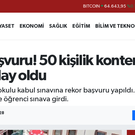
DOLAR
47,6704
EURO
55,0406
%-0.
YASET
EKONOMİ
SAĞLIK
EĞİTİM
BİLİM VE TEKNO
STERLİN
64,2143
GRAM ALTIN
6500.87
%0.
BİST100
13.799
%
şvuru! 50 kişilik kont
BITCOIN
64.643,95
%0.
day oldu
lu kabul sınavına rekor başvuru yapıldı. O
 öğrenci sınava girdi.
28