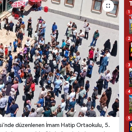
1
2
3
4
5
i’nde düzenlenen İmam Hatip Ortaokulu, 5.