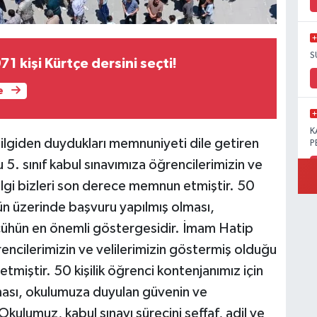
S
71 kişi Kürtçe dersini seçti!
e
K
 ilgiden duydukları memnuniyeti dile getiren
P
. sınıf kabul sınavımıza öğrencilerimizin ve
ilgi bizleri son derece memnun etmiştir. 50
’ün üzerinde başvuru yapılmış olması,
B
ühün en önemli göstergesidir. İmam Hatip
Ö
rencilerimizin ve velilerimizin göstermiş olduğu
tmiştir. 50 kişilik öğrenci kontenjanımız için
ası, okulumuza duyulan güvenin ve
M
ulumuz, kabul sınavı sürecini şeffaf, adil ve