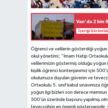
Van'da 2 bin 9
İçeriği Görüntül
Öğrenci ve velilerin gösterdiği yoğun
okul yönetimi; “İmam Hatip Ortaokulu 5
velilerimizin göstermiş olduğu yoğun 
kişilik öğrenci kontenjanımız için 500
okulumuza duyulan güvenin ve tevecc
Ortaokulu 5. sınıf kabul sınavımıza öğ
yoğun ilgi bizleri son derece memnun e
500’ün üzerinde başvuru yapılmış olm
teveccühün en önemli göstergesidir. Ok