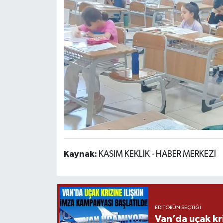
Kaynak:
KASIM KEKLİK - HABER MERKEZİ
EDITÖRÜN SEÇTIĞI
Van’da uçak kri