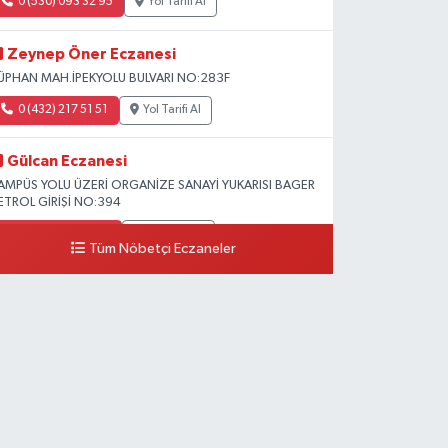
0 (530) 093 32 95
Yol Tarifi Al
Zeynep Öner Eczanesi
ÜPHAN MAH.İPEKYOLU BULVARI NO:283F
0 (432) 217 51 51
Yol Tarifi Al
Gülcan Eczanesi
AMPÜS YOLU ÜZERİ ORGANİZE SANAYİ YUKARISI BAGER
ETROL GİRİŞİ NO:394
0 (533) 348 25 87
Yol Tarifi Al
Tüm Nöbetçi Eczaneler
Lütfiye Hanım Eczanesi
AHÇİVAN MAH.15 TEMMUZ ŞEHİTLERİ CAD.NO:36B
ZEL LOKMAN HEKİM HASTANESİ ACİL KARŞISI
0 (501) 048 96 88
Yol Tarifi Al
Emek Eczanesi
AHMUDİYE MAH.ATATÜRK CAD.NO:17B