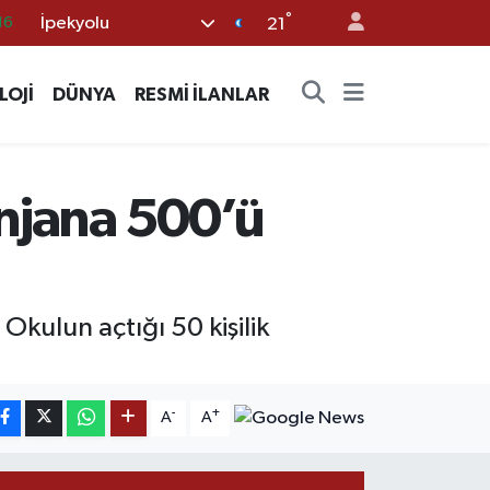
°
İpekyolu
%0
21
08
LOJİ
DÜNYA
RESMİ İLANLAR
%0
12
70
enjana 500’ü
16
kulun açtığı 50 kişilik
-
+
A
A