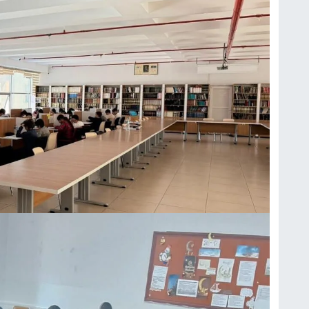
S
K
B
N
V
Y