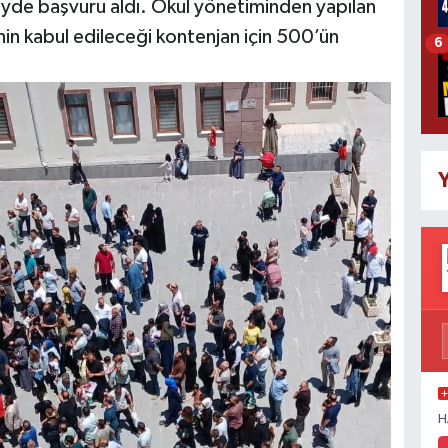
zeyde başvuru aldı. Okul yönetiminden yapılan
in kabul edileceği kontenjan için 500’ün
6
Y
H