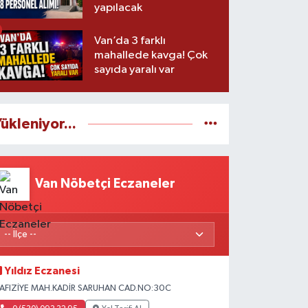
yapılacak
Van’da 3 farklı
mahallede kavga! Çok
sayıda yaralı var
ükleniyor...
Van Nöbetçi Eczaneler
Yıldız Eczanesi
AFIZİYE MAH.KADİR SARUHAN CAD.NO:30C