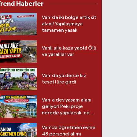
Trend Haberler
Van'da iki bölge artık sit
alanı! Yapılaşmaya
tamamen yasak
Vanlı aile kaza yaptı! Ölü
ve yaralılar var
Van'da yüzlerce kız
tesettüre girdi
Van'a dev yaşam alanı
geliyor! Peki proje
nerede yapılacak, ne
zaman başlayacak?
Van’da öğretmen evine
48 personel alımı