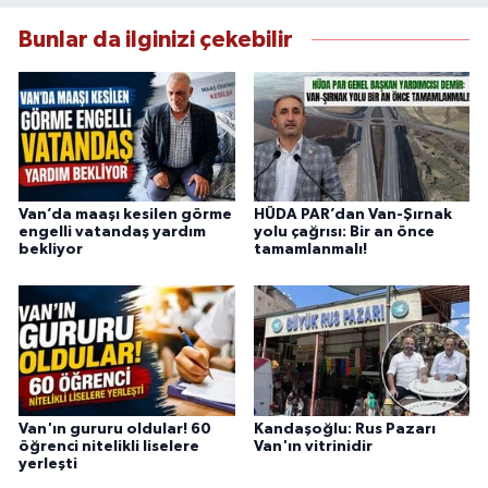
sunmaktadır.
Bunlar da ilginizi çekebilir
Van’da maaşı kesilen görme
HÜDA PAR’dan Van-Şırnak
engelli vatandaş yardım
yolu çağrısı: Bir an önce
bekliyor
tamamlanmalı!
Van'ın gururu oldular! 60
Kandaşoğlu: Rus Pazarı
öğrenci nitelikli liselere
Van'ın vitrinidir
yerleşti