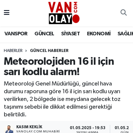
Vanspor
Van Nöbetçi Eczaneler
VANSPOR
GÜNCEL
SİYASET
EKONOMİ
SAĞLI
Güncel
Van Hava Durumu
HABERLER
GÜNCEL HABERLER
Siyaset
Van Namaz Vakitleri
Meteorolojiden 16 il için
Ekonomi
Van Trafik Yoğunluk Haritası
sarı kodlu alarm!
Sağlık
Süper Lig Puan Durumu ve Fikstür
Meteoroloji Genel Müdürlüğü, güncel hava
durumu raporuna göre 16 il için sarı kodlu uyarı
Eğitim
Tüm Manşetler
verilirken, 2 bölgede ise meydana gelecek toz
taşınımı sebebi ile dikkat edilmesi gerektiği
Bilim & Teknoloji
Son Dakika Haberleri
belirtildi.
KASIM KEKLIK
Dünya
Haber Arşivi
01.05.2025 - 19:53
01.05.202
VANOLAY.COM MUHABIRI
YAYINLANMA
GÜNCE