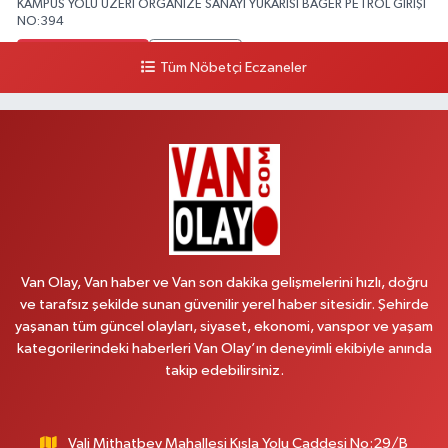
KAMPÜS YOLU ÜZERİ ORGANİZE SANAYİ YUKARISI BAGER PETROL GİRİŞİ
NO:394
0 (533) 348 25 87
Yol Tarifi Al
Tüm Nöbetçi Eczaneler
Lütfiye Hanım Eczanesi
BAHÇİVAN MAH.15 TEMMUZ ŞEHİTLERİ CAD.NO:36B ÖZEL LOKMAN
HEKİM HASTANESİ ACİL KARŞISI
0 (501) 048 96 88
Yol Tarifi Al
Emek Eczanesi
MAHMUDİYE MAH.ATATÜRK CAD.NO:17B
Van Olay, Van haber ve Van son dakika gelişmelerini hızlı, doğru
0 (531) 621 69 65
Yol Tarifi Al
ve tarafsız şekilde sunan güvenilir yerel haber sitesidir. Şehirde
yaşanan tüm güncel olayları, siyaset, ekonomi, vanspor ve yaşam
Onay Eczanesi
kategorilerindeki haberleri Van Olay’ın deneyimli ekibiyle anında
MERAŞEL FEVZİ ÇAKMAK CAD. KÜLTÜR SARAYI KIZILAY KAN MERKEZİ
takip edebilirsiniz.
KARŞISI DIŞ KAPI NO:25B
0 (432) 212 66 67
Yol Tarifi Al
Vali Mithatbey Mahallesi Kışla Yolu Caddesi No:29/B