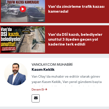
Van’da zincirleme trafik kazası
kamerada!
Van’da DSİ kazdı, belediyeler
unuttu! 3 ilçeden geçen yol
kaderine terk edildi
VANOLAY.COM MUHABIRI
Kasım Keklik
Van Olay’da muhabir ve editör olarak görev
yapan Kasım Keklik, Van yerel gündemi başta
olmak üzere bölgesel gelişmeleri sahadan
Devam Et
takip etmektedir. Saha haberciliğindeki
deneyimiyle hızlı ve doğru haber üretimine
odaklanan Keklik, tarafsızlık ve etik gazetecilik
ilkeleri doğrultusunda güvenilir içerikler