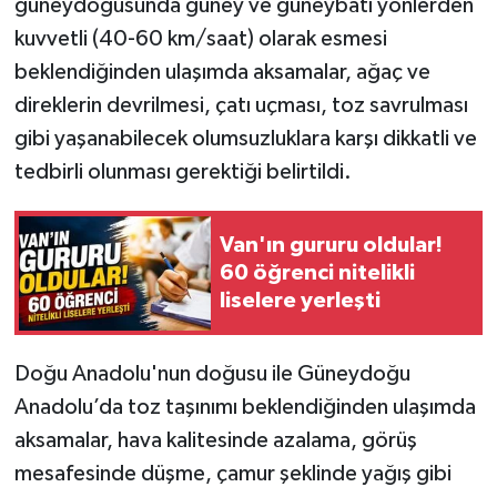
güneydoğusunda güney ve güneybatı yönlerden
kuvvetli (40-60 km/saat) olarak esmesi
beklendiğinden ulaşımda aksamalar, ağaç ve
direklerin devrilmesi, çatı uçması, toz savrulması
gibi yaşanabilecek olumsuzluklara karşı dikkatli ve
tedbirli olunması gerektiği belirtildi.
Van'ın gururu oldular!
60 öğrenci nitelikli
liselere yerleşti
Doğu Anadolu'nun doğusu ile Güneydoğu
Anadolu’da toz taşınımı beklendiğinden ulaşımda
aksamalar, hava kalitesinde azalama, görüş
mesafesinde düşme, çamur şeklinde yağış gibi