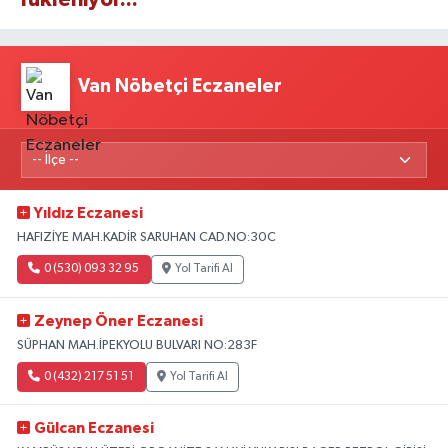
Van Nöbetçi Eczaneler
Yıldız Eczanesi
HAFIZİYE MAH.KADİR SARUHAN CAD.NO:30C
0 (530) 093 32 95
Yol Tarifi Al
Zeynep Öner Eczanesi
SÜPHAN MAH.İPEKYOLU BULVARI NO:283F
0 (432) 217 51 51
Yol Tarifi Al
Gülcan Eczanesi