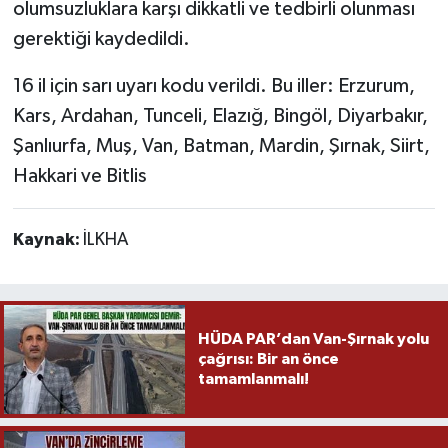
olumsuzluklara karşı dikkatli ve tedbirli olunması
gerektiği kaydedildi.
16 il için sarı uyarı kodu verildi. Bu iller: Erzurum,
Kars, Ardahan, Tunceli, Elazığ, Bingöl, Diyarbakır,
Şanlıurfa, Muş, Van, Batman, Mardin, Şırnak, Siirt,
Hakkari ve Bitlis
Kaynak:
İLKHA
HÜDA PAR’dan Van-Şırnak yolu
çağrısı: Bir an önce
tamamlanmalı!