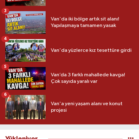
3
Van'da iki bölge artık sit alanı!
Yapılaşmaya tamamen yasak
4
Van'da yüzlerce kız tesettüre girdi
5
Van’da 3 farklı mahallede kavga!
Çok sayıda yaralı var
6
Van'a yeni yaşam alanı ve konut
projesi
Yükleniyor...