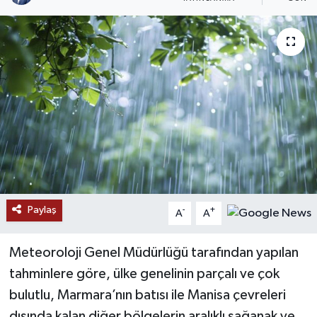
RESMİ İLANLAR
Paylaş
-
+
A
A
Meteoroloji Genel Müdürlüğü
tarafından yapılan
tahminlere göre, ülke genelinin parçalı ve çok
bulutlu, Marmara’nın batısı ile Manisa çevreleri
dışında kalan diğer bölgelerin aralıklı sağanak ve