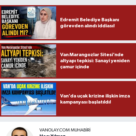
Edremit Belediye Başkanı
görevden alındı iddiası!
Van Marangozlar Sitesi’nde
altyapı tepkisi: Sanayi yeniden
çamur içinde
Van’da uçak krizine ilişkin imza
kampanyası başlatıldı!
VANOLAY.COM MUHABIRI