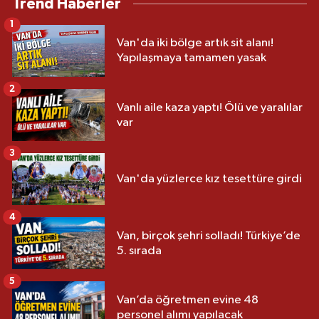
Trend Haberler
1
Van'da iki bölge artık sit alanı!
Yapılaşmaya tamamen yasak
2
Vanlı aile kaza yaptı! Ölü ve yaralılar
var
3
Van'da yüzlerce kız tesettüre girdi
4
Van, birçok şehri solladı! Türkiye’de
5. sırada
5
Van’da öğretmen evine 48
personel alımı yapılacak