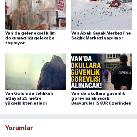
Van’da geleneksel kilim
Van Abalı Kayak Merkezi'ne
dokumacılığı geleceğe
Sağlık Merkezi yapılıyor
taşınıyor
Van Gölü’nde tehlikeli
Van'da okullara güvenlik
atlayış! 25 metre
görevlisi alınacak:
yükseklikten atladı
Başvurular İŞKUR üzerinden
Yorumlar