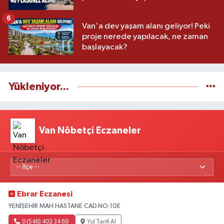
6
Van'a dev yaşam alanı geliyor! Peki
proje nerede yapılacak, ne zaman
başlayacak?
Yükleniyor...
Van Nöbetçi Eczaneler
Ebrar Eczanesi
YENİŞEHİR MAH.HASTANE CAD.NO:10E
0 (546) 403 34 69
Yol Tarifi Al