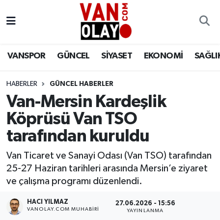
Vanspor
Van Nöbetçi Eczaneler
VANSPOR
GÜNCEL
SİYASET
EKONOMİ
SAĞLI
Güncel
Van Hava Durumu
HABERLER
GÜNCEL HABERLER
Siyaset
Van Namaz Vakitleri
Van-Mersin Kardeşlik
Ekonomi
Van Trafik Yoğunluk Haritası
Köprüsü Van TSO
tarafından kuruldu
Sağlık
Süper Lig Puan Durumu ve Fikstür
Van Ticaret ve Sanayi Odası (Van TSO) tarafından
Eğitim
Tüm Manşetler
25-27 Haziran tarihleri arasında Mersin’e ziyaret
ve çalışma programı düzenlendi.
Bilim & Teknoloji
Son Dakika Haberleri
HACI YILMAZ
27.06.2026 - 15:56
VANOLAY.COM MUHABIRI
YAYINLANMA
Dünya
Haber Arşivi