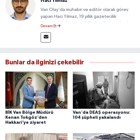
Hacı Yılmaz
Van Olay’da muhabir ve editör olarak görev
yapan Hacı Yılmaz, 19 yıllık gazetecilik
deneyimiyle Van yerel gündemi başta olmak
Devam Et
üzere bölgesel ve ulusal gelişmeleri sahadan
takip etmektedir. Editoryal sürece katkı sunan
Yılmaz, tarafsızlık, doğruluk ve etik ilkeler
çerçevesinde ürettiği haberlerle kamuoyunu
güvenilir kaynaklara dayalı olarak
Bunlar da ilginizi çekebilir
bilgilendirmektedir.
BİK Van Bölge Müdürü
Van'da DEAŞ operasyonu:
Kenan Tokgöz’den
104 şüpheli yakalandı
Hakkari’ye ziyaret