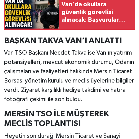
Van'da okullara
güvenlik görevlisi
alınacak: Başvurular
İŞKUR üzerinden
BAŞKAN TAKVA VAN’I ANLATTI
Van TSO Başkanı Necdet Takva ise Van'ın yatırım
potansiyelleri, mevcut ekonomik durumu, Odanın
çalışmaları ve faaliyetleri hakkında Mersin Ticaret
Borsası yönetim kurulu ve meclis üyelerine bilgiler
verdi. Ziyaret karşılıklı hediye takdimi ve hatıra
fotoğrafı çekimi ile son buldu.
MERSİN TSO İLE MÜŞTEREK
MECLİS TOPLANTISI
Heyetin son durağı Mersin Ticaret ve Sanayi