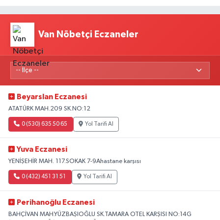
Van Nöbetçi Eczaneler
Beyarslan Eczanesi
ATATÜRK MAH.209 SK.NO:12
0 (530) 635 50 65
Yol Tarifi Al
Yuva Eczanesi
YENİŞEHİR MAH. 117.SOKAK 7-9Ahastane karşısı
0 (432) 451 31 51
Yol Tarifi Al
Perihanoğlu Eczanesi
BAHÇİVAN MAH.YÜZBAŞIOĞLU SK.TAMARA OTEL KARŞISI NO:14G