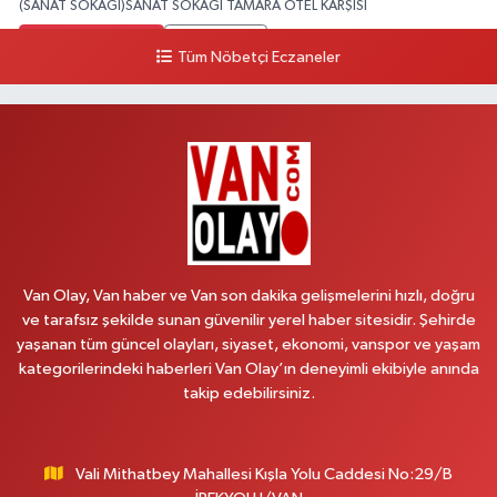
(SANAT SOKAĞI)SANAT SOKAĞI TAMARA OTEL KARŞISI
0 (432) 216 24 25
Yol Tarifi Al
Tüm Nöbetçi Eczaneler
Aydın Eczanesi
Recep Tayyip Erdoğan Mah.Azerbaycan Cad.104 B
0 (538) 861 36 16
Yol Tarifi Al
Arjin Eczanesi
BEYAZIT MAH.ZEYLAN CADDESİ OKYANUS GİYİM YANI NO:1
0 (535) 014 85 70
Yol Tarifi Al
Van Olay, Van haber ve Van son dakika gelişmelerini hızlı, doğru
ve tarafsız şekilde sunan güvenilir yerel haber sitesidir. Şehirde
Afşar Eczanesi
yaşanan tüm güncel olayları, siyaset, ekonomi, vanspor ve yaşam
Kazım Karabekir cad.Eski Araştırma Hastanesi karşısı (kent park karşısı )
kategorilerindeki haberleri Van Olay’ın deneyimli ekibiyle anında
Kaval iş merkezi No: 156 B
takip edebilirsiniz.
0 (432) 214 02 40
Yol Tarifi Al
Vali Mithatbey Mahallesi Kışla Yolu Caddesi No:29/B
Gürpınar Eczanesi