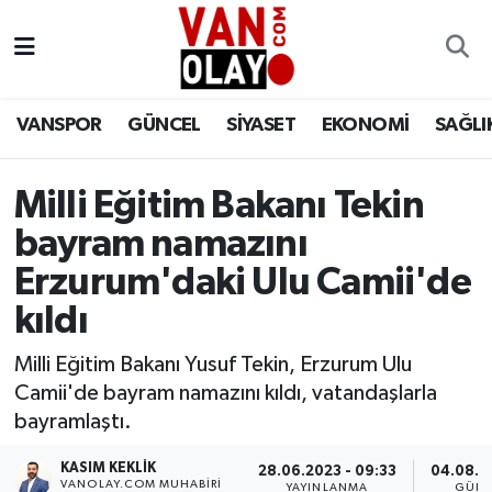
Vanspor
Van Nöbetçi Eczaneler
VANSPOR
GÜNCEL
SİYASET
EKONOMİ
SAĞLI
Güncel
Van Hava Durumu
Siyaset
Van Namaz Vakitleri
Milli Eğitim Bakanı Tekin
bayram namazını
Ekonomi
Van Trafik Yoğunluk Haritası
Erzurum'daki Ulu Camii'de
Sağlık
Süper Lig Puan Durumu ve Fikstür
kıldı
Milli Eğitim Bakanı Yusuf Tekin, Erzurum Ulu
Eğitim
Tüm Manşetler
Camii'de bayram namazını kıldı, vatandaşlarla
Bilim & Teknoloji
Son Dakika Haberleri
bayramlaştı.
KASIM KEKLIK
28.06.2023 - 09:33
04.08.20
Dünya
Haber Arşivi
VANOLAY.COM MUHABIRI
YAYINLANMA
GÜNC