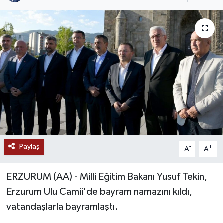
RESMİ İLANLAR
Paylaş
-
+
A
A
ERZURUM (AA) - Milli Eğitim Bakanı Yusuf Tekin,
Erzurum Ulu Camii'de bayram namazını kıldı,
vatandaşlarla bayramlaştı.