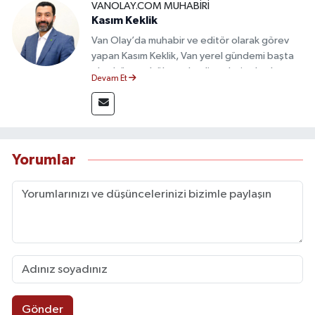
VANOLAY.COM MUHABIRI
Kasım Keklik
Van Olay’da muhabir ve editör olarak görev
yapan Kasım Keklik, Van yerel gündemi başta
olmak üzere bölgesel gelişmeleri sahadan
Devam Et
takip etmektedir. Saha haberciliğindeki
deneyimiyle hızlı ve doğru haber üretimine
odaklanan Keklik, tarafsızlık ve etik gazetecilik
ilkeleri doğrultusunda güvenilir içerikler
sunmaktadır.
Yorumlar
Gönder