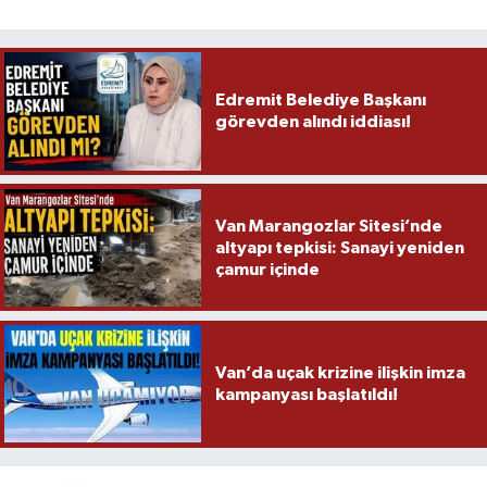
Edremit Belediye Başkanı
görevden alındı iddiası!
Van Marangozlar Sitesi’nde
altyapı tepkisi: Sanayi yeniden
çamur içinde
Van’da uçak krizine ilişkin imza
kampanyası başlatıldı!