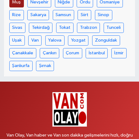
Muş
Nevşehir
Niğde
Ordu
Osmaniye
Rize
Sakarya
Samsun
Siirt
Sinop
Sivas
Tekirdağ
Tokat
Trabzon
Tunceli
Uşak
Van
Yalova
Yozgat
Zonguldak
Çanakkale
Çankırı
Çorum
İstanbul
İzmir
Şanlıurfa
Şırnak
Van Olay, Van haber ve Van son dakika gelişmelerini hızlı, doğru