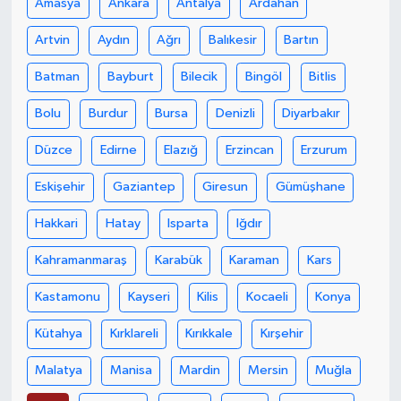
Amasya
Ankara
Antalya
Ardahan
Artvin
Aydın
Ağrı
Balıkesir
Bartın
Batman
Bayburt
Bilecik
Bingöl
Bitlis
Bolu
Burdur
Bursa
Denizli
Diyarbakır
Düzce
Edirne
Elazığ
Erzincan
Erzurum
Eskişehir
Gaziantep
Giresun
Gümüşhane
Hakkari
Hatay
Isparta
Iğdır
Kahramanmaraş
Karabük
Karaman
Kars
Kastamonu
Kayseri
Kilis
Kocaeli
Konya
Kütahya
Kırklareli
Kırıkkale
Kırşehir
Malatya
Manisa
Mardin
Mersin
Muğla