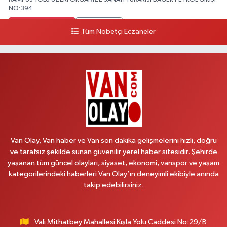
NO:394
0 (533) 348 25 87
Yol Tarifi Al
Tüm Nöbetçi Eczaneler
Lütfiye Hanım Eczanesi
BAHÇİVAN MAH.15 TEMMUZ ŞEHİTLERİ CAD.NO:36B ÖZEL LOKMAN
HEKİM HASTANESİ ACİL KARŞISI
0 (501) 048 96 88
Yol Tarifi Al
Emek Eczanesi
MAHMUDİYE MAH.ATATÜRK CAD.NO:17B
Van Olay, Van haber ve Van son dakika gelişmelerini hızlı, doğru
0 (531) 621 69 65
Yol Tarifi Al
ve tarafsız şekilde sunan güvenilir yerel haber sitesidir. Şehirde
yaşanan tüm güncel olayları, siyaset, ekonomi, vanspor ve yaşam
Onay Eczanesi
kategorilerindeki haberleri Van Olay’ın deneyimli ekibiyle anında
MERAŞEL FEVZİ ÇAKMAK CAD. KÜLTÜR SARAYI KIZILAY KAN MERKEZİ
takip edebilirsiniz.
KARŞISI DIŞ KAPI NO:25B
0 (432) 212 66 67
Yol Tarifi Al
Vali Mithatbey Mahallesi Kışla Yolu Caddesi No:29/B