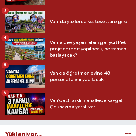
3
Van'da yüzlerce kız tesettüre girdi
4
Van'a dev yaşam alanı geliyor! Peki
proje nerede yapılacak, ne zaman
başlayacak?
5
Van’da öğretmen evine 48
personel alımı yapılacak
6
Van’da 3 farklı mahallede kavga!
Çok sayıda yaralı var
Yükleniyor...