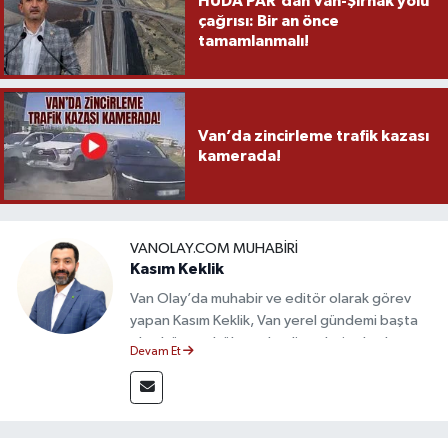
HÜDA PAR’dan Van-Şırnak yolu
çağrısı: Bir an önce
tamamlanmalı!
Van’da zincirleme trafik kazası
kamerada!
VANOLAY.COM MUHABIRI
Kasım Keklik
Van Olay’da muhabir ve editör olarak görev
yapan Kasım Keklik, Van yerel gündemi başta
olmak üzere bölgesel gelişmeleri sahadan
Devam Et
takip etmektedir. Saha haberciliğindeki
deneyimiyle hızlı ve doğru haber üretimine
odaklanan Keklik, tarafsızlık ve etik gazetecilik
ilkeleri doğrultusunda güvenilir içerikler