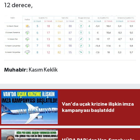
12 derece,
Muhabir:
Kasım Keklik
Van’da uçak krizine ilişkin imza
kampanyası başlatıldı!