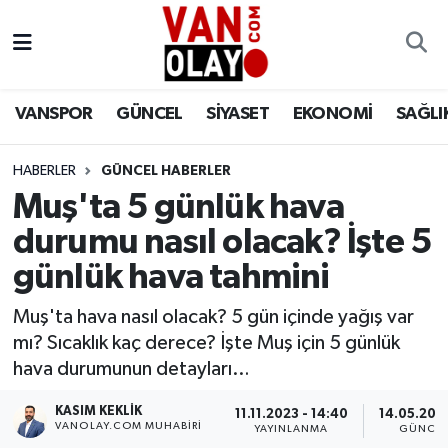
Vanspor
Van Nöbetçi Eczaneler
VANSPOR
GÜNCEL
SİYASET
EKONOMİ
SAĞLI
Güncel
Van Hava Durumu
HABERLER
GÜNCEL HABERLER
Siyaset
Van Namaz Vakitleri
Muş'ta 5 günlük hava
Ekonomi
Van Trafik Yoğunluk Haritası
durumu nasıl olacak? İşte 5
günlük hava tahmini
Sağlık
Süper Lig Puan Durumu ve Fikstür
Muş'ta hava nasıl olacak? 5 gün içinde yağış var
Eğitim
Tüm Manşetler
mı? Sıcaklık kaç derece? İşte Muş için 5 günlük
hava durumunun detayları…
Bilim & Teknoloji
Son Dakika Haberleri
KASIM KEKLIK
11.11.2023 - 14:40
14.05.2024
VANOLAY.COM MUHABIRI
YAYINLANMA
GÜNCEL
Dünya
Haber Arşivi