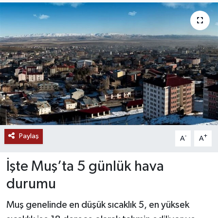
RESMİ İLANLAR
Paylaş
-
+
A
A
İşte Muş’ta 5 günlük hava
durumu
Muş genelinde en düşük sıcaklık 5, en yüksek