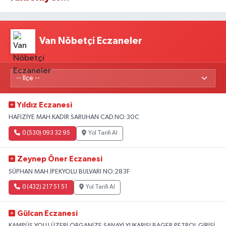
Van Nöbetçi Eczaneler
Yıldız Eczanesi
HAFIZİYE MAH.KADİR SARUHAN CAD.NO:30C
0 (530) 093 32 95
Yol Tarifi Al
Zeynep Öner Eczanesi
SÜPHAN MAH.İPEKYOLU BULVARI NO:283F
0 (432) 217 51 51
Yol Tarifi Al
Gülcan Eczanesi
KAMPÜS YOLU ÜZERİ ORGANİZE SANAYİ YUKARISI BAGER PETROL GİRİŞİ