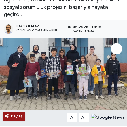
sosyal sorumluluk projesini başarıyla hayata
RESMİ İLANLAR
geçirdi.
HACI YILMAZ
30.06.2026 - 18:16
VANOLAY.COM MUHABIRI
YAYINLANMA
Paylaş
-
+
A
A