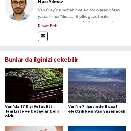
Hacı Yılmaz
Van Olay’da muhabir ve editör olarak görev
yapan Hacı Yılmaz, 19 yıllık gazetecilik
deneyimiyle Van yerel gündemi başta olmak
Devam Et
üzere bölgesel ve ulusal gelişmeleri sahadan
takip etmektedir. Editoryal sürece katkı sunan
Yılmaz, tarafsızlık, doğruluk ve etik ilkeler
çerçevesinde ürettiği haberlerle kamuoyunu
güvenilir kaynaklara dayalı olarak
Bunlar da ilginizi çekebilir
bilgilendirmektedir.
Van'da 17 Kişi Vefat Etti:
Van’ın 7 ilçesinde 8 saat
Tam Liste ve Detaylar belli
elektrik kesintisi yaşanacak
oldu