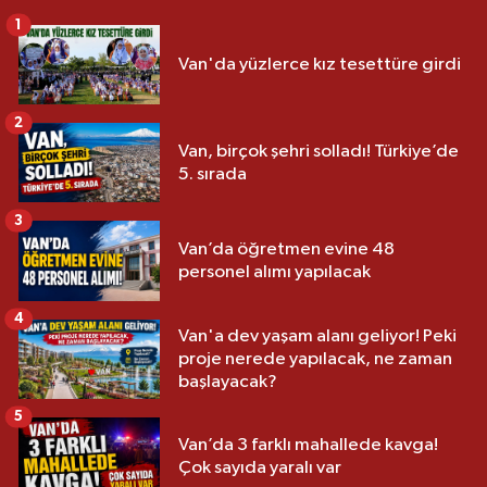
1
Van'da yüzlerce kız tesettüre girdi
2
Van, birçok şehri solladı! Türkiye’de
5. sırada
3
Van’da öğretmen evine 48
personel alımı yapılacak
4
Van'a dev yaşam alanı geliyor! Peki
proje nerede yapılacak, ne zaman
başlayacak?
5
Van’da 3 farklı mahallede kavga!
Çok sayıda yaralı var