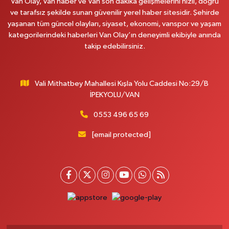
Van Olay, Van haber ve Van son dakika gelişmelerini hızlı, doğru
0 (432) 351 02 96
Yol Tarifi Al
ve tarafsız şekilde sunan güvenilir yerel haber sitesidir. Şehirde
yaşanan tüm güncel olayları, siyaset, ekonomi, vanspor ve yaşam
Koç Eczanesi
kategorilerindeki haberleri Van Olay’ın deneyimli ekibiyle anında
Cumhuriyet Mahallesi, Konak Sokak No:6 Gürpınar Van
takip edebilirsiniz.
0 (530) 442 24 65
Yol Tarifi Al
Vali Mithatbey Mahallesi Kışla Yolu Caddesi No:29/B
Engin Eczanesi
İPEKYOLU/VAN
Beyazıt Mahallesi, Zeylan Caddesi No:46 A Erciş Van
0 (432) 351 55 50
Yol Tarifi Al
0553 496 65 69
[email protected]
Muhammed Eczanesi
Mahmudiye Mahallesi, Atatürk Caddesi No:29 D Özalp Van
0 (432) 712 22 87
Yol Tarifi Al
Otogar Eczanesi
İstasyon Mahallesi, Terminal Caddesi No:17 A Tuşba Van
0 (501) 155 62 65
Yol Tarifi Al