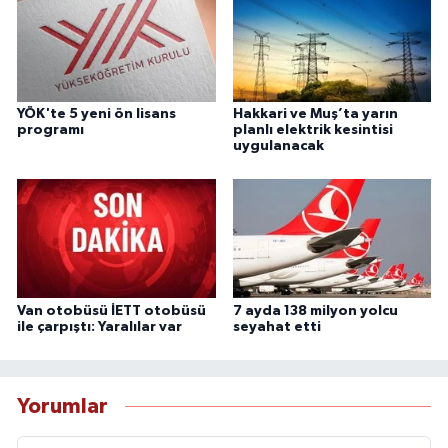
YÖK'te 5 yeni ön lisans
Hakkari ve Muş’ta yarın
programı
planlı elektrik kesintisi
uygulanacak
Van otobüsü İETT otobüsü
7 ayda 138 milyon yolcu
ile çarpıştı: Yaralılar var
seyahat etti
Yorumlar