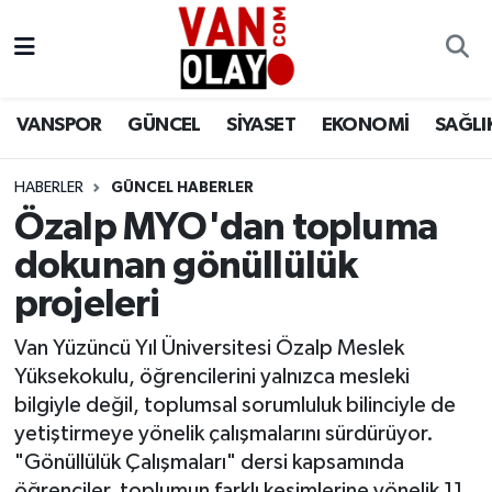
Vanspor
Van Nöbetçi Eczaneler
VANSPOR
GÜNCEL
SİYASET
EKONOMİ
SAĞLI
Güncel
Van Hava Durumu
HABERLER
GÜNCEL HABERLER
Siyaset
Van Namaz Vakitleri
Özalp MYO'dan topluma
Ekonomi
Van Trafik Yoğunluk Haritası
dokunan gönüllülük
projeleri
Sağlık
Süper Lig Puan Durumu ve Fikstür
Van Yüzüncü Yıl Üniversitesi Özalp Meslek
Eğitim
Tüm Manşetler
Yüksekokulu, öğrencilerini yalnızca mesleki
bilgiyle değil, toplumsal sorumluluk bilinciyle de
Bilim & Teknoloji
Son Dakika Haberleri
yetiştirmeye yönelik çalışmalarını sürdürüyor.
"Gönüllülük Çalışmaları" dersi kapsamında
Dünya
Haber Arşivi
öğrenciler, toplumun farklı kesimlerine yönelik 11