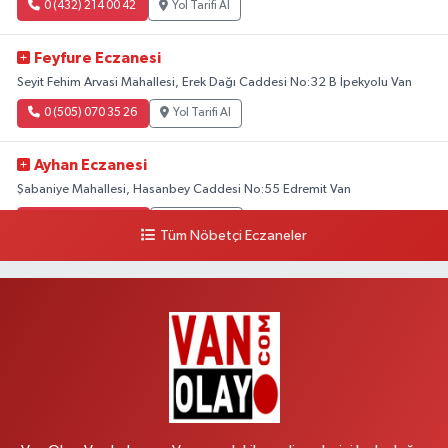
0 (432) 214 00 42
Yol Tarifi Al
Feyfure Eczanesi
Seyit Fehim Arvasi Mahallesi, Erek Dağı Caddesi No:32 B İpekyolu Van
0 (505) 070 35 26
Yol Tarifi Al
Ayhan Eczanesi
Şabaniye Mahallesi, Hasanbey Caddesi No:55 Edremit Van
0 (505) 636 94 65
Yol Tarifi Al
Tüm Nöbetçi Eczaneler
Baran Eczanesi
Şehit Jandarma Binbaşı Cesur Mahallesi, Vali Münir Karaloğlu Caddesi
No:6 D Çaldıran Van
0 (538) 376 47 15
Yol Tarifi Al
Vitamin Eczanesi
Vanyolu Mahallesi, Kara Yusuf Bey Caddesi No:99 B Erciş Van