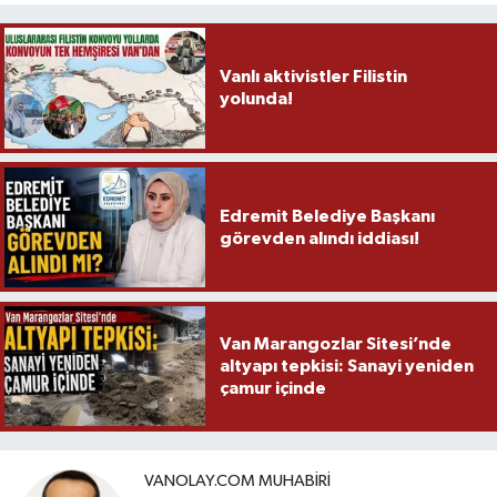
Vanlı aktivistler Filistin
yolunda!
Edremit Belediye Başkanı
görevden alındı iddiası!
Van Marangozlar Sitesi’nde
altyapı tepkisi: Sanayi yeniden
çamur içinde
VANOLAY.COM MUHABIRI