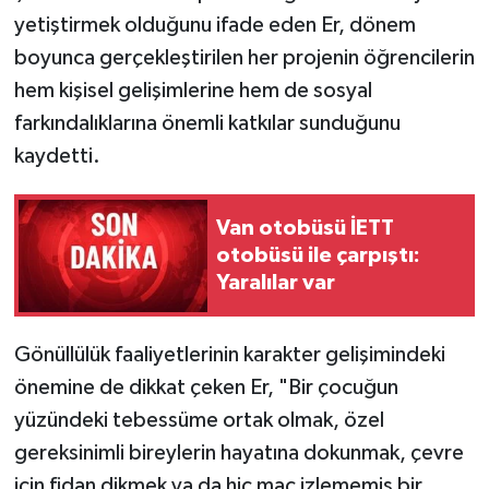
yetiştirmek olduğunu ifade eden Er, dönem
boyunca gerçekleştirilen her projenin öğrencilerin
hem kişisel gelişimlerine hem de sosyal
farkındalıklarına önemli katkılar sunduğunu
kaydetti.
Van otobüsü İETT
otobüsü ile çarpıştı:
Yaralılar var
Gönüllülük faaliyetlerinin karakter gelişimindeki
önemine de dikkat çeken Er, "Bir çocuğun
yüzündeki tebessüme ortak olmak, özel
gereksinimli bireylerin hayatına dokunmak, çevre
için fidan dikmek ya da hiç maç izlememiş bir