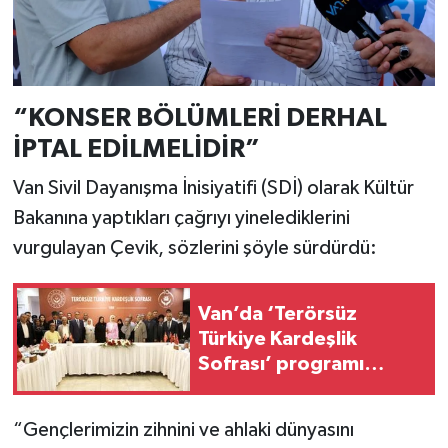
“KONSER BÖLÜMLERİ DERHAL
İPTAL EDİLMELİDİR”
Van Sivil Dayanışma İnisiyatifi (SDİ) olarak Kültür
Bakanına yaptıkları çağrıyı yinelediklerini
vurgulayan Çevik, sözlerini şöyle sürdürdü:
Van’da ‘Terörsüz
Türkiye Kardeşlik
Sofrası’ programı
düzenlendi
“Gençlerimizin zihnini ve ahlaki dünyasını