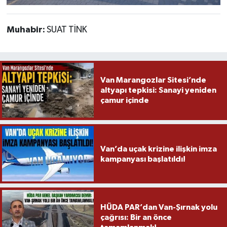
Muhabir:
SUAT TİNK
Van Marangozlar Sitesi’nde
altyapı tepkisi: Sanayi yeniden
çamur içinde
Van’da uçak krizine ilişkin imza
kampanyası başlatıldı!
HÜDA PAR’dan Van-Şırnak yolu
çağrısı: Bir an önce