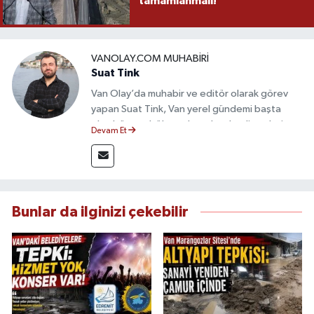
tamamlanmalı!
VANOLAY.COM MUHABIRI
Suat Tink
Van Olay’da muhabir ve editör olarak görev
yapan Suat Tink, Van yerel gündemi başta
olmak üzere bölgesel ve ulusal gelişmeleri
Devam Et
yakından takip etmektedir. İletişim Fakültesi
mezunu olan Tink, sahadan edindiği bilgilerle
doğruluk, tarafsızlık ve etik ilkeler
çerçevesinde güvenilir ve hızlı habercilik
anlayışını benimsemektedir.
Bunlar da ilginizi çekebilir