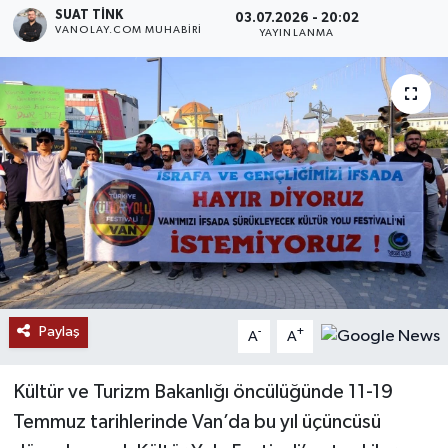
SUAT TINK
03.07.2026 - 20:02
VANOLAY.COM MUHABIRI
RESMİ İLANLAR
YAYINLANMA
Paylaş
-
+
A
A
Kültür ve Turizm Bakanlığı öncülüğünde 11-19
Temmuz tarihlerinde Van’da bu yıl üçüncüsü