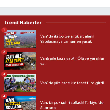
Trend Haberler
1
Van'da iki bölge artık sit alanı!
Yapılaşmaya tamamen yasak
2
Vanlı aile kaza yaptı! Ölü ve yaralılar
var
3
Van'da yüzlerce kız tesettüre girdi
4
Van, birçok şehri solladı! Türkiye’de
5. sırada