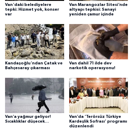
Van'daki belediyelere
Van Marangozlar Sitesi’nde
tepki: Hizmet yok, konser
altyapı tepkisi: Sanayi
var
yeniden çamur içinde
Kandaşoğlu'ndan Çatak ve
Van dahil 71 ilde dev
Bahçesaray çıkarması
narkotik operasyonu!
Van’a yağmur geliyor!
Van’da ‘Terörsüz Türkiye
Sıcaklıklar düşecek…
Kardeşlik Sofrası’ programı
düzenlendi