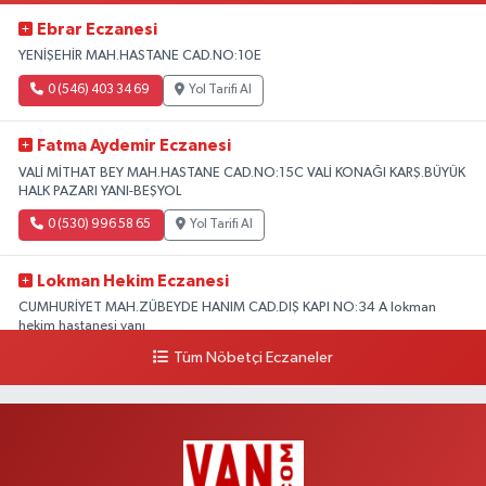
Ebrar Eczanesi
YENİŞEHİR MAH.HASTANE CAD.NO:10E
0 (546) 403 34 69
Yol Tarifi Al
Fatma Aydemir Eczanesi
VALİ MİTHAT BEY MAH.HASTANE CAD.NO:15C VALİ KONAĞI KARŞ.BÜYÜK
HALK PAZARI YANI-BEŞYOL
0 (530) 996 58 65
Yol Tarifi Al
Lokman Hekim Eczanesi
CUMHURİYET MAH.ZÜBEYDE HANIM CAD.DIŞ KAPI NO:34 A lokman
hekim hastanesi yanı
Tüm Nöbetçi Eczaneler
0 (432) 503 93 23
Yol Tarifi Al
Hekimoğlu Eczanesi
Vanyolu Caddesi Yeni Diş Hastanesi Yanı NO:102F
0 (541) 147 65 65
Yol Tarifi Al