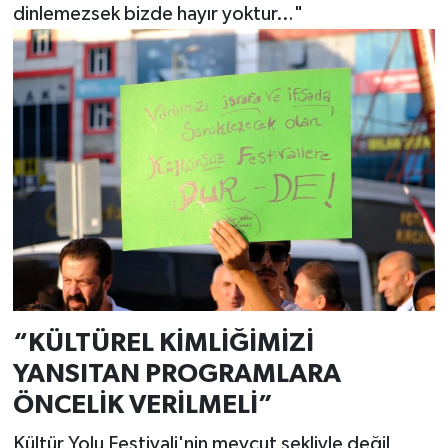
dinlemezsek bizde hayır yoktur…"
“KÜLTÜREL KİMLİĞİMİZİ
YANSITAN PROGRAMLARA
ÖNCELİK VERİLMELİ”
Kültür Yolu Festivali'nin mevcut şekliyle değil,