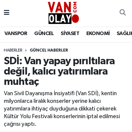
Vanspor
Van Nöbetçi Eczaneler
VANSPOR
GÜNCEL
SİYASET
EKONOMİ
SAĞLI
Güncel
Van Hava Durumu
HABERLER
GÜNCEL HABERLER
Siyaset
Van Namaz Vakitleri
SDİ: Van yapay pırıltılara
Ekonomi
Van Trafik Yoğunluk Haritası
değil, kalıcı yatırımlara
muhtaç
Sağlık
Süper Lig Puan Durumu ve Fikstür
Van Sivil Dayanışma İnsiyatifi (Van SDİ), kentin
Eğitim
Tüm Manşetler
milyonlarca liralık konserler yerine kalıcı
yatırımlara ihtiyaç duyduğuna dikkati çekerek
Bilim & Teknoloji
Son Dakika Haberleri
Kültür Yolu Festivali konserlerinin iptal edilmesi
çağrısı yaptı.
Dünya
Haber Arşivi