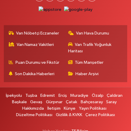
Gevaş Eczanesi
Orta Mahallesi, Sakarya Caddesi No:1 C Gevaş Van
0 (537) 031 18 82
Yol Tarifi Al
Van Nöbetçi Eczaneler
Van Hava Durumu
Kamer Eczanesi
Van Namaz Vakitleri
Van Trafik Yoğunluk
İskele Mahallesi, Erciş yolu No:43 Tuşba Van
Haritası
0 (432) 412 23 33
Yol Tarifi Al
Puan Durumu ve Fikstür
Tüm Manşetler
Atabay Eczanesi
Son Dakika Haberleri
Haber Arşivi
Şehit Jandarma Binbaşı Cesur Mahallesi, Vali Münir Karaloğlu Caddesi
No:18 Çaldıran Van
0 (543) 564 72 82
Yol Tarifi Al
İpekyolu
Tuşba
Edremit
Erciş
Muradiye
Özalp
Çaldıran
Başkale
Gevaş
Gürpınar
Çatak
Bahçesaray
Saray
Emin Eczanesi
Hakkımızda
İletişim
Künye
Yayın Politikası
Mahmudiye Mahallesi, Semerkant Caddesi No:12 Özalp Van
Düzeltme Politikası
Gizlilik & KVKK
Çerez Politikası
0 (432) 712 22 75
Yol Tarifi Al