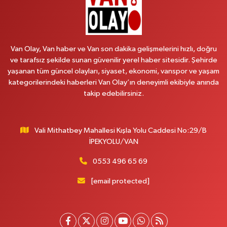
Koç Eczanesi
Cumhuriyet Mahallesi, Konak Sokak No:6 Gürpınar Van
Van Olay, Van haber ve Van son dakika gelişmelerini hızlı, doğru
0 (530) 442 24 65
Yol Tarifi Al
ve tarafsız şekilde sunan güvenilir yerel haber sitesidir. Şehirde
yaşanan tüm güncel olayları, siyaset, ekonomi, vanspor ve yaşam
Yiğit Eczanesi
kategorilerindeki haberleri Van Olay’ın deneyimli ekibiyle anında
Hatuniye Mahallesi, Asmin Sokak No:3 A İpekyolu Van
takip edebilirsiniz.
0 (432) 217 11 10
Yol Tarifi Al
Vali Mithatbey Mahallesi Kışla Yolu Caddesi No:29/B
Akdağ Eczanesi
İPEKYOLU/VAN
Süphan Mahallesi, İpekyolu Caddesi No:283 G Edremit Van
0 (542) 378 02 68
Yol Tarifi Al
0553 496 65 69
[email protected]
Ozan Eczanesi
Serhat Mahallesi, Cumhuriyet Bulvarı No:137 E İpekyolu Van
0 (542) 384 45 20
Yol Tarifi Al