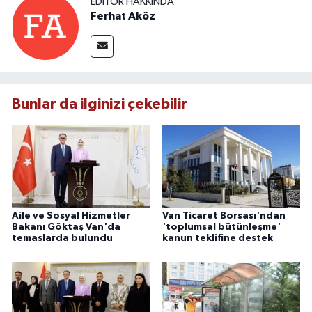
EDITÖR HAKKINDA
Ferhat Aköz
Bunlar da ilginizi çekebilir
Aile ve Sosyal Hizmetler
Van Ticaret Borsası'ndan
Bakanı Göktaş Van'da
'toplumsal bütünleşme'
temaslarda bulundu
kanun teklifine destek