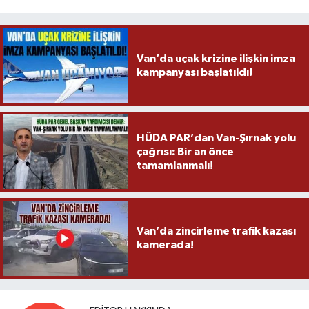
Van’da uçak krizine ilişkin imza
kampanyası başlatıldı!
HÜDA PAR’dan Van-Şırnak yolu
çağrısı: Bir an önce
tamamlanmalı!
Van’da zincirleme trafik kazası
kamerada!