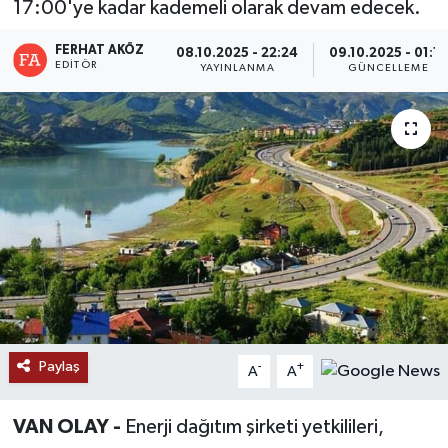
17:00'ye kadar kademeli olarak devam edecek.
RESMİ İLANLAR
FERHAT AKÖZ
08.10.2025 - 22:24
09.10.2025 - 01:15
EDITÖR
YAYINLANMA
GÜNCELLEME
Paylaş
-
+
A
A
VAN OLAY -
Enerji dağıtım şirketi yetkilileri,