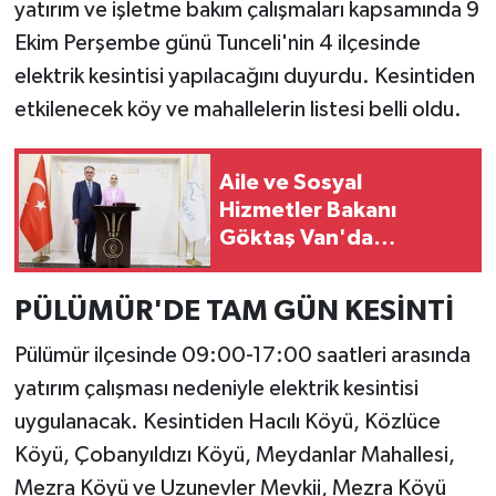
yatırım ve işletme bakım çalışmaları kapsamında 9
Ekim Perşembe günü Tunceli'nin 4 ilçesinde
elektrik kesintisi yapılacağını duyurdu. Kesintiden
etkilenecek köy ve mahallelerin listesi belli oldu.
Aile ve Sosyal
Hizmetler Bakanı
Göktaş Van'da
temaslarda bulundu
PÜLÜMÜR'DE TAM GÜN KESİNTİ
Pülümür ilçesinde 09:00-17:00 saatleri arasında
yatırım çalışması nedeniyle elektrik kesintisi
uygulanacak. Kesintiden Hacılı Köyü, Közlüce
Köyü, Çobanyıldızı Köyü, Meydanlar Mahallesi,
Mezra Köyü ve Uzunevler Mevkii, Mezra Köyü