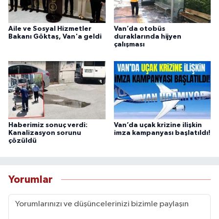
Aile ve Sosyal Hizmetler
Van’da otobüs
Bakanı Göktaş, Van'a geldi
duraklarında hijyen
çalışması
Haberimiz sonuç verdi:
Van’da uçak krizine ilişkin
Kanalizasyon sorunu
imza kampanyası başlatıldı!
çözüldü
Yorumlar