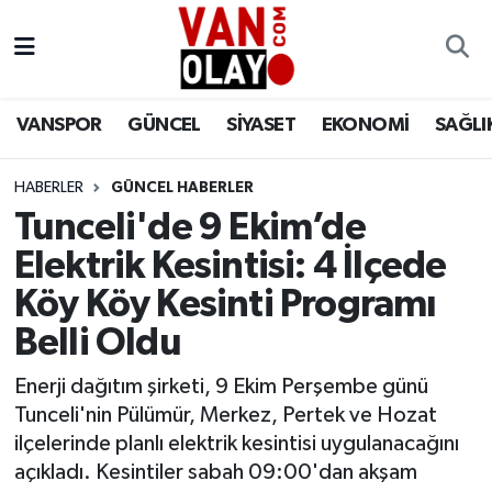
Vanspor
Van Nöbetçi Eczaneler
VANSPOR
GÜNCEL
SİYASET
EKONOMİ
SAĞLI
Güncel
Van Hava Durumu
HABERLER
GÜNCEL HABERLER
Siyaset
Van Namaz Vakitleri
Tunceli'de 9 Ekim’de
Ekonomi
Van Trafik Yoğunluk Haritası
Elektrik Kesintisi: 4 İlçede
Köy Köy Kesinti Programı
Sağlık
Süper Lig Puan Durumu ve Fikstür
Belli Oldu
Eğitim
Tüm Manşetler
Enerji dağıtım şirketi, 9 Ekim Perşembe günü
Tunceli'nin Pülümür, Merkez, Pertek ve Hozat
Bilim & Teknoloji
Son Dakika Haberleri
ilçelerinde planlı elektrik kesintisi uygulanacağını
açıkladı. Kesintiler sabah 09:00'dan akşam
Dünya
Haber Arşivi