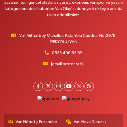
yaşanan tüm güncel olayları, siyaset, ekonomi, vanspor ve yaşam
Onay Eczanesi
kategorilerindeki haberleri Van Olay’ın deneyimli ekibiyle anında
MERAŞEL FEVZİ ÇAKMAK CAD. KÜLTÜR SARAYI KIZILAY KAN MERKEZİ
takip edebilirsiniz.
KARŞISI DIŞ KAPI NO:25B
0 (432) 212 66 67
Yol Tarifi Al
Vali Mithatbey Mahallesi Kışla Yolu Caddesi No:29/B
Yenı Derman Eczanesi
İPEKYOLU/VAN
Hatuniye Mah. Özel Akdamar Hastanesi Karşısı Güven Evleri A.Blok No:7
Akdamar Hastanesi Acil yanı. İpekyolu. Hatuniye mahallesi terzioğlu, Eski
0553 496 65 69
ikinisan kedili kavşağı, 65100 Ipekyolu Van
[email protected]
0 (432) 216 14 84
Yol Tarifi Al
Hayat Eczanesi
Kışla Mah.Çınarlı Cad.1038 Sk.No:93 3-4
0 (432) 354 37 36
Yol Tarifi Al
Erdoğan Eczanesi
SEREFIYE MAHALLE URARTU SOKAK ESKİ İSTANBUL HAST. KRŞ. NO:6 B
Van Nöbetçi Eczaneler
Van Hava Durumu
0 (432) 215 82 65
Yol Tarifi Al