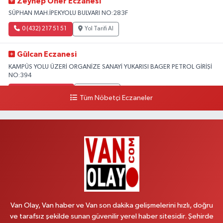
Zeynep Öner Eczanesi
SÜPHAN MAH.İPEKYOLU BULVARI NO:283F
0 (432) 217 51 51
Yol Tarifi Al
Gülcan Eczanesi
KAMPÜS YOLU ÜZERİ ORGANİZE SANAYİ YUKARISI BAGER PETROL GİRİŞİ
NO:394
0 (533) 348 25 87
Yol Tarifi Al
Tüm Nöbetçi Eczaneler
Lütfiye Hanım Eczanesi
BAHÇİVAN MAH.15 TEMMUZ ŞEHİTLERİ CAD.NO:36B ÖZEL LOKMAN
HEKİM HASTANESİ ACİL KARŞISI
0 (501) 048 96 88
Yol Tarifi Al
Emek Eczanesi
MAHMUDİYE MAH.ATATÜRK CAD.NO:17B
Van Olay, Van haber ve Van son dakika gelişmelerini hızlı, doğru
0 (531) 621 69 65
Yol Tarifi Al
ve tarafsız şekilde sunan güvenilir yerel haber sitesidir. Şehirde