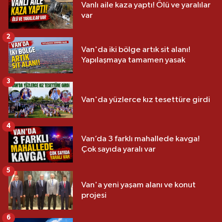
Vanlı aile kaza yaptı! Ölü ve yaralılar
var
2
Van'da iki bölge artık sit alanı!
Yapılaşmaya tamamen yasak
3
Van'da yüzlerce kız tesettüre girdi
4
Van’da 3 farklı mahallede kavga!
Çok sayıda yaralı var
5
Van'a yeni yaşam alanı ve konut
projesi
6