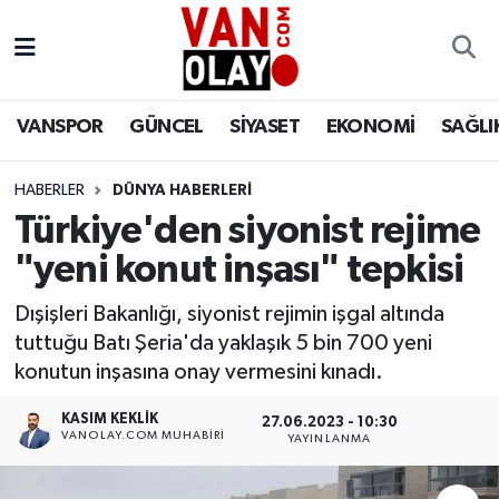
Vanspor
Van Nöbetçi Eczaneler
VANSPOR
GÜNCEL
SİYASET
EKONOMİ
SAĞLI
Güncel
Van Hava Durumu
HABERLER
DÜNYA HABERLERİ
Siyaset
Van Namaz Vakitleri
Türkiye'den siyonist rejime
Ekonomi
Van Trafik Yoğunluk Haritası
"yeni konut inşası" tepkisi
Sağlık
Süper Lig Puan Durumu ve Fikstür
Dışişleri Bakanlığı, siyonist rejimin işgal altında
tuttuğu Batı Şeria'da yaklaşık 5 bin 700 yeni
Eğitim
Tüm Manşetler
konutun inşasına onay vermesini kınadı.
KASIM KEKLIK
27.06.2023 - 10:30
Bilim & Teknoloji
Son Dakika Haberleri
VANOLAY.COM MUHABIRI
YAYINLANMA
Dünya
Haber Arşivi