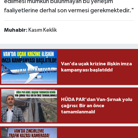
edilmesi mümkün bulunmayan bu yerleşim
faaliyetlerine derhal son vermesi gerekmektedir."
Muhabir:
Kasım Keklik
Van’da uçak krizine ilişkin imza
kampanyası başlatıldı!
HÜDA PAR’dan Van-Şırnak yolu
çağrısı: Bir an önce
tamamlanmalı!