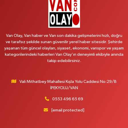
0 (501) 048 96 88
Yol Tarifi Al
Emek Eczanesi
MAHMUDİYE MAH.ATATÜRK CAD.NO:17B
Van Olay, Van haber ve Van son dakika gelişmelerini hızlı, doğru
0 (531) 621 69 65
Yol Tarifi Al
ve tarafsız şekilde sunan güvenilir yerel haber sitesidir. Şehirde
yaşanan tüm güncel olayları, siyaset, ekonomi, vanspor ve yaşam
Onay Eczanesi
kategorilerindeki haberleri Van Olay’ın deneyimli ekibiyle anında
MERAŞEL FEVZİ ÇAKMAK CAD. KÜLTÜR SARAYI KIZILAY KAN MERKEZİ
takip edebilirsiniz.
KARŞISI DIŞ KAPI NO:25B
0 (432) 212 66 67
Yol Tarifi Al
Vali Mithatbey Mahallesi Kışla Yolu Caddesi No:29/B
Yenı Derman Eczanesi
İPEKYOLU/VAN
Hatuniye Mah. Özel Akdamar Hastanesi Karşısı Güven Evleri A.Blok No:7
Akdamar Hastanesi Acil yanı. İpekyolu. Hatuniye mahallesi terzioğlu, Eski
0553 496 65 69
ikinisan kedili kavşağı, 65100 Ipekyolu Van
[email protected]
0 (432) 216 14 84
Yol Tarifi Al
Hayat Eczanesi