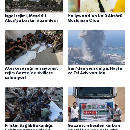
İşgal rejimi, Mescid-i
Hollywood'un Ünlü Aktörü
Aksa'ya baskın düzenledi
Müslüman Oldu
Ateşkese rağmen siyonist
İran'dan yeni dalga: Hayfa
rejim Gazze'de sivillere
ve Tel Aviv vuruldu
saldırıyor!
Filistin Sağlık Bakanlığı:
Gazze için kesilen kurban