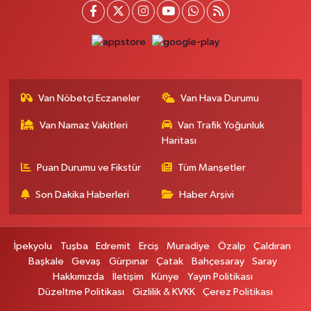
Kışla Mah.Çınarlı Cad.1038 Sk.No:93 3-4
0 (432) 354 37 36
Yol Tarifi Al
Erdoğan Eczanesi
SEREFIYE MAHALLE URARTU SOKAK ESKİ İSTANBUL HAST. KRŞ. NO:6 B
Van Nöbetçi Eczaneler
Van Hava Durumu
0 (432) 215 82 65
Yol Tarifi Al
Van Namaz Vakitleri
Van Trafik Yoğunluk
Haritası
Derman Eczanesi
BAHÇELİEVLER MAH.MUSLİH GÖRENTAŞ BULVARI NO:57Çağdaş fırının
Puan Durumu ve Fikstür
Tüm Manşetler
karşısı
Son Dakika Haberleri
Haber Arşivi
0 (501) 322 00 65
Yol Tarifi Al
Yenı Sıfa Eczanesi
İpekyolu
Tuşba
Edremit
Erciş
Muradiye
Özalp
Çaldıran
VANYOLU CADDESİ NO:42
Başkale
Gevaş
Gürpınar
Çatak
Bahçesaray
Saray
0 (532) 689 22 50
Yol Tarifi Al
Hakkımızda
İletişim
Künye
Yayın Politikası
Düzeltme Politikası
Gizlilik & KVKK
Çerez Politikası
Doğa Eczanesi