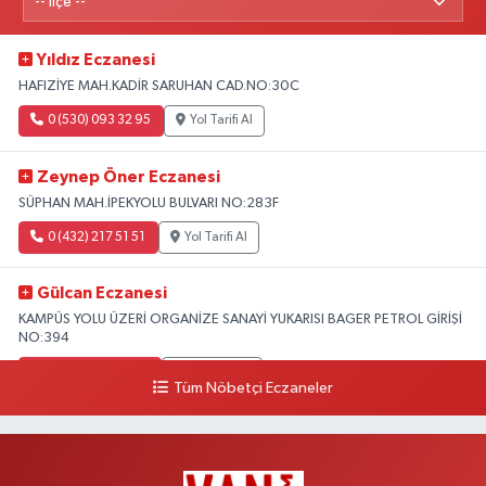
Yıldız Eczanesi
HAFIZİYE MAH.KADİR SARUHAN CAD.NO:30C
0 (530) 093 32 95
Yol Tarifi Al
Zeynep Öner Eczanesi
SÜPHAN MAH.İPEKYOLU BULVARI NO:283F
0 (432) 217 51 51
Yol Tarifi Al
Gülcan Eczanesi
KAMPÜS YOLU ÜZERİ ORGANİZE SANAYİ YUKARISI BAGER PETROL GİRİŞİ
NO:394
0 (533) 348 25 87
Yol Tarifi Al
Tüm Nöbetçi Eczaneler
Lütfiye Hanım Eczanesi
BAHÇİVAN MAH.15 TEMMUZ ŞEHİTLERİ CAD.NO:36B ÖZEL LOKMAN
HEKİM HASTANESİ ACİL KARŞISI