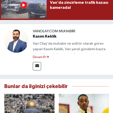
Van’da zincirleme trafik kazası
kamerada!
VANOLAY.COM MUHABIRI
Kasım Keklik
Van Olay’da muhabir ve editör olarak görev
yapan Kasım Keklik, Van yerel gündemi başta
olmak üzere bölgesel gelişmeleri sahadan
Devam Et
takip etmektedir. Saha haberciliğindeki
deneyimiyle hızlı ve doğru haber üretimine
odaklanan Keklik, tarafsızlık ve etik gazetecilik
ilkeleri doğrultusunda güvenilir içerikler
sunmaktadır.
Bunlar da ilginizi çekebilir