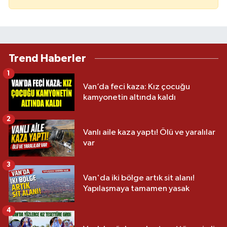
Trend Haberler
1
Van’da feci kaza: Kız çocuğu
kamyonetin altında kaldı
2
Vanlı aile kaza yaptı! Ölü ve yaralılar
var
3
Van'da iki bölge artık sit alanı!
Yapılaşmaya tamamen yasak
4