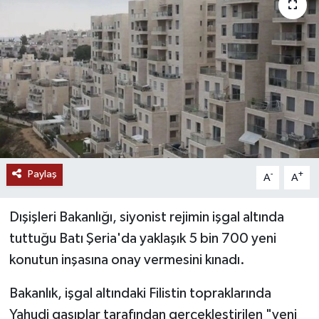
RESMİ İLANLAR
Paylaş
-
+
A
A
Dışişleri Bakanlığı, siyonist rejimin işgal altında
tuttuğu Batı Şeria'da yaklaşık 5 bin 700 yeni
konutun inşasına onay vermesini kınadı.
Bakanlık, işgal altındaki Filistin topraklarında
Yahudi gasıplar tarafından gerçekleştirilen "yeni