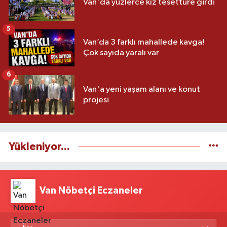
Van'da yüzlerce kız tesettüre girdi
5
Van’da 3 farklı mahallede kavga!
Çok sayıda yaralı var
6
Van'a yeni yaşam alanı ve konut
projesi
Yükleniyor...
Van Nöbetçi Eczaneler