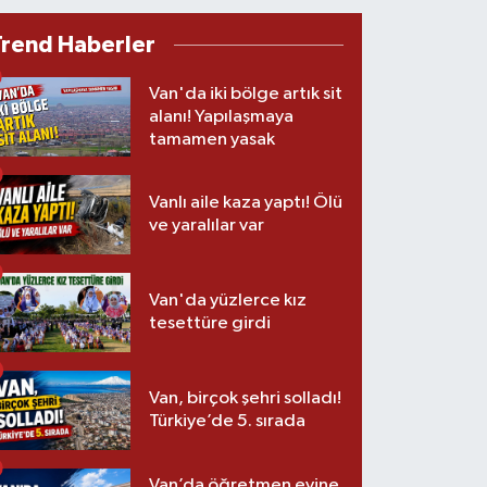
Trend Haberler
Van'da iki bölge artık sit
alanı! Yapılaşmaya
tamamen yasak
Vanlı aile kaza yaptı! Ölü
ve yaralılar var
Van'da yüzlerce kız
tesettüre girdi
Van, birçok şehri solladı!
Türkiye’de 5. sırada
Van’da öğretmen evine