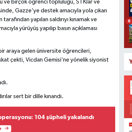
 ve birçok öğrenci topluluğu, STKlar ve
esinde, Gazze'ye destek amacıyla yola çıkan
 tarafından yapılan saldırıyı kınamak ve
6
amacıyla yürüyüş yapılıp basın açıklaması
 araya gelen üniversite öğrencileri,
kat çekti, Vicdan Gemisi'ne yönelik siyonist
Y
.
adı.
rılar sert bir dille kınandı.
perasyonu: 104 şüpheli yakalandı
e