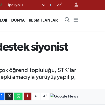
°
İpekyolu
.2
22
17
LOJİ
DÜNYA
RESMİ İLANLAR
27
35
59
estek siyonist
19
çok öğrenci topluluğu, STK'lar
 tepki amacıyla yürüyüş yapılıp,
-
+
A
A