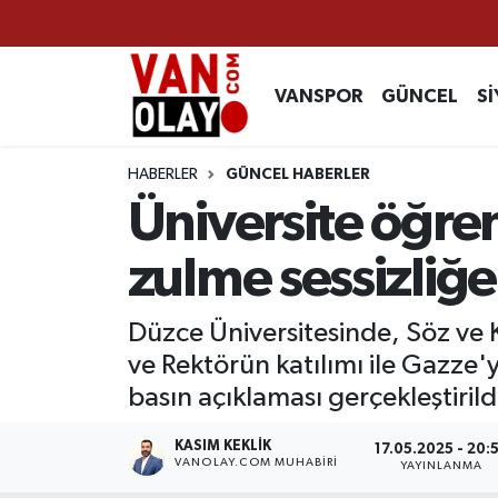
Vanspor
Van Nöbetçi Eczaneler
VANSPOR
GÜNCEL
Sİ
Güncel
Van Hava Durumu
HABERLER
GÜNCEL HABERLER
Siyaset
Van Namaz Vakitleri
Üniversite öğre
Ekonomi
Van Trafik Yoğunluk Haritası
zulme sessizliğe
Sağlık
Süper Lig Puan Durumu ve Fikstür
Düzce Üniversitesinde, Söz ve
ve Rektörün katılımı ile Gazze'y
Eğitim
Tüm Manşetler
basın açıklaması gerçekleştirild
Bilim & Teknoloji
Son Dakika Haberleri
KASIM KEKLIK
17.05.2025 - 20:
VANOLAY.COM MUHABIRI
YAYINLANMA
Dünya
Haber Arşivi