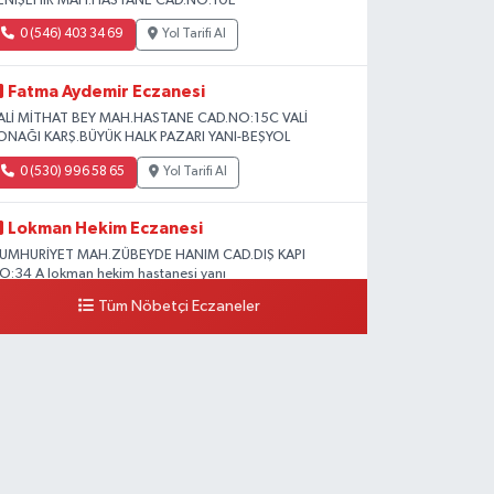
ENİŞEHİR MAH.HASTANE CAD.NO:10E
0 (546) 403 34 69
Yol Tarifi Al
Fatma Aydemir Eczanesi
ALİ MİTHAT BEY MAH.HASTANE CAD.NO:15C VALİ
ONAĞI KARŞ.BÜYÜK HALK PAZARI YANI-BEŞYOL
0 (530) 996 58 65
Yol Tarifi Al
Lokman Hekim Eczanesi
UMHURİYET MAH.ZÜBEYDE HANIM CAD.DIŞ KAPI
O:34 A lokman hekim hastanesi yanı
Tüm Nöbetçi Eczaneler
0 (432) 503 93 23
Yol Tarifi Al
Hekimoğlu Eczanesi
anyolu Caddesi Yeni Diş Hastanesi Yanı NO:102F
0 (541) 147 65 65
Yol Tarifi Al
Koç Eczanesi