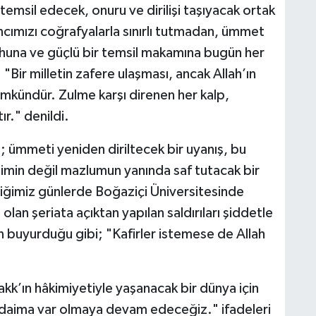
emsil edecek, onuru ve dirilişi taşıyacak ortak
ncımızı coğrafyalarla sınırlı tutmadan, ümmet
O
A
ruhuna ve güçlü bir temsil makamına bugün her
.
"Bir milletin zafere ulaşması, ancak Allah’ın
mkündür. Zulme karşı direnen her kalp,
r." denildi.
K
 ümmeti yeniden diriltecek bir uyanış, bu
limin değil mazlumun yanında saf tutacak bir
tiğimiz günlerde Boğaziçi Üniversitesinde
Ş
K
olan şeriata açıktan yapılan saldırıları şiddetle
n buyurduğu gibi; "Kafirler istemese de Allah
M
k’ın hâkimiyetiyle yaşanacak bir dünya için
e daima var olmaya devam edeceğiz." ifadeleri