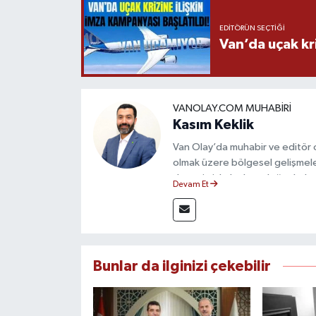
EDITÖRÜN SEÇTIĞI
Van’da uçak kri
VANOLAY.COM MUHABIRI
Kasım Keklik
Van Olay’da muhabir ve editör 
olmak üzere bölgesel gelişmele
deneyimiyle hızlı ve doğru haber
Devam Et
ilkeleri doğrultusunda güvenilir
Bunlar da ilginizi çekebilir