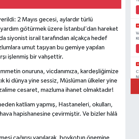
Y
erildi:
2 Mayıs gecesi, aylardır türlü
i yardım götürmek üzere İstanbul’dan hareket
V
a siyonist israil tarafından alçakça hedef
K
 mazlumlara umut taşıyan bu gemiye yapılan
rşı işlenmiş bir vahşettir.
; ümmetin onuruna, vicdanımıza, kardeşliğimize
C
N
k ki dünya yine sessiz, Müslüman ülkeler yine
, zalime cesaret, mazluma ihanet olmaktadır!
emeden katliam yapmış,
Hastaneleri, okulları,
V
 hava hapishanesine çevirmiştir.
Ve bizler hâlâ
silmesi çağırısı yapılarak, boykotun önemine