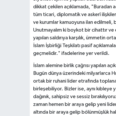
dikkat çekilen açıklamada, "Buradan 
tüm ticari, diplomatik ve askerî ilişkile
ve kurumlar kamuoyuna ilan edilmeli, b
Unutmayalım ki boykot bir cihattır ve c
yapılan saldırıya karşılık, ümmetin ortak
İslam İşbirliği Teşkilatı pasif açıklama
geçmelidir." ifadelerine yer verildi.
İslam alemine birlik çağrısı yapılan aç
Bugün dünya üzerindeki milyarlarca Hri
ortak bir ruhani lider etrafında toplanab
birleşebiliyor. Bizler ise, aynı kıbleye
dağınık, sahipsiz ve sessiz bırakılıyor
zaman hemen bir araya gelip yeni lider
altında bir araya gelip bölünmüşlük ha