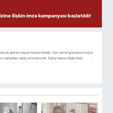
zine ilişkin imza kampanyası başlatıldı!
olarak görev yapan Kasım Keklik, Van yerel gündemi başta
ri sahadan takip etmektedir. Saha haberciliğindeki
 üretimine odaklanan Keklik, tarafsızlık ve etik gazetecilik
 içerikler sunmaktadır.