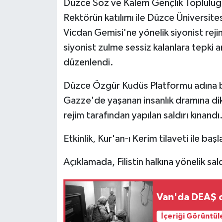
Düzce Söz ve Kalem Gençlik Topluluğu
Rektörün katılımı ile Düzce Üniversit
Vicdan Gemisi'ne yönelik siyonist rejim
siyonist zulme sessiz kalanlara tepki 
düzenlendi.
Düzce Özgür Kudüs Platformu adına bir
Gazze'de yaşanan insanlık dramına dik
rejim tarafından yapılan saldırı kınandı
Etkinlik, Kur'an-ı Kerim tilaveti ile başl
Açıklamada, Filistin halkına yönelik saldı
Van'da DEAŞ o
İçeriği Görüntül