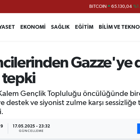
BITCOIN
65.130,04
%1
DOLAR
47,7106
%0.
YASET
EKONOMİ
SAĞLIK
EĞİTİM
BİLİM VE TEKNO
EURO
55,1652
%0.
STERLİN
64,4046
%0.
GRAM ALTIN
6648.99
%2.
ncilerinden Gazze'ye d
BİST100
13.773
%-
 tepki
 Kalem Gençlik Topluluğu öncülüğünde bir
e destek ve siyonist zulme karşı sessizliğe
i.
59
17.05.2025 - 23:32
GÜNCELLEME