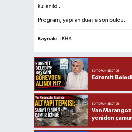
kullanıldı.
Program, yapılan dua ile son buldu.
Kaynak:
İLKHA
EDITÖRÜN SEÇTIĞI
Edremit Beledi
EDITÖRÜN SEÇTIĞI
Van Marangozla
yeniden çamur