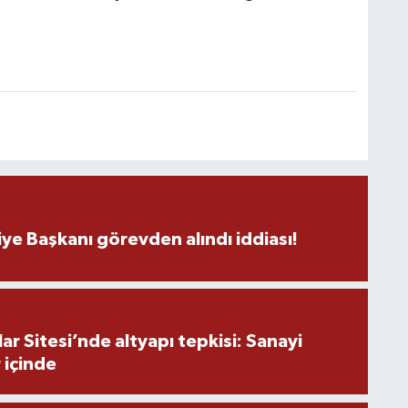
H
C
ye Başkanı görevden alındı iddiası!
A
r Sitesi’nde altyapı tepkisi: Sanayi
 içinde