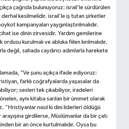
C
açıkça çağrıda bulunuyoruz:
israil’le sürdürülen
r derhal kesilmelidir.
israil’le iş tutan şirketler
oykot kampanyaları yaygınlaştırılmalıdır.
ihat ise dinin zirvesidir.
Yardım gemilerine
H
A
 ordusu kurulmalı ve abluka fiilen kırılmalıdır.
larla değil, sahada caydırıcı adımlarla harekete
S
ıklamada, "Ve şunu açıkça ifade ediyoruz:
K
stiyan, farklı coğrafyalarda yaşasalar da
iliyor; sesleri tek çıkabiliyor, iradeleri
 yönelen, aynı kitaba sarılan bir ümmet olarak
uz.
"Hristiyanlar nasıl ki dini liderleri öldüğü
S
N
 arayışına girdilerse, Müslümanlar da bir çatı
linden bir an önce kurtulmalıdır.
Oysa bu