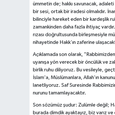
ümmetin de; hakkı savunacak, adaleti t
bir sesi, ortak bir iradesi olmalıdır.
İna
bilinciyle hareket eden bir kardeşlik 
zamankinden daha fazla ihtiyaç vardır
rızası doğrultusunda birleşmesiyle mü
nihayetinde Hakk’ın zaferine ulaşacaktı
Açıklamada son olarak, "Rabbimizden;
uyanışa yön verecek bir öncülük ve za
birlik ruhu diliyoruz.
Bu vesileyle, geç
İslam'a, Müslümanlara, Allah'ın kanunu 
lanetliyoruz. Saf Suresinde Rabbimizi
nurunu tamamlayacaktır.
Son sözümüz şudur: Zulümle değil; Hak
burada dimdik ayaktayız, biz varız v