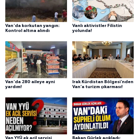
Van'da korkutan yangın:
Vanlı aktivistler Filistin
Kontrol altına alındı
yolunda!
Van'da 280 aileye ayni
Irak Kürdistan Bölgesi’nden
yardım!
Van’a turizm çıkarması!
Van YYÜ ek acil servisi
Bakan Gürlek açıkladı: