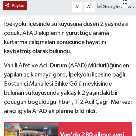
Paylaş
-
+
A
A
RESMİ İLANLAR
İpekyolu ilçesinde su kuyusuna düşen 2 yaşındaki
çocuk, AFAD ekiplerinin yürüttüğü arama
kurtarma çalışmaları sonucunda hayatını
kaybetmiş olarak bulundu.
Van İl Afet ve Acil Durum (AFAD) Müdürlüğünden
yapılan açıklamaya göre, İpekyolu ilçesine bağlı
Bostaniçi Mahallesi Sıhke Gölü mevkisinde
bulunan su kuyusunda yaklaşık 2 yaşındaki bir
çocuğun boğulduğu ihbarı, 112 Acil Çağrı Merkezi
aracılığıyla AFAD ekiplerine bildirildi.
Van'da 280 aileye ayni