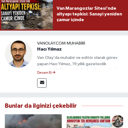
Van Marangozlar Sitesi’nde
altyapı tepkisi: Sanayi yeniden
çamur içinde
VANOLAY.COM MUHABIRI
Hacı Yılmaz
Van Olay’da muhabir ve editör olarak görev
yapan Hacı Yılmaz, 19 yıllık gazetecilik
deneyimiyle Van yerel gündemi başta olmak
Devam Et
üzere bölgesel ve ulusal gelişmeleri sahadan
takip etmektedir. Editoryal sürece katkı sunan
Yılmaz, tarafsızlık, doğruluk ve etik ilkeler
çerçevesinde ürettiği haberlerle kamuoyunu
güvenilir kaynaklara dayalı olarak
Bunlar da ilginizi çekebilir
bilgilendirmektedir.