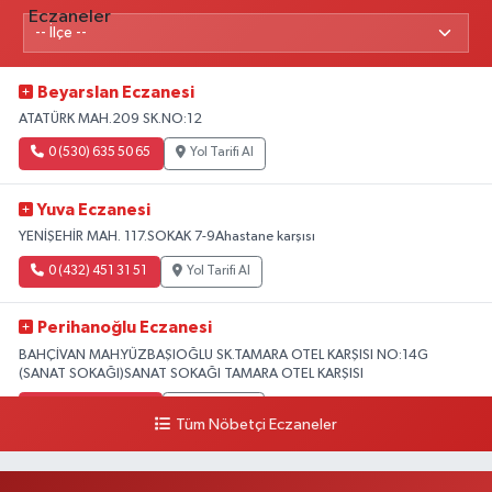
Beyarslan Eczanesi
ATATÜRK MAH.209 SK.NO:12
0 (530) 635 50 65
Yol Tarifi Al
Yuva Eczanesi
YENİŞEHİR MAH. 117.SOKAK 7-9Ahastane karşısı
0 (432) 451 31 51
Yol Tarifi Al
Perihanoğlu Eczanesi
BAHÇİVAN MAH.YÜZBAŞIOĞLU SK.TAMARA OTEL KARŞISI NO:14G
(SANAT SOKAĞI)SANAT SOKAĞI TAMARA OTEL KARŞISI
0 (432) 216 24 25
Yol Tarifi Al
Tüm Nöbetçi Eczaneler
Aydın Eczanesi
Recep Tayyip Erdoğan Mah.Azerbaycan Cad.104 B