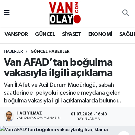
Vanspor
Van Nöbetçi Eczaneler
VANSPOR
GÜNCEL
SİYASET
EKONOMİ
SAĞLI
Güncel
Van Hava Durumu
HABERLER
GÜNCEL HABERLER
Siyaset
Van Namaz Vakitleri
Van AFAD’tan boğulma
Ekonomi
Van Trafik Yoğunluk Haritası
vakasıyla ilgili açıklama
Sağlık
Süper Lig Puan Durumu ve Fikstür
Van İl Afet ve Acil Durum Müdürlüğü, sabah
saatlerinde İpekyolu ilçesinde meydana gelen
Eğitim
Tüm Manşetler
boğulma vakasıyla ilgili açıklamalarda bulundu.
HACI YILMAZ
01.07.2026 - 16:43
Bilim & Teknoloji
Son Dakika Haberleri
VANOLAY.COM MUHABIRI
YAYINLANMA
Dünya
Haber Arşivi