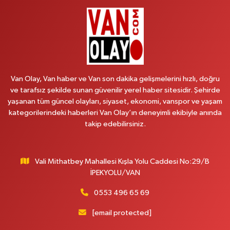
0 (538) 861 36 16
Yol Tarifi Al
Arjin Eczanesi
BEYAZIT MAH.ZEYLAN CADDESİ OKYANUS GİYİM YANI NO:1
0 (535) 014 85 70
Yol Tarifi Al
Van Olay, Van haber ve Van son dakika gelişmelerini hızlı, doğru
ve tarafsız şekilde sunan güvenilir yerel haber sitesidir. Şehirde
Afşar Eczanesi
yaşanan tüm güncel olayları, siyaset, ekonomi, vanspor ve yaşam
Kazım Karabekir cad.Eski Araştırma Hastanesi karşısı (kent park karşısı )
kategorilerindeki haberleri Van Olay’ın deneyimli ekibiyle anında
Kaval iş merkezi No: 156 B
takip edebilirsiniz.
0 (432) 214 02 40
Yol Tarifi Al
Vali Mithatbey Mahallesi Kışla Yolu Caddesi No:29/B
Gürpınar Eczanesi
İPEKYOLU/VAN
Akpınar Mah. Milli Egemenlik Cad.No:7 A
0 (506) 065 26 65
Yol Tarifi Al
0553 496 65 69
[email protected]
Mahya Eczanesi
ZÜBEYDE HANIM CAD.ÖZEL LOKMAN HEKİM HASTANESİ KARŞISI 82 C