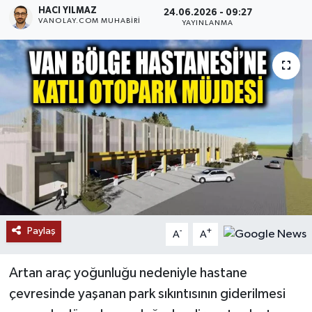
HACI YILMAZ
24.06.2026 - 09:27
VANOLAY.COM MUHABIRI
RESMİ İLANLAR
YAYINLANMA
Paylaş
-
+
A
A
Artan araç yoğunluğu nedeniyle hastane
çevresinde yaşanan park sıkıntısının giderilmesi