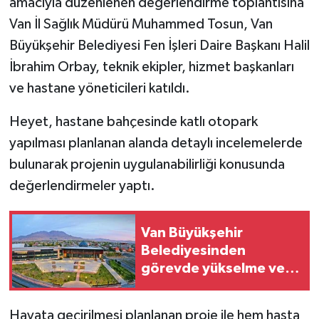
amacıyla düzenlenen değerlendirme toplantısına
Van İl Sağlık Müdürü Muhammed Tosun, Van
Büyükşehir Belediyesi Fen İşleri Daire Başkanı Halil
İbrahim Orbay, teknik ekipler, hizmet başkanları
ve hastane yöneticileri katıldı.
Heyet, hastane bahçesinde katlı otopark
yapılması planlanan alanda detaylı incelemelerde
bulunarak projenin uygulanabilirliği konusunda
değerlendirmeler yaptı.
Van Büyükşehir
Belediyesinden
görevde yükselme ve
unvan değişikliği sınavı
Hayata geçirilmesi planlanan proje ile hem hasta