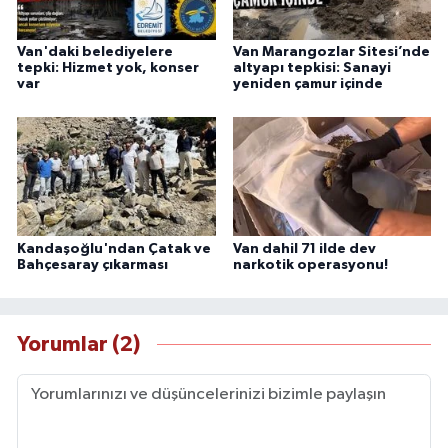
Van'daki belediyelere
Van Marangozlar Sitesi’nde
tepki: Hizmet yok, konser
altyapı tepkisi: Sanayi
var
yeniden çamur içinde
Kandaşoğlu'ndan Çatak ve
Van dahil 71 ilde dev
Bahçesaray çıkarması
narkotik operasyonu!
Yorumlar (2)