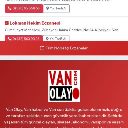
0 (530) 996 58 65
Yol Tarifi Al
Lokman Hekim Eczanesi
Cumhuriyet Mahallesi, Zübeyde Hanım Caddesi No:34 A İpekyolu Van
0 (432) 503 93 23
Yol Tarifi Al
Tüm Nöbetçi Eczaneler
Hekimoğlu Eczanesi
Vanyolu Mahallesi, Kara Yusuf Bey Bulvarı No:102 F Erciş Van
0 (541) 147 65 65
Yol Tarifi Al
Koç Eczanesi
Cumhuriyet Mahallesi, Konak Sokak No:6 Gürpınar Van
0 (530) 442 24 65
Yol Tarifi Al
Van Olay, Van haber ve Van son dakika gelişmelerini hızlı, doğru
Yiğit Eczanesi
ve tarafsız şekilde sunan güvenilir yerel haber sitesidir. Şehirde
yaşanan tüm güncel olayları, siyaset, ekonomi, vanspor ve yaşam
Hatuniye Mahallesi, Asmin Sokak No:3 A İpekyolu Van