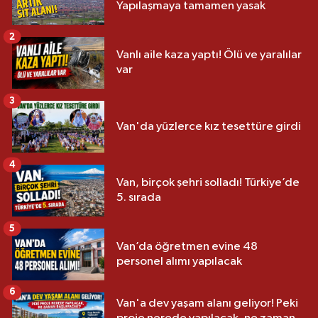
Yapılaşmaya tamamen yasak
2
Vanlı aile kaza yaptı! Ölü ve yaralılar
var
3
Van'da yüzlerce kız tesettüre girdi
4
Van, birçok şehri solladı! Türkiye’de
5. sırada
5
Van’da öğretmen evine 48
personel alımı yapılacak
6
Van'a dev yaşam alanı geliyor! Peki