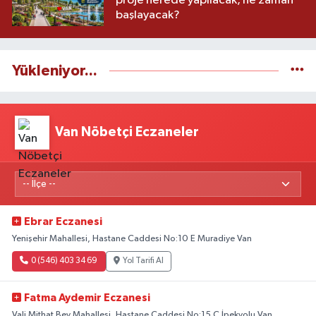
proje nerede yapılacak, ne zaman
başlayacak?
Yükleniyor...
Van Nöbetçi Eczaneler
Ebrar Eczanesi
Yenişehir Mahallesi, Hastane Caddesi No:10 E Muradiye Van
0 (546) 403 34 69
Yol Tarifi Al
Fatma Aydemir Eczanesi
Vali Mithat Bey Mahallesi, Hastane Caddesi No:15 C İpekyolu Van