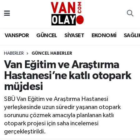
Vanspor
Van Nöbetçi Eczaneler
VANSPOR
GÜNCEL
SİYASET
EKONOMİ
SAĞLI
Güncel
Van Hava Durumu
HABERLER
GÜNCEL HABERLER
Siyaset
Van Namaz Vakitleri
Van Eğitim ve Araştırma
Ekonomi
Van Trafik Yoğunluk Haritası
Hastanesi’ne katlı otopark
müjdesi
Sağlık
Süper Lig Puan Durumu ve Fikstür
SBÜ Van Eğitim ve Araştırma Hastanesi
Eğitim
Tüm Manşetler
yerleşkesinde uzun süredir yaşanan otopark
sorununu çözmek amacıyla planlanan katlı
Bilim & Teknoloji
Son Dakika Haberleri
otopark projesi için saha incelemesi
gerçekleştirildi.
Dünya
Haber Arşivi