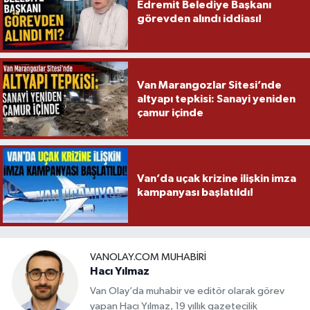
Edremit Belediye Başkanı
görevden alındı iddiası!
Van Marangozlar Sitesi’nde
altyapı tepkisi: Sanayi yeniden
çamur içinde
Van’da uçak krizine ilişkin imza
kampanyası başlatıldı!
VANOLAY.COM MUHABIRI
Hacı Yılmaz
Van Olay’da muhabir ve editör olarak görev
yapan Hacı Yılmaz, 19 yıllık gazetecilik