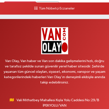
0 (533) 348 25 87
Yol Tarifi Al
Tüm Nöbetçi Eczaneler
Lütfiye Hanım Eczanesi
BAHÇİVAN MAH.15 TEMMUZ ŞEHİTLERİ CAD.NO:36B ÖZEL LOKMAN
HEKİM HASTANESİ ACİL KARŞISI
0 (501) 048 96 88
Yol Tarifi Al
Emek Eczanesi
MAHMUDİYE MAH.ATATÜRK CAD.NO:17B
Van Olay, Van haber ve Van son dakika gelişmelerini hızlı, doğru
0 (531) 621 69 65
Yol Tarifi Al
ve tarafsız şekilde sunan güvenilir yerel haber sitesidir. Şehirde
yaşanan tüm güncel olayları, siyaset, ekonomi, vanspor ve yaşam
Onay Eczanesi
kategorilerindeki haberleri Van Olay’ın deneyimli ekibiyle anında
MERAŞEL FEVZİ ÇAKMAK CAD. KÜLTÜR SARAYI KIZILAY KAN MERKEZİ
takip edebilirsiniz.
KARŞISI DIŞ KAPI NO:25B
0 (432) 212 66 67
Yol Tarifi Al
Vali Mithatbey Mahallesi Kışla Yolu Caddesi No:29/B
Yenı Derman Eczanesi
İPEKYOLU/VAN