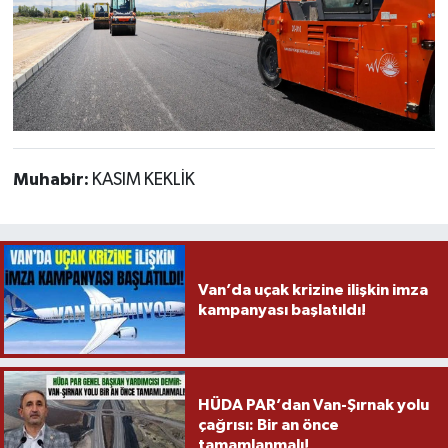
Muhabir:
KASIM KEKLİK
Van’da uçak krizine ilişkin imza
kampanyası başlatıldı!
HÜDA PAR’dan Van-Şırnak yolu
çağrısı: Bir an önce
tamamlanmalı!