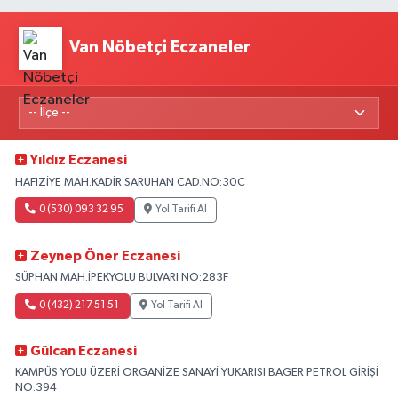
Van Nöbetçi Eczaneler
Yıldız Eczanesi
HAFIZİYE MAH.KADİR SARUHAN CAD.NO:30C
0 (530) 093 32 95
Yol Tarifi Al
Zeynep Öner Eczanesi
SÜPHAN MAH.İPEKYOLU BULVARI NO:283F
0 (432) 217 51 51
Yol Tarifi Al
Gülcan Eczanesi
KAMPÜS YOLU ÜZERİ ORGANİZE SANAYİ YUKARISI BAGER PETROL GİRİŞİ
NO:394