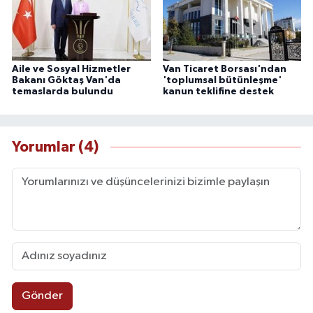
Aile ve Sosyal Hizmetler
Van Ticaret Borsası'ndan
Bakanı Göktaş Van'da
'toplumsal bütünleşme'
temaslarda bulundu
kanun teklifine destek
Yorumlar (4)
Gönder