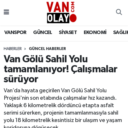
Vanspor
Van Nöbetçi Eczaneler
VANSPOR
GÜNCEL
SİYASET
EKONOMİ
SAĞLI
Güncel
Van Hava Durumu
HABERLER
GÜNCEL HABERLER
Siyaset
Van Namaz Vakitleri
Van Gölü Sahil Yolu
Ekonomi
Van Trafik Yoğunluk Haritası
tamamlanıyor! Çalışmalar
sürüyor
Sağlık
Süper Lig Puan Durumu ve Fikstür
Van’da hayata geçirilen Van Gölü Sahil Yolu
Eğitim
Tüm Manşetler
Projesi'nin son etabında çalışmalar hız kazandı.
Yaklaşık 6 kilometrelik dördüncü etapta asfalt
Bilim & Teknoloji
Son Dakika Haberleri
serimi sürerken, projenin tamamlanmasıyla sahil
yolu 18 kilometrelik kesintisiz bir ulaşım ve yaşam
Dünya
Haber Arşivi
koridoruna dönüşecek.