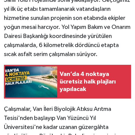
Sahil Yolu Projesinde sona yaklaşılıyor. Geçtiğimiz
yıl ilk üç etabı tamamlanarak vatandaşların
hizmetine sunulan projenin son etabında ekipler
yoğun mesai harcıyor. Yol Yapım Bakım ve Onarım
Dairesi Başkanlığı koordinesinde yürütülen
çalışmalarda, 6 kilometrelik dördüncü etapta
sıcak asfalt serim çalışmaları sürüyor.
Van’da 4 noktaya
ücretsiz halk plajları
yapılacak
Çalışmalar, Van İleri Biyolojik Atıksu Arıtma
Tesisi'nden başlayıp Van Yüzüncü Yıl
Üniversitesi'ne kadar uzanan güzergâhta