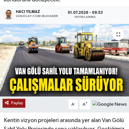
RESMİ İLANLAR
HACI YILMAZ
01.07.2026 - 09:53
VANOLAY.COM MUHABIRI
YAYINLANMA
Paylaş
-
+
A
A
Kentin vizyon projeleri arasında yer alan Van Gölü