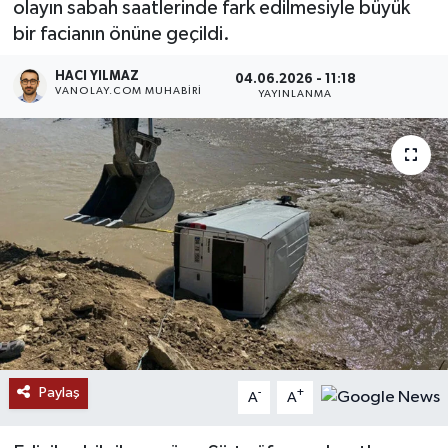
olayın sabah saatlerinde fark edilmesiyle büyük
bir facianın önüne geçildi.
RESMİ İLANLAR
HACI YILMAZ
04.06.2026 - 11:18
VANOLAY.COM MUHABIRI
YAYINLANMA
Paylaş
-
+
A
A