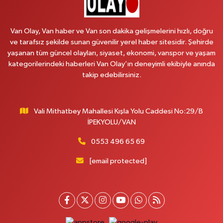
BEYAZIT MAH.ZEYLAN CADDESİ OKYANUS GİYİM YANI NO:1
0 (535) 014 85 70
Yol Tarifi Al
Van Olay, Van haber ve Van son dakika gelişmelerini hızlı, doğru
ve tarafsız şekilde sunan güvenilir yerel haber sitesidir. Şehirde
Afşar Eczanesi
yaşanan tüm güncel olayları, siyaset, ekonomi, vanspor ve yaşam
Kazım Karabekir cad.Eski Araştırma Hastanesi karşısı (kent park karşısı )
kategorilerindeki haberleri Van Olay’ın deneyimli ekibiyle anında
Kaval iş merkezi No: 156 B
takip edebilirsiniz.
0 (432) 214 02 40
Yol Tarifi Al
Vali Mithatbey Mahallesi Kışla Yolu Caddesi No:29/B
Gürpınar Eczanesi
İPEKYOLU/VAN
Akpınar Mah. Milli Egemenlik Cad.No:7 A
0 (506) 065 26 65
Yol Tarifi Al
0553 496 65 69
[email protected]
Mahya Eczanesi
ZÜBEYDE HANIM CAD.ÖZEL LOKMAN HEKİM HASTANESİ KARŞISI 82 C
0 (432) 215 77 65
Yol Tarifi Al
Ferhat Eczanesi