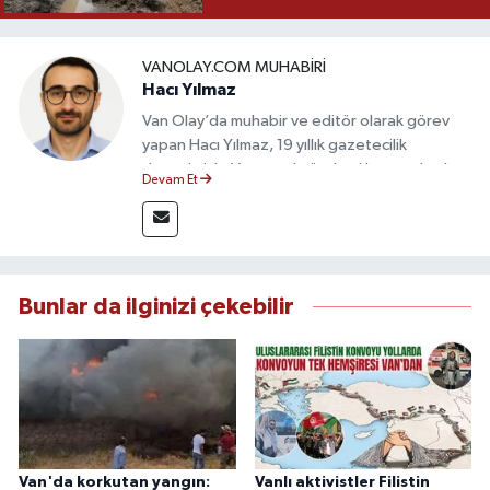
VANOLAY.COM MUHABIRI
Hacı Yılmaz
Van Olay’da muhabir ve editör olarak görev
yapan Hacı Yılmaz, 19 yıllık gazetecilik
deneyimiyle Van yerel gündemi başta olmak
Devam Et
üzere bölgesel ve ulusal gelişmeleri sahadan
takip etmektedir. Editoryal sürece katkı sunan
Yılmaz, tarafsızlık, doğruluk ve etik ilkeler
çerçevesinde ürettiği haberlerle kamuoyunu
güvenilir kaynaklara dayalı olarak
Bunlar da ilginizi çekebilir
bilgilendirmektedir.
Van'da korkutan yangın:
Vanlı aktivistler Filistin