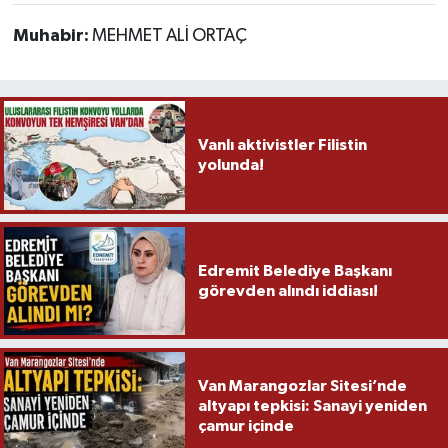
Muhabir:
MEHMET ALİ ORTAÇ
Vanlı aktivistler Filistin
yolunda!
Edremit Belediye Başkanı
görevden alındı iddiası!
Van Marangozlar Sitesi’nde
altyapı tepkisi: Sanayi yeniden
çamur içinde