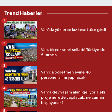
Trend Haberler
1
Van'da yüzlerce kız tesettüre girdi
2
Van, birçok şehri solladı! Türkiye’de
5. sırada
3
Van’da öğretmen evine 48
personel alımı yapılacak
4
Van'a dev yaşam alanı geliyor! Peki
proje nerede yapılacak, ne zaman
başlayacak?
5