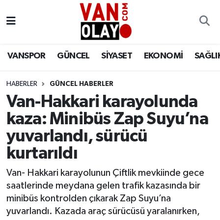
Vanspor
Van Nöbetçi Eczaneler
VANSPOR
GÜNCEL
SİYASET
EKONOMİ
SAĞLI
Güncel
Van Hava Durumu
HABERLER
GÜNCEL HABERLER
Siyaset
Van Namaz Vakitleri
Van-Hakkari karayolunda
Ekonomi
Van Trafik Yoğunluk Haritası
kaza: Minibüs Zap Suyu’na
yuvarlandı, sürücü
Sağlık
Süper Lig Puan Durumu ve Fikstür
kurtarıldı
Eğitim
Tüm Manşetler
Van- Hakkari karayolunun Çiftlik mevkiinde gece
saatlerinde meydana gelen trafik kazasında bir
Bilim & Teknoloji
Son Dakika Haberleri
minibüs kontrolden çıkarak Zap Suyu’na
yuvarlandı. Kazada araç sürücüsü yaralanırken,
Dünya
Haber Arşivi