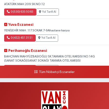
ATATÜRK MAH.209 SK.NO:12
0 (530) 635 50 65
Yol Tarifi Al
Yuva Eczanesi
YENİŞEHİR MAH. 117.SOKAK 7-9Ahastane karşısı
0 (432) 451 31 51
Yol Tarifi Al
Perihanoğlu Eczanesi
BAHÇİVAN MAH.YÜZBAŞIOĞLU SK.TAMARA OTEL KARŞISI NO:14G
(SANAT SOKAĞI)SANAT SOKAĞI TAMARA OTEL KARŞISI
0 (432) 216 24 25
Yol Tarifi Al
Tüm Nöbetçi Eczaneler
Aydın Eczanesi
Recep Tayyip Erdoğan Mah.Azerbaycan Cad.104 B
0 (538) 861 36 16
Yol Tarifi Al
Arjin Eczanesi