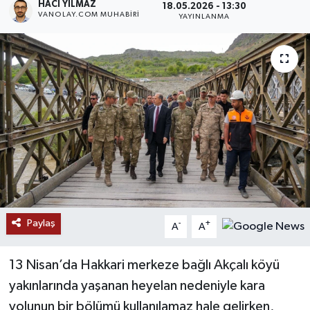
HACI YILMAZ
18.05.2026 - 13:30
VANOLAY.COM MUHABIRI
YAYINLANMA
RESMİ İLANLAR
Paylaş
-
+
A
A
13 Nisan’da Hakkari merkeze bağlı Akçalı köyü
yakınlarında yaşanan heyelan nedeniyle kara
yolunun bir bölümü kullanılamaz hale gelirken,