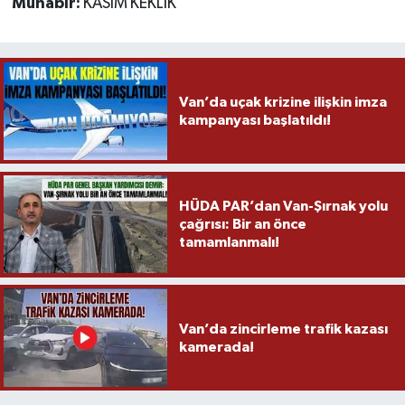
Muhabir:
KASIM KEKLİK
Van’da uçak krizine ilişkin imza
kampanyası başlatıldı!
HÜDA PAR’dan Van-Şırnak yolu
çağrısı: Bir an önce
tamamlanmalı!
Van’da zincirleme trafik kazası
kamerada!