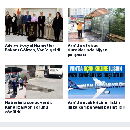
Aile ve Sosyal Hizmetler
Van’da otobüs
Bakanı Göktaş, Van'a geldi
duraklarında hijyen
çalışması
Haberimiz sonuç verdi:
Van’da uçak krizine ilişkin
Kanalizasyon sorunu
imza kampanyası başlatıldı!
çözüldü