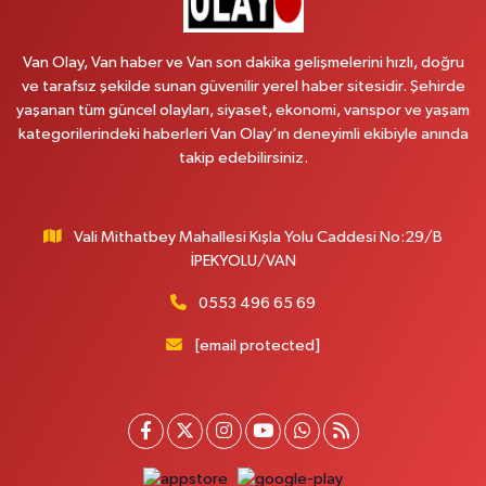
Emek Eczanesi
MAHMUDİYE MAH.ATATÜRK CAD.NO:17B
Van Olay, Van haber ve Van son dakika gelişmelerini hızlı, doğru
0 (531) 621 69 65
Yol Tarifi Al
ve tarafsız şekilde sunan güvenilir yerel haber sitesidir. Şehirde
yaşanan tüm güncel olayları, siyaset, ekonomi, vanspor ve yaşam
Onay Eczanesi
kategorilerindeki haberleri Van Olay’ın deneyimli ekibiyle anında
MERAŞEL FEVZİ ÇAKMAK CAD. KÜLTÜR SARAYI KIZILAY KAN MERKEZİ
takip edebilirsiniz.
KARŞISI DIŞ KAPI NO:25B
0 (432) 212 66 67
Yol Tarifi Al
Vali Mithatbey Mahallesi Kışla Yolu Caddesi No:29/B
Yenı Derman Eczanesi
İPEKYOLU/VAN
Hatuniye Mah. Özel Akdamar Hastanesi Karşısı Güven Evleri A.Blok No:7
Akdamar Hastanesi Acil yanı. İpekyolu. Hatuniye mahallesi terzioğlu, Eski
0553 496 65 69
ikinisan kedili kavşağı, 65100 Ipekyolu Van
[email protected]
0 (432) 216 14 84
Yol Tarifi Al
Hayat Eczanesi
Kışla Mah.Çınarlı Cad.1038 Sk.No:93 3-4
0 (432) 354 37 36
Yol Tarifi Al