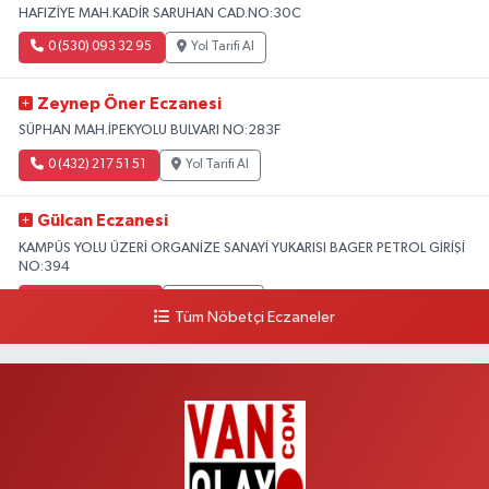
HAFIZİYE MAH.KADİR SARUHAN CAD.NO:30C
0 (530) 093 32 95
Yol Tarifi Al
Zeynep Öner Eczanesi
SÜPHAN MAH.İPEKYOLU BULVARI NO:283F
0 (432) 217 51 51
Yol Tarifi Al
Gülcan Eczanesi
KAMPÜS YOLU ÜZERİ ORGANİZE SANAYİ YUKARISI BAGER PETROL GİRİŞİ
NO:394
0 (533) 348 25 87
Yol Tarifi Al
Tüm Nöbetçi Eczaneler
Lütfiye Hanım Eczanesi
BAHÇİVAN MAH.15 TEMMUZ ŞEHİTLERİ CAD.NO:36B ÖZEL LOKMAN
HEKİM HASTANESİ ACİL KARŞISI
0 (501) 048 96 88
Yol Tarifi Al