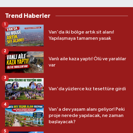
Trend Haberler
1
Van'da iki bölge artık sit alanı!
Yapılaşmaya tamamen yasak
2
Vanlı aile kaza yaptı! Ölü ve yaralılar
var
3
Van'da yüzlerce kız tesettüre girdi
4
Van'a dev yaşam alanı geliyor! Peki
proje nerede yapılacak, ne zaman
başlayacak?
5