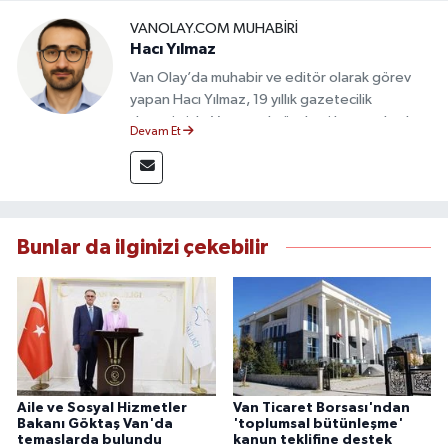
VANOLAY.COM MUHABIRI
Hacı Yılmaz
Van Olay’da muhabir ve editör olarak görev
yapan Hacı Yılmaz, 19 yıllık gazetecilik
deneyimiyle Van yerel gündemi başta olmak
Devam Et
üzere bölgesel ve ulusal gelişmeleri sahadan
takip etmektedir. Editoryal sürece katkı sunan
Yılmaz, tarafsızlık, doğruluk ve etik ilkeler
çerçevesinde ürettiği haberlerle kamuoyunu
güvenilir kaynaklara dayalı olarak
Bunlar da ilginizi çekebilir
bilgilendirmektedir.
Aile ve Sosyal Hizmetler
Van Ticaret Borsası'ndan
Bakanı Göktaş Van'da
'toplumsal bütünleşme'
temaslarda bulundu
kanun teklifine destek