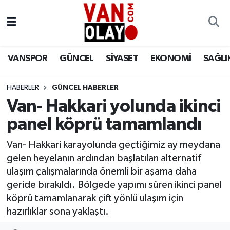
Vanspor
Van Nöbetçi Eczaneler
VANSPOR
GÜNCEL
SİYASET
EKONOMİ
SAĞLI
Güncel
Van Hava Durumu
HABERLER
GÜNCEL HABERLER
Siyaset
Van Namaz Vakitleri
Van- Hakkari yolunda ikinci
Ekonomi
Van Trafik Yoğunluk Haritası
panel köprü tamamlandı
Sağlık
Süper Lig Puan Durumu ve Fikstür
Van- Hakkari karayolunda geçtiğimiz ay meydana
gelen heyelanın ardından başlatılan alternatif
Eğitim
Tüm Manşetler
ulaşım çalışmalarında önemli bir aşama daha
geride bırakıldı. Bölgede yapımı süren ikinci panel
Bilim & Teknoloji
Son Dakika Haberleri
köprü tamamlanarak çift yönlü ulaşım için
hazırlıklar sona yaklaştı.
Dünya
Haber Arşivi