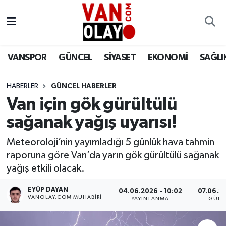
Vanspor
Van Nöbetçi Eczaneler
VANSPOR
GÜNCEL
SİYASET
EKONOMİ
SAĞLI
Güncel
Van Hava Durumu
HABERLER
GÜNCEL HABERLER
Siyaset
Van Namaz Vakitleri
Van için gök gürültülü
Ekonomi
Van Trafik Yoğunluk Haritası
sağanak yağış uyarısı!
Sağlık
Süper Lig Puan Durumu ve Fikstür
Meteoroloji’nin yayımladığı 5 günlük hava tahmin
raporuna göre Van’da yarın gök gürültülü sağanak
Eğitim
Tüm Manşetler
yağış etkili olacak.
EYÜP DAYAN
04.06.2026 - 10:02
07.06.20
Bilim & Teknoloji
Son Dakika Haberleri
VANOLAY.COM MUHABIRI
YAYINLANMA
GÜNC
Dünya
Haber Arşivi