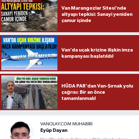
Van Marangozlar Sitesi’nde
altyapı tepkisi: Sanayi yeniden
çamur içinde
Van’da uçak krizine ilişkin imza
kampanyası başlatıldı!
HÜDA PAR’dan Van-Şırnak yolu
çağrısı: Bir an önce
tamamlanmalı!
VANOLAY.COM MUHABIRI
Eyüp Dayan