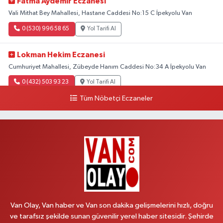
Fatma Aydemir Eczanesi
Vali Mithat Bey Mahallesi, Hastane Caddesi No:15 C İpekyolu Van
0 (530) 996 58 65
Yol Tarifi Al
Lokman Hekim Eczanesi
Cumhuriyet Mahallesi, Zübeyde Hanım Caddesi No:34 A İpekyolu Van
0 (432) 503 93 23
Yol Tarifi Al
Tüm Nöbetçi Eczaneler
Hekimoğlu Eczanesi
Vanyolu Mahallesi, Kara Yusuf Bey Bulvarı No:102 F Erciş Van
0 (541) 147 65 65
Yol Tarifi Al
Koç Eczanesi
Cumhuriyet Mahallesi, Konak Sokak No:6 Gürpınar Van
0 (530) 442 24 65
Yol Tarifi Al
Van Olay, Van haber ve Van son dakika gelişmelerini hızlı, doğru
Yiğit Eczanesi
ve tarafsız şekilde sunan güvenilir yerel haber sitesidir. Şehirde