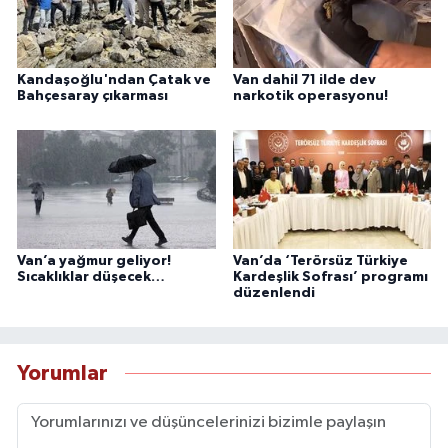
Kandaşoğlu'ndan Çatak ve
Van dahil 71 ilde dev
Bahçesaray çıkarması
narkotik operasyonu!
Van’a yağmur geliyor!
Van’da ‘Terörsüz Türkiye
Sıcaklıklar düşecek…
Kardeşlik Sofrası’ programı
düzenlendi
Yorumlar