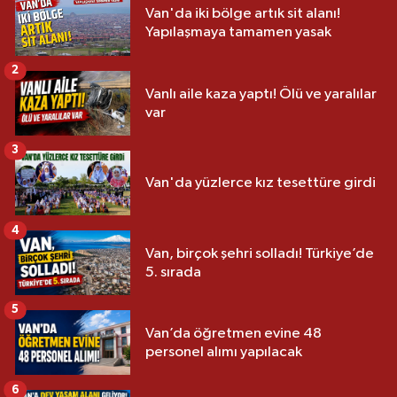
Van'da iki bölge artık sit alanı!
Yapılaşmaya tamamen yasak
2
Vanlı aile kaza yaptı! Ölü ve yaralılar
var
3
Van'da yüzlerce kız tesettüre girdi
4
Van, birçok şehri solladı! Türkiye’de
5. sırada
5
Van’da öğretmen evine 48
personel alımı yapılacak
6