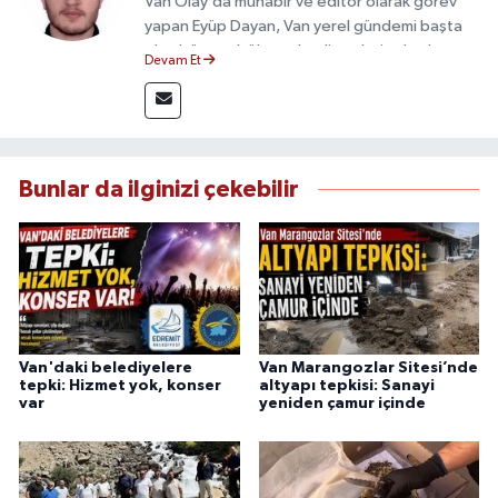
Van Olay’da muhabir ve editör olarak görev
yapan Eyüp Dayan, Van yerel gündemi başta
olmak üzere bölgesel gelişmeleri sahadan
Devam Et
takip etmektedir. 10 yılı aşkın gazetecilik
deneyimiyle doğruluk, tarafsızlık ve etik ilkeleri
esas alan Dayan, güvenilir kaynaklara dayalı
haberleriyle kamuoyunu doğru ve hızlı biçimde
bilgilendirmektedir.
Bunlar da ilginizi çekebilir
Van'daki belediyelere
Van Marangozlar Sitesi’nde
tepki: Hizmet yok, konser
altyapı tepkisi: Sanayi
var
yeniden çamur içinde