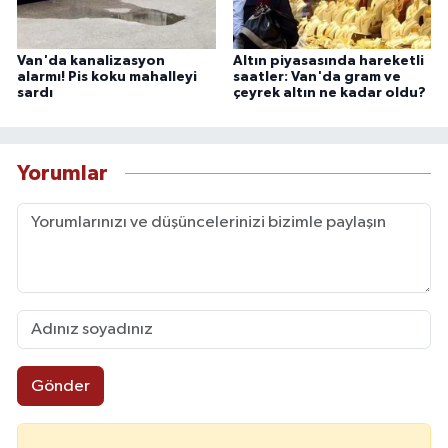
Van'da kanalizasyon
Altın piyasasında hareketli
alarmı! Pis koku mahalleyi
saatler: Van'da gram ve
sardı
çeyrek altın ne kadar oldu?
Yorumlar
Gönder