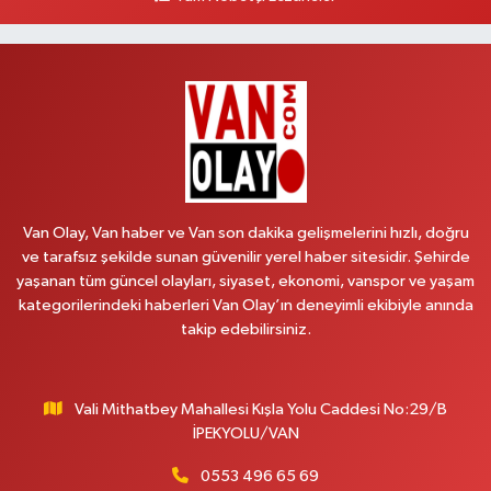
Hilal Eczanesi
İSTASYON MAH.MEHMETPAŞA CAD.NO:44 1
0 (552) 876 65 00
Yol Tarifi Al
Peker Eczanesi
ÖZEL AKDAMAR HASTANESİ KARŞISI HATUNİYE MAH.ASMİN SK.NO:11
0 (535) 230 06 50
Yol Tarifi Al
Van Olay, Van haber ve Van son dakika gelişmelerini hızlı, doğru
ve tarafsız şekilde sunan güvenilir yerel haber sitesidir. Şehirde
Çağatay Eczanesi
yaşanan tüm güncel olayları, siyaset, ekonomi, vanspor ve yaşam
MAHMUDİYE MAH.VAN-SARAY YOLU 113 D
kategorilerindeki haberleri Van Olay’ın deneyimli ekibiyle anında
takip edebilirsiniz.
0 (432) 712 22 42
Yol Tarifi Al
Yuva Eczanesi
Vali Mithatbey Mahallesi Kışla Yolu Caddesi No:29/B
YENİŞEHİR MAH. 117.SOKAK 7-9Ahastane karşısı
İPEKYOLU/VAN
0 (432) 451 31 51
Yol Tarifi Al
0553 496 65 69