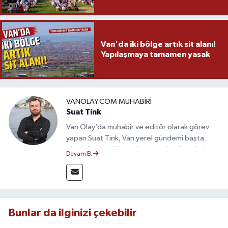
Van'da iki bölge artık sit alanı!
Yapılaşmaya tamamen yasak
VANOLAY.COM MUHABIRI
Suat Tink
Van Olay’da muhabir ve editör olarak görev
yapan Suat Tink, Van yerel gündemi başta
olmak üzere bölgesel ve ulusal gelişmeleri
Devam Et
yakından takip etmektedir. İletişim Fakültesi
mezunu olan Tink, sahadan edindiği bilgilerle
doğruluk, tarafsızlık ve etik ilkeler
çerçevesinde güvenilir ve hızlı habercilik
anlayışını benimsemektedir.
Bunlar da ilginizi çekebilir