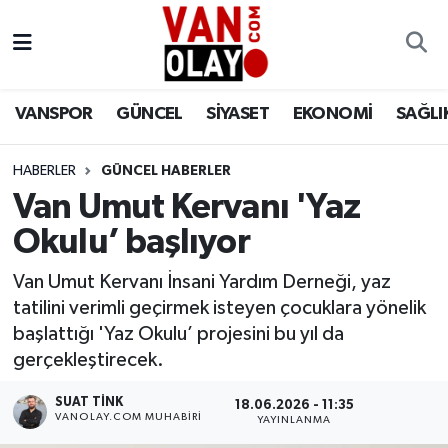
Vanspor
Van Nöbetçi Eczaneler
VANSPOR
GÜNCEL
SİYASET
EKONOMİ
SAĞLI
Güncel
Van Hava Durumu
HABERLER
GÜNCEL HABERLER
Siyaset
Van Namaz Vakitleri
Van Umut Kervanı 'Yaz
Ekonomi
Van Trafik Yoğunluk Haritası
Okulu’ başlıyor
Sağlık
Süper Lig Puan Durumu ve Fikstür
Van Umut Kervanı İnsani Yardım Derneği, yaz
tatilini verimli geçirmek isteyen çocuklara yönelik
Eğitim
Tüm Manşetler
başlattığı 'Yaz Okulu’ projesini bu yıl da
gerçekleştirecek.
Bilim & Teknoloji
Son Dakika Haberleri
SUAT TINK
18.06.2026 - 11:35
VANOLAY.COM MUHABIRI
YAYINLANMA
Dünya
Haber Arşivi