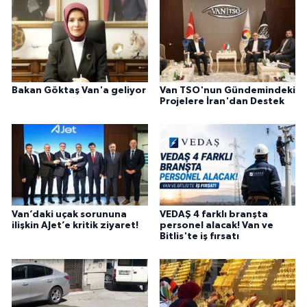
Bakan Göktaş Van'a geliyor
Van TSO'nun Gündemindeki
Projelere İran'dan Destek
Van’daki uçak sorununa
VEDAŞ 4 farklı branşta
ilişkin AJet’e kritik ziyaret!
personel alacak! Van ve
Bitlis'te iş fırsatı