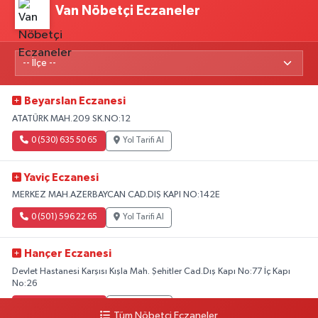
Van Nöbetçi Eczaneler
Beyarslan Eczanesi
ATATÜRK MAH.209 SK.NO:12
0 (530) 635 50 65
Yol Tarifi Al
Yaviç Eczanesi
MERKEZ MAH.AZERBAYCAN CAD.DIŞ KAPI NO:142E
0 (501) 596 22 65
Yol Tarifi Al
Hançer Eczanesi
Devlet Hastanesi Karşısı Kışla Mah. Şehitler Cad.Dış Kapı No:77 İç Kapı
No:26
0 (543) 204 39 32
Yol Tarifi Al
Tüm Nöbetçi Eczaneler