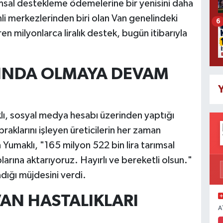
msal destekleme ödemelerine bir yenisini daha
li merkezlerinden biri olan Van genelindeki
6
ren milyonlarca liralık destek, bugün itibarıyla
NINDA OLMAYA DEVAM
Y
ı, sosyal medya hesabı üzerinden yaptığı
aklarını işleyen üreticilerin her zaman
 Yumaklı, "165 milyon 522 bin lira tarımsal
arına aktarıyoruz. Hayırlı ve bereketli olsun."
dığı müjdesini verdi.
AN HASTALIKLARI
A