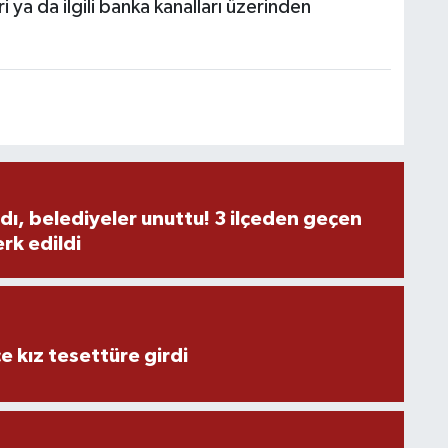
i ya da ilgili banka kanalları üzerinden
M
Y
dı, belediyeler unuttu! 3 ilçeden geçen
rk edildi
S
O
e kız tesettüre girdi
M