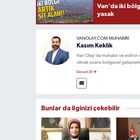
Van'da iki böl
yasak
VANOLAY.COM MUHABIRI
Kasım Keklik
Van Olay’da muhabir ve editör 
olmak üzere bölgesel gelişmele
deneyimiyle hızlı ve doğru haber
Devam Et
ilkeleri doğrultusunda güvenilir
Bunlar da ilginizi çekebilir