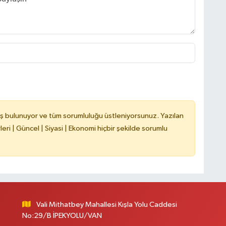
ş bulunuyor ve tüm sorumluluğu üstleniyorsunuz. Yazılan
ri | Güncel | Siyasi | Ekonomi hiçbir şekilde sorumlu
Vali Mithatbey Mahallesi Kışla Yolu Caddesi
No:29/B İPEKYOLU/VAN