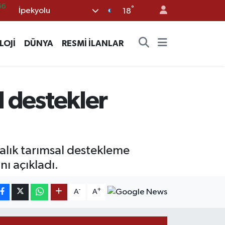
°
İpekyolu
05
18
18
LOJİ
DÜNYA
RESMİ İLANLAR
22
54
11
l destekler
66
alık tarımsal destekleme
nı açıkladı.
-
+
A
A