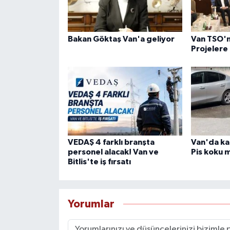
Bakan Göktaş Van'a geliyor
Van TSO'
Projelere
VEDAŞ 4 farklı branşta
Van'da ka
personel alacak! Van ve
Pis koku m
Bitlis'te iş fırsatı
Yorumlar