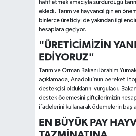
hafifletmek amacıyla sürdürdüğü tarı
ekledi. Tarım ve hayvancılığın en önem
binlerce üreticiyi de yakından ilgilendi
hesaplara geçiyor.
"ÜRETİCİMİZİN YA
EDİYORUZ"
Tarım ve Orman Bakanı İbrahim Yumakl
açıklamada, Anadolu'nun bereketli topr
destekçisi olduklarını vurguladı. Bakan
destek ödemesini çiftçilerimizin hesapl
ifadelerini kullanarak ödemelerin başla
EN BÜYÜK PAY HAYV
TAZMİNATINA