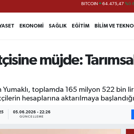
DOLAR
47,5971
%0.
EURO
55,1336
%0.
YASET
EKONOMİ
SAĞLIK
EĞİTİM
BİLİM VE TEKNO
STERLİN
64,2534
%0.
GRAM ALTIN
6527.85
%0.
BİST100
13.703
%
tçisine müjde: Tarımsa
BITCOIN
64.475,47
%0.
Yumaklı, toplamda 165 milyon 522 bin lir
tçilerin hesaplarına aktarılmaya başlandığı
25
05.06.2026 - 22:26
GÜNCELLEME