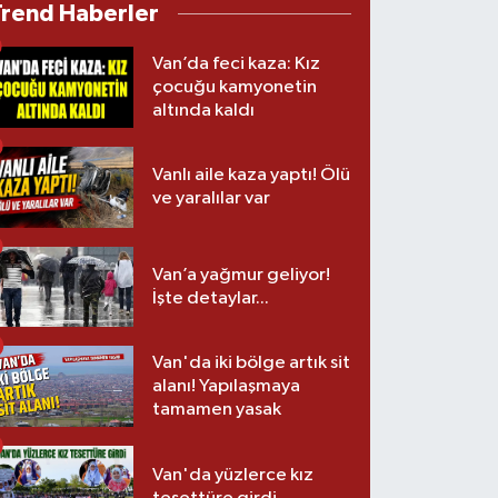
Trend Haberler
Van’da feci kaza: Kız
çocuğu kamyonetin
altında kaldı
Vanlı aile kaza yaptı! Ölü
ve yaralılar var
Van’a yağmur geliyor!
İşte detaylar...
Van'da iki bölge artık sit
alanı! Yapılaşmaya
tamamen yasak
Van'da yüzlerce kız