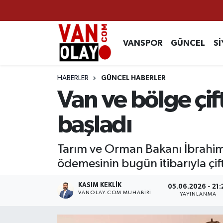
Vanspor
Van Nöbetçi Eczaneler
VANSPOR
GÜNCEL
Sİ
Güncel
Van Hava Durumu
HABERLER
GÜNCEL HABERLER
Siyaset
Van Namaz Vakitleri
Van ve bölge çif
Ekonomi
Van Trafik Yoğunluk Haritası
başladı
Sağlık
Süper Lig Puan Durumu ve Fikstür
Tarım ve Orman Bakanı İbrahim 
ödemesinin bugün itibarıyla çif
Eğitim
Tüm Manşetler
KASIM KEKLIK
05.06.2026 - 21:
Bilim & Teknoloji
Son Dakika Haberleri
VANOLAY.COM MUHABIRI
YAYINLANMA
Dünya
Haber Arşivi