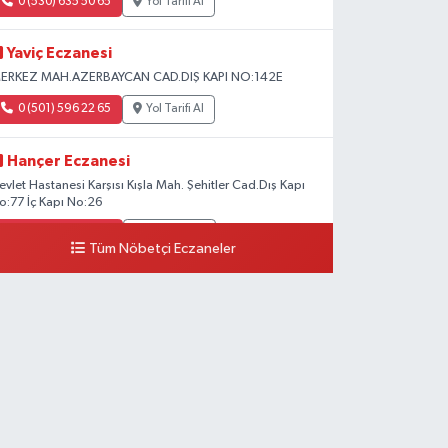
0 (530) 635 50 65
Yol Tarifi Al
Yaviç Eczanesi
ERKEZ MAH.AZERBAYCAN CAD.DIŞ KAPI NO:142E
0 (501) 596 22 65
Yol Tarifi Al
Hançer Eczanesi
evlet Hastanesi Karşısı Kışla Mah. Şehitler Cad.Dış Kapı
o:77 İç Kapı No:26
0 (543) 204 39 32
Yol Tarifi Al
Tüm Nöbetçi Eczaneler
Hilal Eczanesi
STASYON MAH.MEHMETPAŞA CAD.NO:44 1
0 (552) 876 65 00
Yol Tarifi Al
Peker Eczanesi
ZEL AKDAMAR HASTANESİ KARŞISI HATUNİYE
AH.ASMİN SK.NO:11