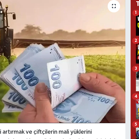
1
2
3
4
5
artırmak ve çiftçilerin mali yüklerini