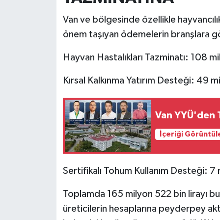
Van ve bölgesinde özellikle hayvancılık
önem taşıyan ödemelerin branşlara gör
Hayvan Hastalıkları Tazminatı: 108 m
Kırsal Kalkınma Yatırım Desteği: 49 m
Van YYÜ'den T
İçeriği Görüntül
Sertifikalı Tohum Kullanım Desteği: 7
Toplamda 165 milyon 522 bin lirayı b
üreticilerin hesaplarına peyderpey aktarı