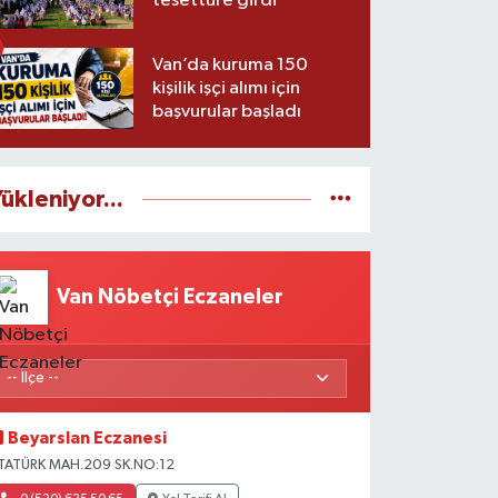
tesettüre girdi
Van’da kuruma 150
kişilik işçi alımı için
başvurular başladı
ükleniyor...
Van Nöbetçi Eczaneler
Beyarslan Eczanesi
TATÜRK MAH.209 SK.NO:12