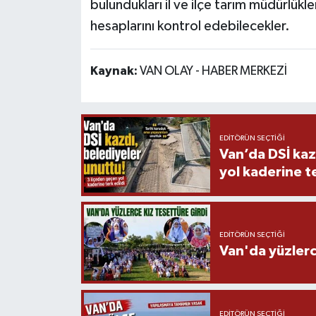
bulundukları il ve ilçe tarım müdürlükler
hesaplarını kontrol edebilecekler.
Kaynak:
VAN OLAY - HABER MERKEZİ
EDITÖRÜN SEÇTIĞI
Van’da DSİ kaz
yol kaderine te
EDITÖRÜN SEÇTIĞI
Van'da yüzlerc
EDITÖRÜN SEÇTIĞI