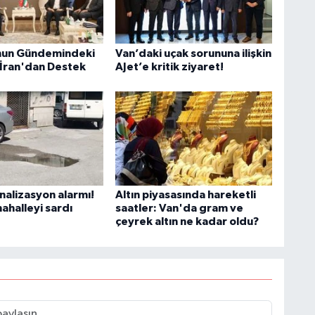
H
nun Gündemindeki
Van’daki uçak sorununa ilişkin
 İran'dan Destek
AJet’e kritik ziyaret!
C
B
nalizasyon alarmı!
Altın piyasasında hareketli
ahalleyi sardı
saatler: Van'da gram ve
çeyrek altın ne kadar oldu?