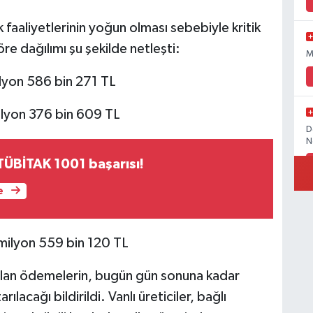
 faaliyetlerinin yoğun olması sebebiyle kritik
e dağılımı şu şekilde netleşti:
M
ilyon 586 bin 271 TL
ilyon 376 bin 609 TL
D
N
ÜBİTAK 1001 başarısı!
e
İ
 milyon 559 bin 120 TL
ulan ödemelerin, bugün gün sonuna kadar
Ö
lacağı bildirildi. Vanlı üreticiler, bağlı
M