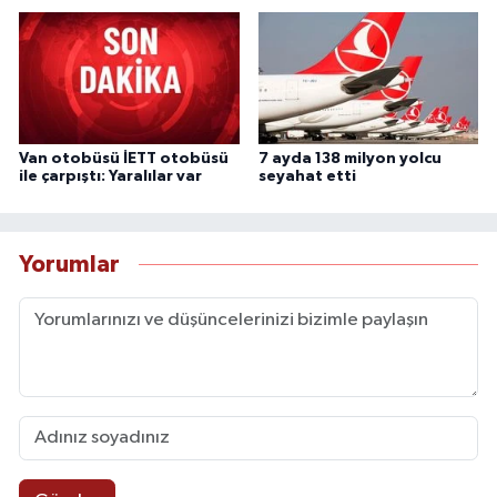
Van otobüsü İETT otobüsü
7 ayda 138 milyon yolcu
ile çarpıştı: Yaralılar var
seyahat etti
Yorumlar