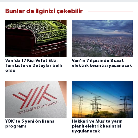
güvenilir kaynaklara dayalı olarak
Bunlar da ilginizi çekebilir
bilgilendirmektedir.
Van'da 17 Kişi Vefat Etti:
Van’ın 7 ilçesinde 8 saat
Tam Liste ve Detaylar belli
elektrik kesintisi yaşanacak
oldu
YÖK'te 5 yeni ön lisans
Hakkari ve Muş’ta yarın
programı
planlı elektrik kesintisi
uygulanacak