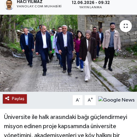
HACI YILMAZ
12.06.2026 - 09:32
VANOLAY.COM MUHABIRI
YAYINLANMA
RESMİ İLANLAR
Paylaş
-
+
A
A
Üniversite ile halk arasındaki bağı güçlendirmeyi
misyon edinen proje kapsamında üniversite
yönetimini, akademisyenleri ve köy halkını bir