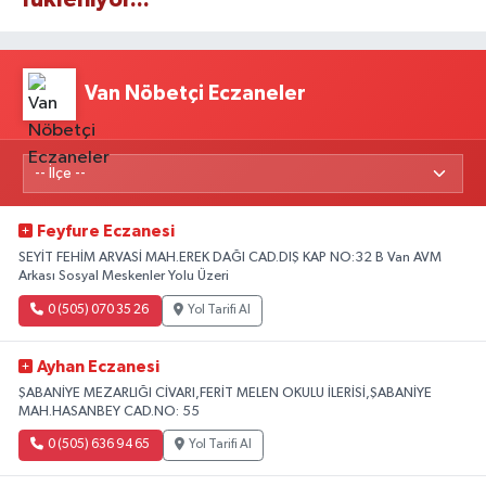
Van Nöbetçi Eczaneler
Feyfure Eczanesi
SEYİT FEHİM ARVASİ MAH.EREK DAĞI CAD.DIŞ KAP NO:32 B Van AVM
Arkası Sosyal Meskenler Yolu Üzeri
0 (505) 070 35 26
Yol Tarifi Al
Ayhan Eczanesi
ŞABANİYE MEZARLIĞI CİVARI,FERİT MELEN OKULU İLERİSİ,ŞABANİYE
MAH.HASANBEY CAD.NO: 55
0 (505) 636 94 65
Yol Tarifi Al