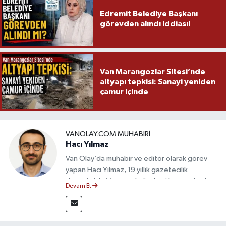
Edremit Belediye Başkanı
görevden alındı iddiası!
Van Marangozlar Sitesi’nde
altyapı tepkisi: Sanayi yeniden
çamur içinde
VANOLAY.COM MUHABIRI
Hacı Yılmaz
Van Olay’da muhabir ve editör olarak görev
yapan Hacı Yılmaz, 19 yıllık gazetecilik
deneyimiyle Van yerel gündemi başta olmak
Devam Et
üzere bölgesel ve ulusal gelişmeleri sahadan
takip etmektedir. Editoryal sürece katkı sunan
Yılmaz, tarafsızlık, doğruluk ve etik ilkeler
çerçevesinde ürettiği haberlerle kamuoyunu