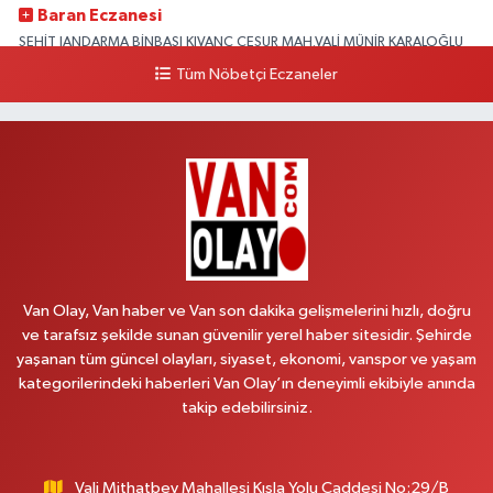
Baran Eczanesi
ŞEHİT JANDARMA BİNBAŞI KIVANÇ CESUR MAH.VALİ MÜNİR KARALOĞLU
CAD.DIŞ KAPI NO:6D
Tüm Nöbetçi Eczaneler
0 (538) 376 47 15
Yol Tarifi Al
Vitamin Eczanesi
VANYOLU MAH.KARAYUSUF BEY BULVARI NO:99-B DİŞ HASTANESİ
KARŞISI
0 (432) 351 02 96
Yol Tarifi Al
Koç Eczanesi
Van Olay, Van haber ve Van son dakika gelişmelerini hızlı, doğru
CUMHURİYET MAH.KONAK SK.NO:6
ve tarafsız şekilde sunan güvenilir yerel haber sitesidir. Şehirde
0 (530) 442 24 65
Yol Tarifi Al
yaşanan tüm güncel olayları, siyaset, ekonomi, vanspor ve yaşam
kategorilerindeki haberleri Van Olay’ın deneyimli ekibiyle anında
takip edebilirsiniz.
Engin Eczanesi
Beyazıt mah.zeylan cad.no:46 A
0 (432) 351 55 50
Yol Tarifi Al
Vali Mithatbey Mahallesi Kışla Yolu Caddesi No:29/B