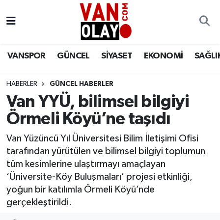
Vanspor
Van Nöbetçi Eczaneler
VANSPOR
GÜNCEL
SİYASET
EKONOMİ
SAĞLI
Güncel
Van Hava Durumu
HABERLER
GÜNCEL HABERLER
Siyaset
Van Namaz Vakitleri
Van YYÜ, bilimsel bilgiyi
Ekonomi
Van Trafik Yoğunluk Haritası
Örmeli Köyü’ne taşıdı
Sağlık
Süper Lig Puan Durumu ve Fikstür
Van Yüzüncü Yıl Üniversitesi Bilim İletişimi Ofisi
tarafından yürütülen ve bilimsel bilgiyi toplumun
Eğitim
Tüm Manşetler
tüm kesimlerine ulaştırmayı amaçlayan
‘Üniversite-Köy Buluşmaları’ projesi etkinliği,
Bilim & Teknoloji
Son Dakika Haberleri
yoğun bir katılımla Örmeli Köyü’nde
gerçekleştirildi.
Dünya
Haber Arşivi