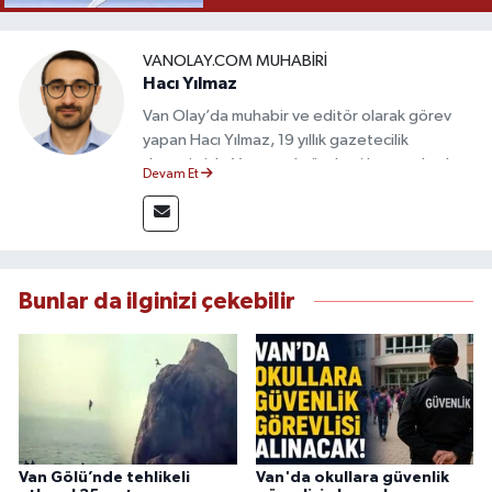
VANOLAY.COM MUHABIRI
Hacı Yılmaz
Van Olay’da muhabir ve editör olarak görev
yapan Hacı Yılmaz, 19 yıllık gazetecilik
deneyimiyle Van yerel gündemi başta olmak
Devam Et
üzere bölgesel ve ulusal gelişmeleri sahadan
takip etmektedir. Editoryal sürece katkı sunan
Yılmaz, tarafsızlık, doğruluk ve etik ilkeler
çerçevesinde ürettiği haberlerle kamuoyunu
güvenilir kaynaklara dayalı olarak
Bunlar da ilginizi çekebilir
bilgilendirmektedir.
Van Gölü’nde tehlikeli
Van'da okullara güvenlik