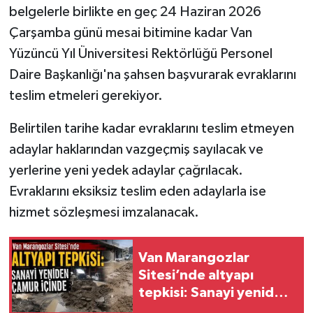
belgelerle birlikte en geç 24 Haziran 2026
Çarşamba günü mesai bitimine kadar Van
Yüzüncü Yıl Üniversitesi Rektörlüğü Personel
Daire Başkanlığı'na şahsen başvurarak evraklarını
teslim etmeleri gerekiyor.
Belirtilen tarihe kadar evraklarını teslim etmeyen
adaylar haklarından vazgeçmiş sayılacak ve
yerlerine yeni yedek adaylar çağrılacak.
Evraklarını eksiksiz teslim eden adaylarla ise
hizmet sözleşmesi imzalanacak.
Van Marangozlar
Sitesi’nde altyapı
tepkisi: Sanayi yeniden
çamur içinde