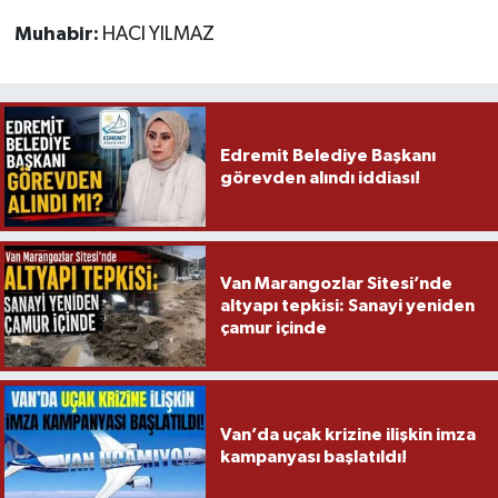
Muhabir:
HACI YILMAZ
Edremit Belediye Başkanı
görevden alındı iddiası!
Van Marangozlar Sitesi’nde
altyapı tepkisi: Sanayi yeniden
çamur içinde
Van’da uçak krizine ilişkin imza
kampanyası başlatıldı!