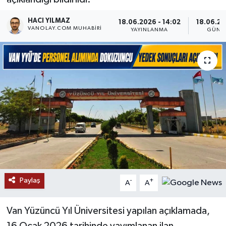
RESMİ İLANLAR
HACI YILMAZ
18.06.2026 - 14:02
18.06.20
VANOLAY.COM MUHABIRI
YAYINLANMA
GÜNC
Paylaş
-
+
A
A
Van Yüzüncü Yıl Üniversitesi yapılan açıklamada,