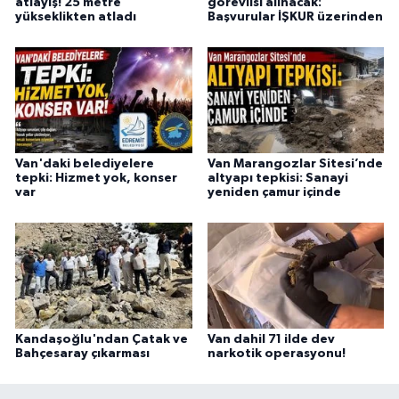
atlayış! 25 metre
görevlisi alınacak:
yükseklikten atladı
Başvurular İŞKUR üzerinden
Van'daki belediyelere
Van Marangozlar Sitesi’nde
tepki: Hizmet yok, konser
altyapı tepkisi: Sanayi
var
yeniden çamur içinde
Kandaşoğlu'ndan Çatak ve
Van dahil 71 ilde dev
Bahçesaray çıkarması
narkotik operasyonu!