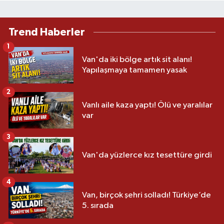
Trend Haberler
1
Van'da iki bölge artık sit alanı!
Yapılaşmaya tamamen yasak
2
Vanlı aile kaza yaptı! Ölü ve yaralılar
var
3
Van'da yüzlerce kız tesettüre girdi
4
Van, birçok şehri solladı! Türkiye’de
5. sırada