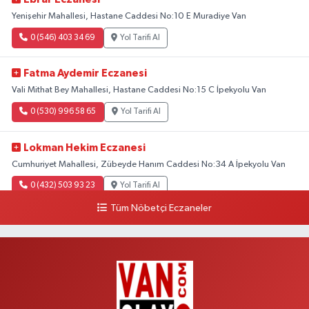
Yenişehir Mahallesi, Hastane Caddesi No:10 E Muradiye Van
0 (546) 403 34 69
Yol Tarifi Al
Fatma Aydemir Eczanesi
Vali Mithat Bey Mahallesi, Hastane Caddesi No:15 C İpekyolu Van
0 (530) 996 58 65
Yol Tarifi Al
Lokman Hekim Eczanesi
Cumhuriyet Mahallesi, Zübeyde Hanım Caddesi No:34 A İpekyolu Van
0 (432) 503 93 23
Yol Tarifi Al
Tüm Nöbetçi Eczaneler
Hekimoğlu Eczanesi
Vanyolu Mahallesi, Kara Yusuf Bey Bulvarı No:102 F Erciş Van
0 (541) 147 65 65
Yol Tarifi Al
Koç Eczanesi