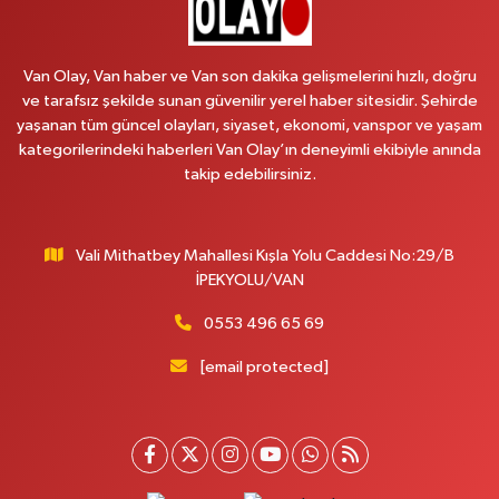
Cumhuriyet Mahallesi, Konak Sokak No:6 Gürpınar Van
0 (530) 442 24 65
Yol Tarifi Al
Van Olay, Van haber ve Van son dakika gelişmelerini hızlı, doğru
Yiğit Eczanesi
ve tarafsız şekilde sunan güvenilir yerel haber sitesidir. Şehirde
yaşanan tüm güncel olayları, siyaset, ekonomi, vanspor ve yaşam
Hatuniye Mahallesi, Asmin Sokak No:3 A İpekyolu Van
kategorilerindeki haberleri Van Olay’ın deneyimli ekibiyle anında
0 (432) 217 11 10
Yol Tarifi Al
takip edebilirsiniz.
Akdağ Eczanesi
Süphan Mahallesi, İpekyolu Caddesi No:283 G Edremit Van
Vali Mithatbey Mahallesi Kışla Yolu Caddesi No:29/B
İPEKYOLU/VAN
0 (542) 378 02 68
Yol Tarifi Al
0553 496 65 69
Ozan Eczanesi
Serhat Mahallesi, Cumhuriyet Bulvarı No:137 E İpekyolu Van
[email protected]
0 (542) 384 45 20
Yol Tarifi Al
Gevaş Eczanesi
Orta Mahallesi, Sakarya Caddesi No:1 C Gevaş Van