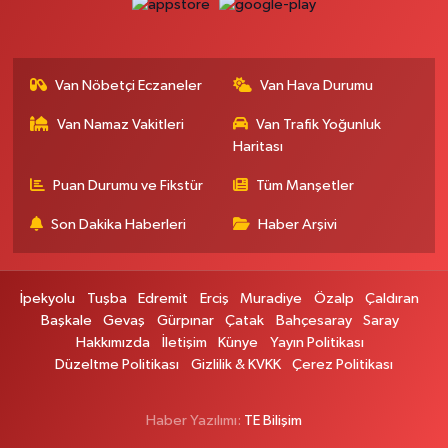
0 (537) 031 18 82
Yol Tarifi Al
Kamer Eczanesi
Van Nöbetçi Eczaneler
Van Hava Durumu
İskele Mahallesi, Erciş yolu No:43 Tuşba Van
Van Namaz Vakitleri
Van Trafik Yoğunluk
0 (432) 412 23 33
Yol Tarifi Al
Haritası
Atabay Eczanesi
Puan Durumu ve Fikstür
Tüm Manşetler
Şehit Jandarma Binbaşı Cesur Mahallesi, Vali Münir Karaloğlu Caddesi
No:18 Çaldıran Van
Son Dakika Haberleri
Haber Arşivi
0 (543) 564 72 82
Yol Tarifi Al
İpekyolu
Tuşba
Edremit
Erciş
Muradiye
Özalp
Çaldıran
Emin Eczanesi
Başkale
Gevaş
Gürpınar
Çatak
Bahçesaray
Saray
Mahmudiye Mahallesi, Semerkant Caddesi No:12 Özalp Van
Hakkımızda
İletişim
Künye
Yayın Politikası
0 (432) 712 22 75
Yol Tarifi Al
Düzeltme Politikası
Gizlilik & KVKK
Çerez Politikası
Başkale Eczanesi
Haber Yazılımı:
TE Bilişim
Hafiziye Mahallesi, Mahmut Ertuş Cadç No:44 A Başkale Van