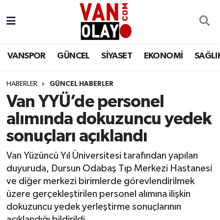
Vanspor
Van Nöbetçi Eczaneler
VANSPOR
GÜNCEL
SİYASET
EKONOMİ
SAĞLI
Güncel
Van Hava Durumu
HABERLER
GÜNCEL HABERLER
Siyaset
Van Namaz Vakitleri
Van YYÜ’de personel
Ekonomi
Van Trafik Yoğunluk Haritası
alımında dokuzuncu yedek
sonuçları açıklandı
Sağlık
Süper Lig Puan Durumu ve Fikstür
Van Yüzüncü Yıl Üniversitesi tarafından yapılan
Eğitim
Tüm Manşetler
duyuruda, Dursun Odabaş Tıp Merkezi Hastanesi
ve diğer merkezi birimlerde görevlendirilmek
Bilim & Teknoloji
Son Dakika Haberleri
üzere gerçekleştirilen personel alımına ilişkin
dokuzuncu yedek yerleştirme sonuçlarının
Dünya
Haber Arşivi
açıklandığı bildirildi.