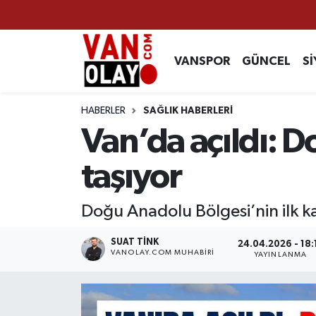
Vanspor
Van Nöbetçi Eczaneler
VANSPOR
GÜNCEL
Sİ
Güncel
Van Hava Durumu
HABERLER
SAĞLIK HABERLERİ
Siyaset
Van Namaz Vakitleri
Van’da açıldı: D
Ekonomi
Van Trafik Yoğunluk Haritası
taşıyor
Sağlık
Süper Lig Puan Durumu ve Fikstür
Doğu Anadolu Bölgesi’nin ilk ka
Eğitim
Tüm Manşetler
SUAT TINK
24.04.2026 - 18:
VANOLAY.COM MUHABIRI
YAYINLANMA
Bilim & Teknoloji
Son Dakika Haberleri
Dünya
Haber Arşivi