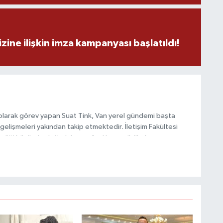
zine ilişkin imza kampanyası başlatıldı!
olarak görev yapan Suat Tink, Van yerel gündemi başta
gelişmeleri yakından takip etmektedir. İletişim Fakültesi
i bilgilerle doğruluk, tarafsızlık ve etik ilkeler
habercilik anlayışını benimsemektedir.