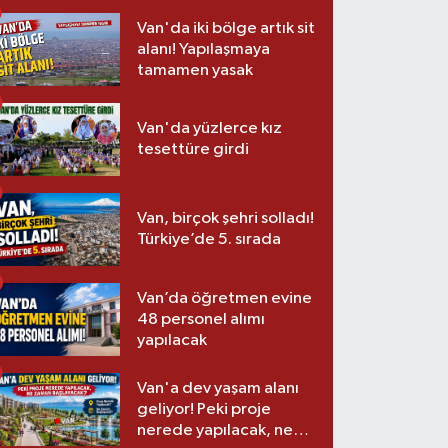
Van'da iki bölge artık sit
alanı! Yapılaşmaya
tamamen yasak
Van'da yüzlerce kız
tesettüre girdi
Van, birçok şehri solladı!
Türkiye’de 5. sırada
Van’da öğretmen evine
48 personel alımı
yapılacak
Van'a dev yaşam alanı
geliyor! Peki proje
nerede yapılacak, ne