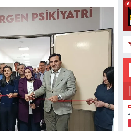
6
Y
A