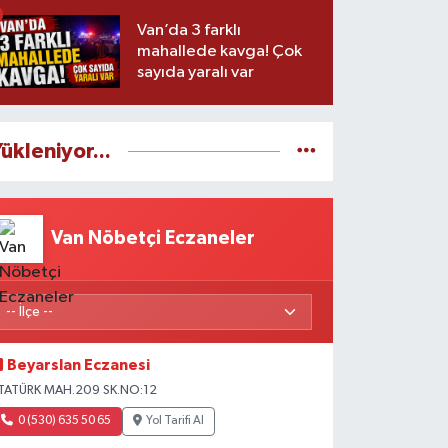
zaman başlayacak?
Van’da 3 farklı
mahallede kavga! Çok
sayıda yaralı var
ükleniyor...
Van Nöbetçi Eczaneler
Beyarslan Eczanesi
TATÜRK MAH.209 SK.NO:12
0 (530) 635 50 65
Yol Tarifi Al