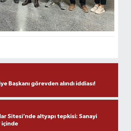
H
B
B
C
C
ye Başkanı görevden alındı iddiası!
B
r Sitesi’nde altyapı tepkisi: Sanayi
 içinde