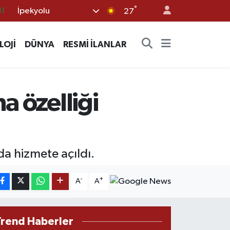
°
İpekyolu
18
27
32
LOJİ
DÜNYA
RESMİ İLANLAR
38
03
14
a özelliği
11
da hizmete açıldı.
-
+
A
A
Trend Haberler