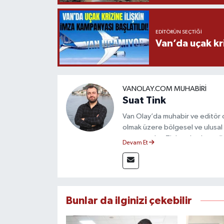
EDITÖRÜN SEÇTIĞI
Van’da uçak kri
VANOLAY.COM MUHABIRI
Suat Tink
Van Olay’da muhabir ve editör 
olmak üzere bölgesel ve ulusal 
mezunu olan Tink, sahadan edindiğ
Devam Et
çerçevesinde güvenilir ve hızlı 
Bunlar da ilginizi çekebilir