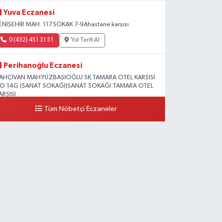
Yuva Eczanesi
ENİŞEHİR MAH. 117.SOKAK 7-9Ahastane karşısı
0 (432) 451 31 51
Yol Tarifi Al
Perihanoğlu Eczanesi
AHÇİVAN MAH.YÜZBAŞIOĞLU SK.TAMARA OTEL KARŞISI
O:14G (SANAT SOKAĞI)SANAT SOKAĞI TAMARA OTEL
ARŞISI
Tüm Nöbetçi Eczaneler
0 (432) 216 24 25
Yol Tarifi Al
Aydın Eczanesi
ecep Tayyip Erdoğan Mah.Azerbaycan Cad.104 B
0 (538) 861 36 16
Yol Tarifi Al
Arjin Eczanesi
EYAZIT MAH.ZEYLAN CADDESİ OKYANUS GİYİM YANI
O:1