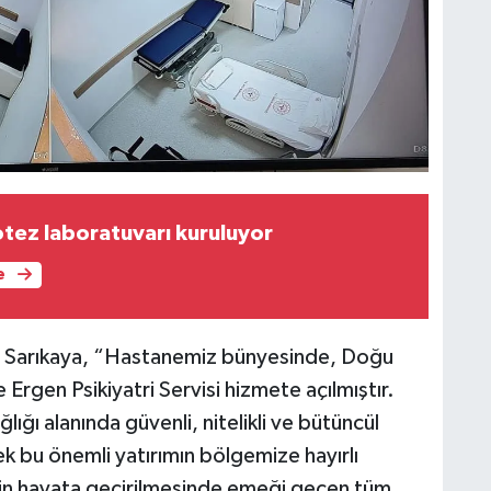
K
p
A
otez laboratuvarı kuruluyor
e
Z
kim Sarıkaya, “Hastanemiz bünyesinde, Doğu
K
 Ergen Psikiyatri Servisi hizmete açılmıştır.
lığı alanında güvenli, nitelikli ve bütüncül
ek bu önemli yatırımın bölgemize hayırlı
U
etin hayata geçirilmesinde emeği geçen tüm