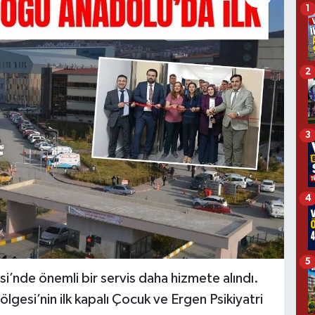
1
2
3
4
5
’nde önemli bir servis daha hizmete alındı.
lgesi’nin ilk kapalı Çocuk ve Ergen Psikiyatri