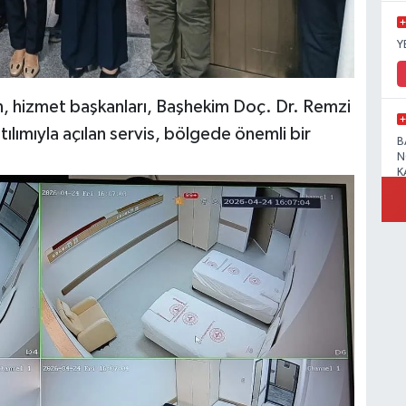
Y
, hizmet başkanları, Başhekim Doç. Dr. Remzi
ılımıyla açılan servis, bölgede önemli bir
B
N
K
R
B
N