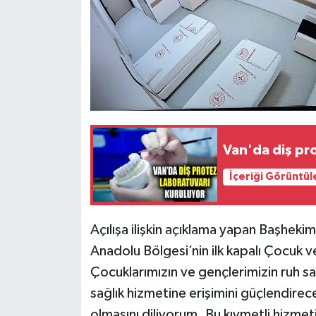
Van'da diş pr
İçeriği Görüntül
Açılışa ilişkin açıklama yapan Başhe
Anadolu Bölgesi’nin ilk kapalı Çocuk ve
Çocuklarımızın ve gençlerimizin ruh sağ
sağlık hizmetine erişimini güçlendirec
olmasını diliyorum. Bu kıymetli hizm