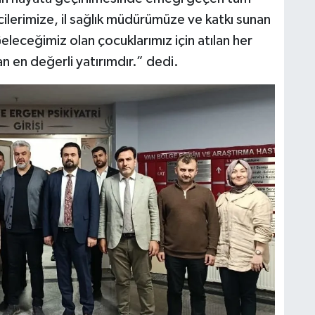
cilerimize, il sağlık müdürümüze ve katkı sunan
eceğimiz olan çocuklarımız için atılan her
n en değerli yatırımdır.” dedi.
A
ş
C
Z
E
3