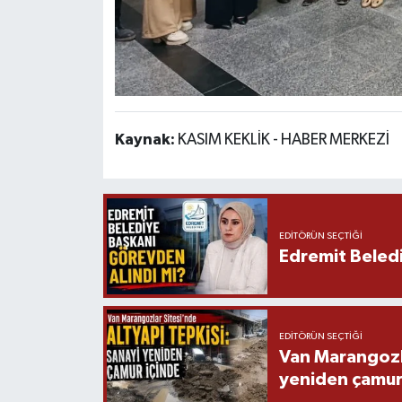
Kaynak:
KASIM KEKLİK - HABER MERKEZİ
EDITÖRÜN SEÇTIĞI
Edremit Beledi
EDITÖRÜN SEÇTIĞI
Van Marangozla
yeniden çamur