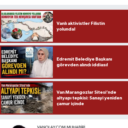
Vanlı aktivistler Filistin
yolunda!
Edremit Belediye Başkanı
görevden alındı iddiası!
Van Marangozlar Sitesi’nde
altyapı tepkisi: Sanayi yeniden
çamur içinde
VANOLAY.COM MUHABIRI