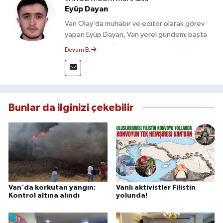
Eyüp Dayan
Van Olay’da muhabir ve editör olarak görev
yapan Eyüp Dayan, Van yerel gündemi başta
olmak üzere bölgesel gelişmeleri sahadan
Devam Et
takip etmektedir. 10 yılı aşkın gazetecilik
deneyimiyle doğruluk, tarafsızlık ve etik ilkeleri
esas alan Dayan, güvenilir kaynaklara dayalı
haberleriyle kamuoyunu doğru ve hızlı biçimde
bilgilendirmektedir.
Bunlar da ilginizi çekebilir
Van'da korkutan yangın:
Vanlı aktivistler Filistin
Kontrol altına alındı
yolunda!