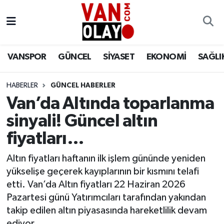
Vanspor
Van Nöbetçi Eczaneler
VANSPOR
GÜNCEL
SİYASET
EKONOMİ
SAĞLI
Güncel
Van Hava Durumu
HABERLER
GÜNCEL HABERLER
Siyaset
Van Namaz Vakitleri
Van’da Altında toparlanma
Ekonomi
Van Trafik Yoğunluk Haritası
sinyali! Güncel altın
fiyatları…
Sağlık
Süper Lig Puan Durumu ve Fikstür
Altın fiyatları haftanın ilk işlem gününde yeniden
Eğitim
Tüm Manşetler
yükselişe geçerek kayıplarının bir kısmını telafi
etti. Van’da Altın fiyatları 22 Haziran 2026
Bilim & Teknoloji
Son Dakika Haberleri
Pazartesi günü Yatırımcıları tarafından yakından
takip edilen altın piyasasında hareketlilik devam
Dünya
Haber Arşivi
ediyor.