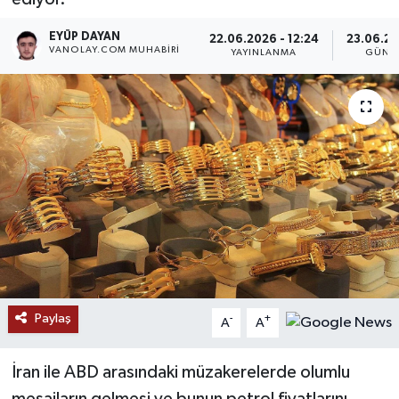
RESMİ İLANLAR
EYÜP DAYAN
22.06.2026 - 12:24
23.06.20
VANOLAY.COM MUHABIRI
YAYINLANMA
GÜNC
Paylaş
-
+
A
A
İran ile ABD arasındaki müzakerelerde olumlu