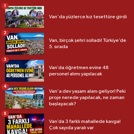
1
Van'da yüzlerce kız tesettüre girdi
2
Van, birçok şehri solladı! Türkiye’de
5. sırada
3
Van’da öğretmen evine 48
personel alımı yapılacak
4
Van'a dev yaşam alanı geliyor! Peki
proje nerede yapılacak, ne zaman
başlayacak?
5
Van’da 3 farklı mahallede kavga!
Çok sayıda yaralı var