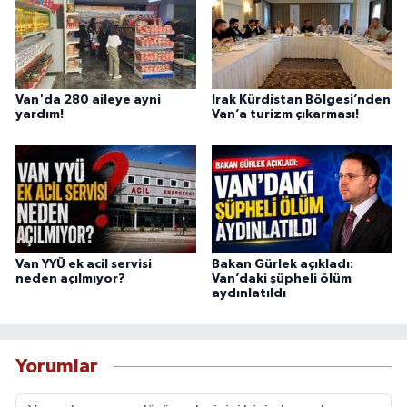
Van'da 280 aileye ayni
Irak Kürdistan Bölgesi’nden
yardım!
Van’a turizm çıkarması!
Van YYÜ ek acil servisi
Bakan Gürlek açıkladı:
neden açılmıyor?
Van’daki şüpheli ölüm
aydınlatıldı
Yorumlar