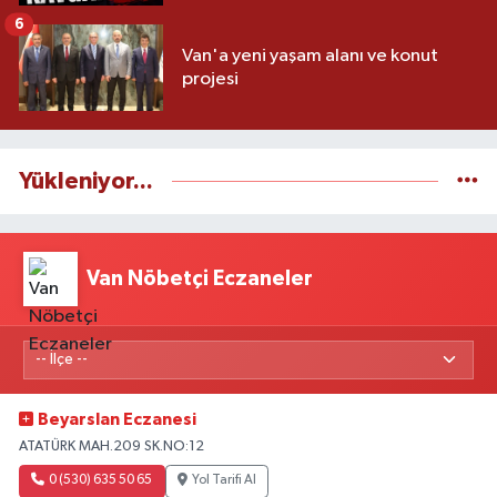
6
Van'a yeni yaşam alanı ve konut
projesi
Yükleniyor...
Van Nöbetçi Eczaneler
Beyarslan Eczanesi
ATATÜRK MAH.209 SK.NO:12
0 (530) 635 50 65
Yol Tarifi Al