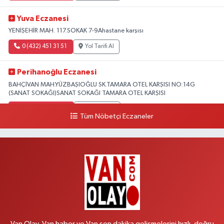
Yuva Eczanesi
YENİŞEHİR MAH. 117.SOKAK 7-9Ahastane karşısı
0 (432) 451 31 51
Yol Tarifi Al
Perihanoğlu Eczanesi
BAHÇİVAN MAH.YÜZBAŞIOĞLU SK.TAMARA OTEL KARŞISI NO:14G
(SANAT SOKAĞI)SANAT SOKAĞI TAMARA OTEL KARŞISI
0 (432) 216 24 25
Yol Tarifi Al
Tüm Nöbetçi Eczaneler
Aydın Eczanesi
Recep Tayyip Erdoğan Mah.Azerbaycan Cad.104 B
0 (538) 861 36 16
Yol Tarifi Al
Arjin Eczanesi
BEYAZIT MAH.ZEYLAN CADDESİ OKYANUS GİYİM YANI NO:1
0 (535) 014 85 70
Yol Tarifi Al
Van Olay, Van haber ve Van son dakika gelişmelerini hızlı, doğru