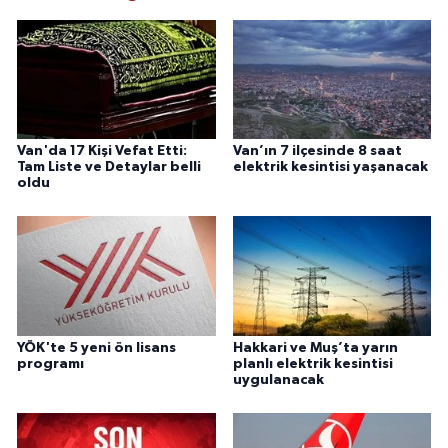
Van'da 17 Kişi Vefat Etti:
Van’ın 7 ilçesinde 8 saat
Tam Liste ve Detaylar belli
elektrik kesintisi yaşanacak
oldu
YÖK'te 5 yeni ön lisans
Hakkari ve Muş’ta yarın
programı
planlı elektrik kesintisi
uygulanacak