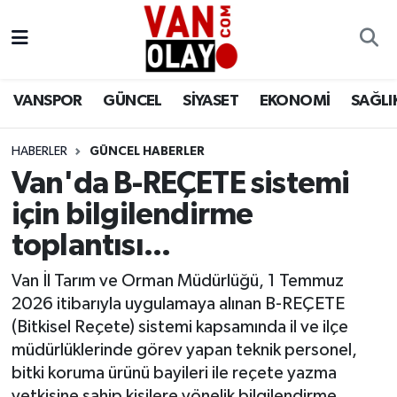
Vanspor
Van Nöbetçi Eczaneler
VANSPOR
GÜNCEL
SİYASET
EKONOMİ
SAĞLI
Güncel
Van Hava Durumu
HABERLER
GÜNCEL HABERLER
Siyaset
Van Namaz Vakitleri
Van'da B-REÇETE sistemi
Ekonomi
Van Trafik Yoğunluk Haritası
için bilgilendirme
toplantısı...
Sağlık
Süper Lig Puan Durumu ve Fikstür
Van İl Tarım ve Orman Müdürlüğü, 1 Temmuz
Eğitim
Tüm Manşetler
2026 itibarıyla uygulamaya alınan B-REÇETE
(Bitkisel Reçete) sistemi kapsamında il ve ilçe
Bilim & Teknoloji
Son Dakika Haberleri
müdürlüklerinde görev yapan teknik personel,
bitki koruma ürünü bayileri ile reçete yazma
Dünya
Haber Arşivi
yetkisine sahip kişilere yönelik bilgilendirme