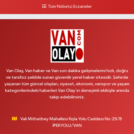
0 (505) 636 94 65
Yol Tarifi Al
Tüm Nöbetçi Eczaneler
Baran Eczanesi
Şehit Jandarma Binbaşı Cesur Mahallesi, Vali Münir Karaloğlu Caddesi
No:6 D Çaldıran Van
0 (538) 376 47 15
Yol Tarifi Al
Vitamin Eczanesi
Vanyolu Mahallesi, Kara Yusuf Bey Caddesi No:99 B Erciş Van
Van Olay, Van haber ve Van son dakika gelişmelerini hızlı, doğru
0 (432) 351 02 96
Yol Tarifi Al
ve tarafsız şekilde sunan güvenilir yerel haber sitesidir. Şehirde
yaşanan tüm güncel olayları, siyaset, ekonomi, vanspor ve yaşam
Koç Eczanesi
kategorilerindeki haberleri Van Olay’ın deneyimli ekibiyle anında
Cumhuriyet Mahallesi, Konak Sokak No:6 Gürpınar Van
takip edebilirsiniz.
0 (530) 442 24 65
Yol Tarifi Al
Vali Mithatbey Mahallesi Kışla Yolu Caddesi No:29/B
Engin Eczanesi
İPEKYOLU/VAN
Beyazıt Mahallesi, Zeylan Caddesi No:46 A Erciş Van