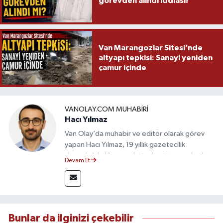
görevden alındı iddiası!
Van Marangozlar Sitesi’nde
altyapı tepkisi: Sanayi yeniden
çamur içinde
VANOLAY.COM MUHABIRI
Hacı Yılmaz
Van Olay’da muhabir ve editör olarak görev
yapan Hacı Yılmaz, 19 yıllık gazetecilik
deneyimiyle Van yerel gündemi başta olmak
Devam Et
üzere bölgesel ve ulusal gelişmeleri sahadan
takip etmektedir. Editoryal sürece katkı sunan
Yılmaz, tarafsızlık, doğruluk ve etik ilkeler
çerçevesinde ürettiği haberlerle kamuoyunu
güvenilir kaynaklara dayalı olarak
Bunlar da ilginizi çekebilir
bilgilendirmektedir.