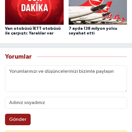
Van otobüsü İETT otobüsü
7 ayda 138 milyon yolcu
ile çarpıştı: Yaralılar var
seyahat etti
Yorumlar
Gönder