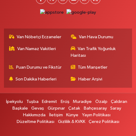
Ferhat Eczanesi
URARTU SOK. ESKİ İSTANBUL HASTANESİ KARŞISI NO:4 C
0 (555) 063 64 65
Yol Tarifi Al
Van Nöbetçi Eczaneler
Van Hava Durumu
Kardelen Eczanesi
Van Namaz Vakitleri
Van Trafik Yoğunluk
Akköprü mahallesi Beşyol mevkii sakatatçılar çarşısı altı şok market yanı
no:36
Haritası
0 (432) 215 54 51
Yol Tarifi Al
Puan Durumu ve Fikstür
Tüm Manşetler
Son Dakika Haberleri
Haber Arşivi
Gündüz Eczanesi
CUMHURİYET MAH. ATATÜRK CADDESİ NO:39 A
0 (432) 712 27 27
Yol Tarifi Al
İpekyolu
Tuşba
Edremit
Erciş
Muradiye
Özalp
Çaldıran
Başkale
Gevaş
Gürpınar
Çatak
Bahçesaray
Saray
Merve Eczanesi
Hakkımızda
İletişim
Künye
Yayın Politikası
ZEYLAN CAD.BEKO BAYİ KARŞISI NO:13 MERVE ECZANESİ:ZEYLAN
Düzeltme Politikası
Gizlilik & KVKK
Çerez Politikası
CADDESİ BEKO BAYİ KARŞISI 0432 354 48 79
0 (432) 354 48 79
Yol Tarifi Al