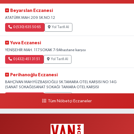
Beyarslan Eczanesi
ATATÜRK MAH.209 SK.NO:12
0 (530) 635 50 65
Yol Tarifi Al
Yuva Eczanesi
YENİŞEHİR MAH. 117.SOKAK 7-9Ahastane karşısı
0 (432) 451 31 51
Yol Tarifi Al
Perihanoğlu Eczanesi
BAHÇİVAN MAH.YÜZBAŞIOĞLU SK.TAMARA OTEL KARŞISI NO:14G
(SANAT SOKAĞI)SANAT SOKAĞI TAMARA OTEL KARŞISI
0 (432) 216 24 25
Yol Tarifi Al
Tüm Nöbetçi Eczaneler
Aydın Eczanesi
Recep Tayyip Erdoğan Mah.Azerbaycan Cad.104 B
0 (538) 861 36 16
Yol Tarifi Al