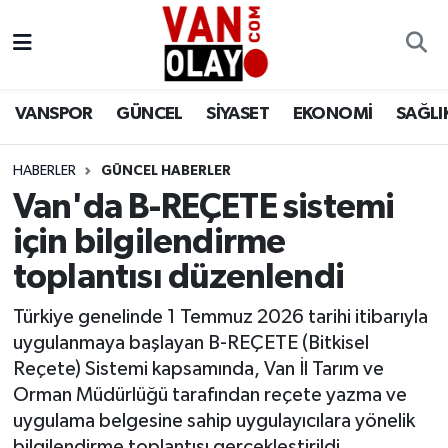
Vanspor
Van Nöbetçi Eczaneler
VANSPOR
GÜNCEL
SİYASET
EKONOMİ
SAĞLI
Güncel
Van Hava Durumu
HABERLER
GÜNCEL HABERLER
Siyaset
Van Namaz Vakitleri
Van'da B-REÇETE sistemi
Ekonomi
Van Trafik Yoğunluk Haritası
için bilgilendirme
toplantısı düzenlendi
Sağlık
Süper Lig Puan Durumu ve Fikstür
Türkiye genelinde 1 Temmuz 2026 tarihi itibarıyla
Eğitim
Tüm Manşetler
uygulanmaya başlayan B-REÇETE (Bitkisel
Reçete) Sistemi kapsamında, Van İl Tarım ve
Bilim & Teknoloji
Son Dakika Haberleri
Orman Müdürlüğü tarafından reçete yazma ve
uygulama belgesine sahip uygulayıcılara yönelik
Dünya
Haber Arşivi
bilgilendirme toplantısı gerçekleştirildi.