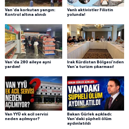
Van'da korkutan yangın:
Vanlı aktivistler Filistin
Kontrol altına alındı
yolunda!
Van'da 280 aileye ayni
Irak Kürdistan Bölgesi’nden
yardım!
Van’a turizm çıkarması!
Van YYÜ ek acil servisi
Bakan Gürlek açıkladı:
neden açılmıyor?
Van’daki şüpheli ölüm
aydınlatıldı