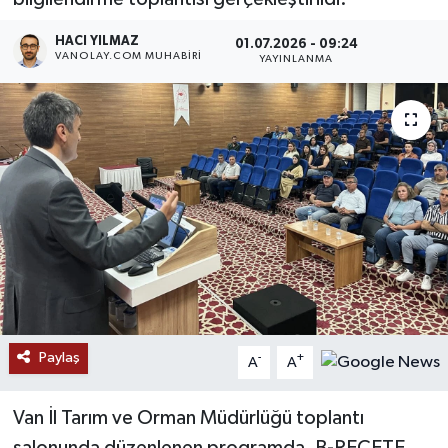
RESMİ İLANLAR
HACI YILMAZ
01.07.2026 - 09:24
VANOLAY.COM MUHABIRI
YAYINLANMA
Paylaş
-
+
A
A
Van İl Tarım ve Orman Müdürlüğü toplantı