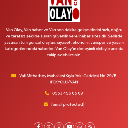
Arjin Eczanesi
BEYAZIT MAH.ZEYLAN CADDESİ OKYANUS GİYİM YANI NO:1
0 (535) 014 85 70
Yol Tarifi Al
Van Olay, Van haber ve Van son dakika gelişmelerini hızlı, doğru
ve tarafsız şekilde sunan güvenilir yerel haber sitesidir. Şehirde
Afşar Eczanesi
yaşanan tüm güncel olayları, siyaset, ekonomi, vanspor ve yaşam
Kazım Karabekir cad.Eski Araştırma Hastanesi karşısı (kent park karşısı )
kategorilerindeki haberleri Van Olay’ın deneyimli ekibiyle anında
Kaval iş merkezi No: 156 B
takip edebilirsiniz.
0 (432) 214 02 40
Yol Tarifi Al
Vali Mithatbey Mahallesi Kışla Yolu Caddesi No:29/B
Gürpınar Eczanesi
İPEKYOLU/VAN
Akpınar Mah. Milli Egemenlik Cad.No:7 A
0 (506) 065 26 65
Yol Tarifi Al
0553 496 65 69
[email protected]
Mahya Eczanesi
ZÜBEYDE HANIM CAD.ÖZEL LOKMAN HEKİM HASTANESİ KARŞISI 82 C
0 (432) 215 77 65
Yol Tarifi Al