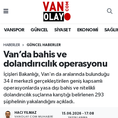
Vanspor
Van Nöbetçi Eczaneler
VANSPOR
GÜNCEL
SİYASET
EKONOMİ
SAĞLI
Güncel
Van Hava Durumu
HABERLER
GÜNCEL HABERLER
Siyaset
Van Namaz Vakitleri
Van’da bahis ve
Ekonomi
Van Trafik Yoğunluk Haritası
dolandırıcılık operasyonu
Sağlık
Süper Lig Puan Durumu ve Fikstür
İçişleri Bakanlığı, Van’ın da aralarında bulunduğu
34 il merkezli gerçekleştirilen geniş kapsamlı
Eğitim
Tüm Manşetler
operasyonlarda yasa dışı bahis ve nitelikli
dolandırıcılık suçlarına karıştığı belirlenen 293
Bilim & Teknoloji
Son Dakika Haberleri
şüphelinin yakalandığını açıkladı.
HACI YILMAZ
Dünya
Haber Arşivi
15.06.2026 - 17:08
VANOLAY.COM MUHABIRI
YAYINLANMA