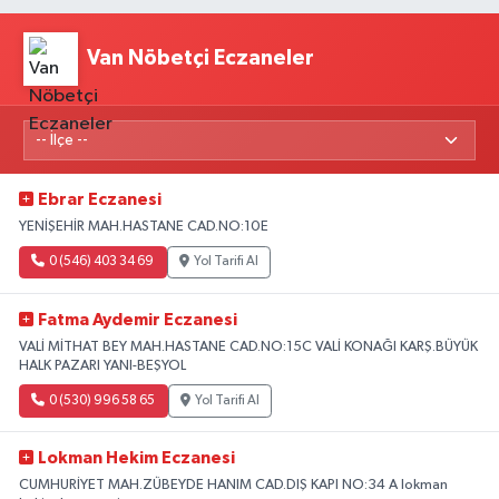
Van Nöbetçi Eczaneler
Ebrar Eczanesi
YENİŞEHİR MAH.HASTANE CAD.NO:10E
0 (546) 403 34 69
Yol Tarifi Al
Fatma Aydemir Eczanesi
VALİ MİTHAT BEY MAH.HASTANE CAD.NO:15C VALİ KONAĞI KARŞ.BÜYÜK
HALK PAZARI YANI-BEŞYOL
0 (530) 996 58 65
Yol Tarifi Al
Lokman Hekim Eczanesi
CUMHURİYET MAH.ZÜBEYDE HANIM CAD.DIŞ KAPI NO:34 A lokman