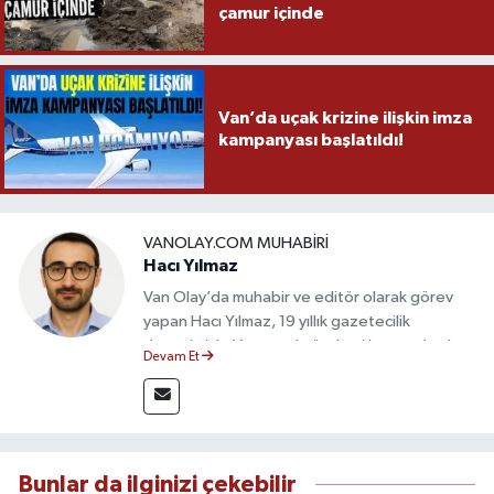
çamur içinde
Van’da uçak krizine ilişkin imza
kampanyası başlatıldı!
VANOLAY.COM MUHABIRI
Hacı Yılmaz
Van Olay’da muhabir ve editör olarak görev
yapan Hacı Yılmaz, 19 yıllık gazetecilik
deneyimiyle Van yerel gündemi başta olmak
Devam Et
üzere bölgesel ve ulusal gelişmeleri sahadan
takip etmektedir. Editoryal sürece katkı sunan
Yılmaz, tarafsızlık, doğruluk ve etik ilkeler
çerçevesinde ürettiği haberlerle kamuoyunu
güvenilir kaynaklara dayalı olarak
Bunlar da ilginizi çekebilir
bilgilendirmektedir.