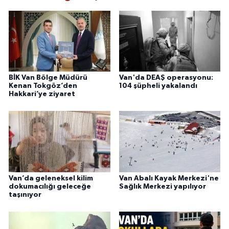
BİK Van Bölge Müdürü
Van'da DEAŞ operasyonu:
Kenan Tokgöz’den
104 şüpheli yakalandı
Hakkari’ye ziyaret
Van’da geleneksel kilim
Van Abalı Kayak Merkezi'ne
dokumacılığı geleceğe
Sağlık Merkezi yapılıyor
taşınıyor