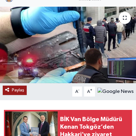
RESMİ İLANLAR
Paylaş
-
+
A
A
BİK Van Bölge Müdürü
Kenan Tokgöz’den
Hakkari’ye ziyaret