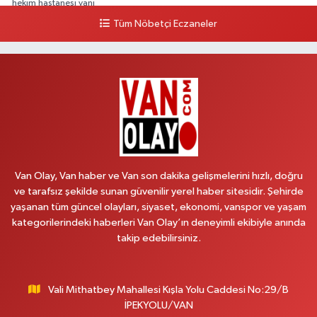
hekim hastanesi yanı
Tüm Nöbetçi Eczaneler
0 (432) 503 93 23
Yol Tarifi Al
Hekimoğlu Eczanesi
Vanyolu Caddesi Yeni Diş Hastanesi Yanı NO:102F
0 (541) 147 65 65
Yol Tarifi Al
Koç Eczanesi
CUMHURİYET MAH.KONAK SK.NO:6
Van Olay, Van haber ve Van son dakika gelişmelerini hızlı, doğru
0 (530) 442 24 65
Yol Tarifi Al
ve tarafsız şekilde sunan güvenilir yerel haber sitesidir. Şehirde
yaşanan tüm güncel olayları, siyaset, ekonomi, vanspor ve yaşam
Yiğit Eczanesi
kategorilerindeki haberleri Van Olay’ın deneyimli ekibiyle anında
HATUNİYE MAHALLESİ ASMİN SOKAK NO:3 A ÖZEL AKDAMAR
takip edebilirsiniz.
HASTANESİ KARŞISI
0 (432) 217 11 10
Yol Tarifi Al
Vali Mithatbey Mahallesi Kışla Yolu Caddesi No:29/B
Akdağ Eczanesi
İPEKYOLU/VAN