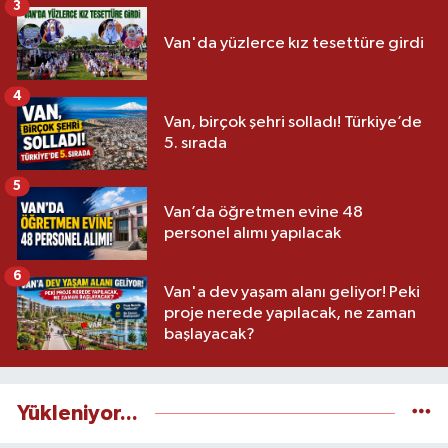
3
Van'da yüzlerce kız tesettüre girdi
4
Van, birçok şehri solladı! Türkiye’de
5. sırada
5
Van’da öğretmen evine 48
personel alımı yapılacak
6
Van'a dev yaşam alanı geliyor! Peki
proje nerede yapılacak, ne zaman
başlayacak?
Yükleniyor...