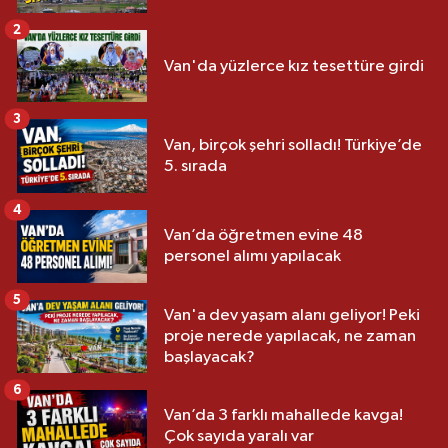
2
Van'da yüzlerce kız tesettüre girdi
3
Van, birçok şehri solladı! Türkiye’de
5. sırada
4
Van’da öğretmen evine 48
personel alımı yapılacak
5
Van'a dev yaşam alanı geliyor! Peki
proje nerede yapılacak, ne zaman
başlayacak?
6
Van’da 3 farklı mahallede kavga!
Çok sayıda yaralı var