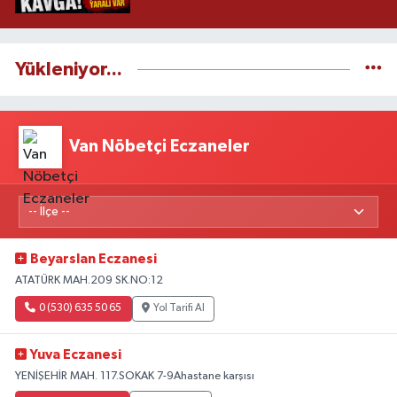
Yükleniyor...
Van Nöbetçi Eczaneler
Beyarslan Eczanesi
ATATÜRK MAH.209 SK.NO:12
0 (530) 635 50 65
Yol Tarifi Al
Yuva Eczanesi
YENİŞEHİR MAH. 117.SOKAK 7-9Ahastane karşısı