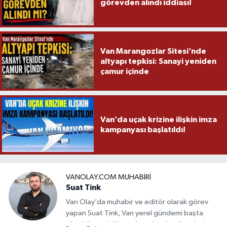
görevden alındı iddiası!
Van Marangozlar Sitesi’nde
altyapı tepkisi: Sanayi yeniden
çamur içinde
Van’da uçak krizine ilişkin imza
kampanyası başlatıldı!
VANOLAY.COM MUHABIRI
Suat Tink
Van Olay’da muhabir ve editör olarak görev
yapan Suat Tink, Van yerel gündemi başta
olmak üzere bölgesel ve ulusal gelişmeleri