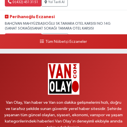
0 (432) 451 31 51
Yol Tarifi Al
Perihanoğlu Eczanesi
BAHÇİVAN MAH.YÜZBAŞIOĞLU SK.TAMARA OTEL KARŞISI NO:14G
(SANAT SOKAĞI)SANAT SOKAĞI TAMARA OTEL KARŞISI
0 (432) 216 24 25
Yol Tarifi Al
Tüm Nöbetçi Eczaneler
Aydın Eczanesi
Recep Tayyip Erdoğan Mah.Azerbaycan Cad.104 B
0 (538) 861 36 16
Yol Tarifi Al
Arjin Eczanesi
BEYAZIT MAH.ZEYLAN CADDESİ OKYANUS GİYİM YANI NO:1
0 (535) 014 85 70
Yol Tarifi Al
Van Olay, Van haber ve Van son dakika gelişmelerini hızlı, doğru
ve tarafsız şekilde sunan güvenilir yerel haber sitesidir. Şehirde
Afşar Eczanesi
yaşanan tüm güncel olayları, siyaset, ekonomi, vanspor ve yaşam
Kazım Karabekir cad.Eski Araştırma Hastanesi karşısı (kent park karşısı )
kategorilerindeki haberleri Van Olay’ın deneyimli ekibiyle anında
Kaval iş merkezi No: 156 B