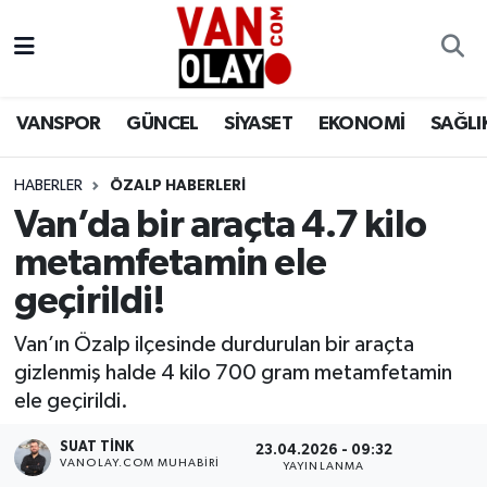
Vanspor
Van Nöbetçi Eczaneler
VANSPOR
GÜNCEL
SİYASET
EKONOMİ
SAĞLI
Güncel
Van Hava Durumu
HABERLER
ÖZALP HABERLERİ
Siyaset
Van Namaz Vakitleri
Van’da bir araçta 4.7 kilo
Ekonomi
Van Trafik Yoğunluk Haritası
metamfetamin ele
geçirildi!
Sağlık
Süper Lig Puan Durumu ve Fikstür
Van’ın Özalp ilçesinde durdurulan bir araçta
Eğitim
Tüm Manşetler
gizlenmiş halde 4 kilo 700 gram metamfetamin
ele geçirildi.
Bilim & Teknoloji
Son Dakika Haberleri
SUAT TINK
23.04.2026 - 09:32
VANOLAY.COM MUHABIRI
YAYINLANMA
Dünya
Haber Arşivi