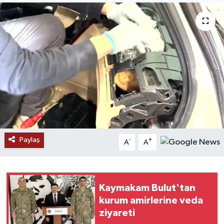
RESMİ İLANLAR
Paylaş
-
+
A
A
Kaymakam Bulut'tan
kurum amirlerine veda
ziyareti