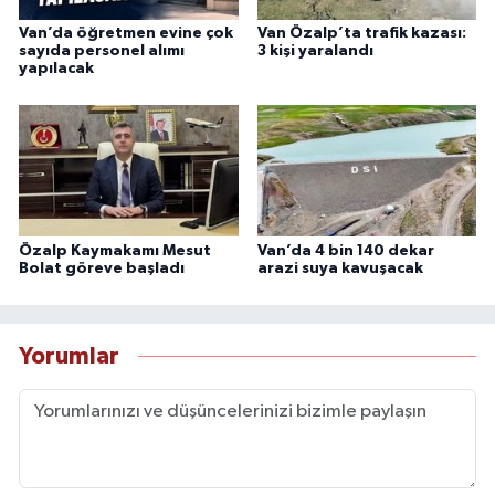
Van’da öğretmen evine çok
Van Özalp’ta trafik kazası:
sayıda personel alımı
3 kişi yaralandı
yapılacak
Özalp Kaymakamı Mesut
Van’da 4 bin 140 dekar
Bolat göreve başladı
arazi suya kavuşacak
Yorumlar