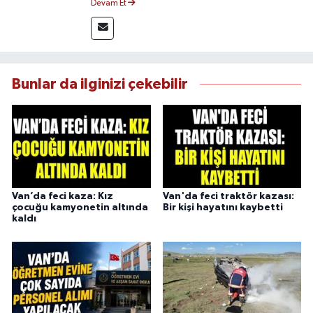
Devam Et
yakından takip etmektedir. İletişim Fakültesi
mezunu olan Tink, sahadan edindiği bilgilerle
doğruluk, tarafsızlık ve etik ilkeler
çerçevesinde güvenilir ve hızlı habercilik
anlayışını benimsemektedir.
Bunlar da ilginizi çekebilir
Van’da feci kaza: Kız
Van'da feci traktör kazası:
çocuğu kamyonetin altında
Bir kişi hayatını kaybetti
kaldı