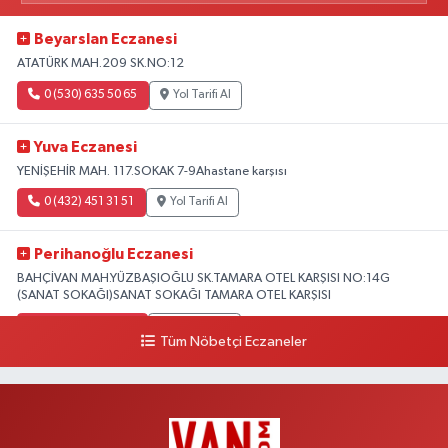
Beyarslan Eczanesi
ATATÜRK MAH.209 SK.NO:12
0 (530) 635 50 65
Yol Tarifi Al
Yuva Eczanesi
YENİŞEHİR MAH. 117.SOKAK 7-9Ahastane karşısı
0 (432) 451 31 51
Yol Tarifi Al
Perihanoğlu Eczanesi
BAHÇİVAN MAH.YÜZBAŞIOĞLU SK.TAMARA OTEL KARŞISI NO:14G
(SANAT SOKAĞI)SANAT SOKAĞI TAMARA OTEL KARŞISI
0 (432) 216 24 25
Yol Tarifi Al
Tüm Nöbetçi Eczaneler
Aydın Eczanesi
Recep Tayyip Erdoğan Mah.Azerbaycan Cad.104 B
0 (538) 861 36 16
Yol Tarifi Al