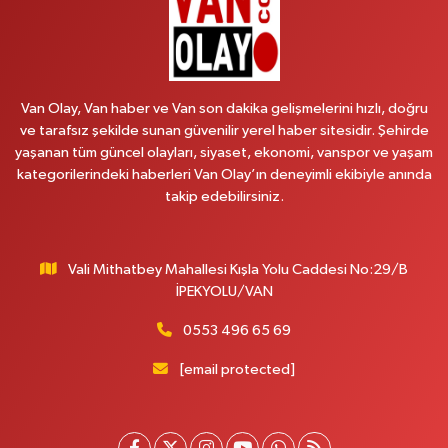
Arjin Eczanesi
BEYAZIT MAH.ZEYLAN CADDESİ OKYANUS GİYİM YANI NO:1
0 (535) 014 85 70
Yol Tarifi Al
Van Olay, Van haber ve Van son dakika gelişmelerini hızlı, doğru
ve tarafsız şekilde sunan güvenilir yerel haber sitesidir. Şehirde
Afşar Eczanesi
yaşanan tüm güncel olayları, siyaset, ekonomi, vanspor ve yaşam
Kazım Karabekir cad.Eski Araştırma Hastanesi karşısı (kent park karşısı )
kategorilerindeki haberleri Van Olay’ın deneyimli ekibiyle anında
Kaval iş merkezi No: 156 B
takip edebilirsiniz.
0 (432) 214 02 40
Yol Tarifi Al
Vali Mithatbey Mahallesi Kışla Yolu Caddesi No:29/B
Gürpınar Eczanesi
İPEKYOLU/VAN
Akpınar Mah. Milli Egemenlik Cad.No:7 A
0 (506) 065 26 65
Yol Tarifi Al
0553 496 65 69
[email protected]
Mahya Eczanesi
ZÜBEYDE HANIM CAD.ÖZEL LOKMAN HEKİM HASTANESİ KARŞISI 82 C
0 (432) 215 77 65
Yol Tarifi Al