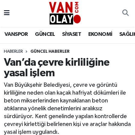
Vanspor
Van Nöbetçi Eczaneler
VANSPOR
GÜNCEL
SİYASET
EKONOMİ
SAĞLI
Güncel
Van Hava Durumu
HABERLER
GÜNCEL HABERLER
Siyaset
Van Namaz Vakitleri
Van’da çevre kirliliğine
Ekonomi
Van Trafik Yoğunluk Haritası
yasal işlem
Sağlık
Süper Lig Puan Durumu ve Fikstür
Van Büyükşehir Belediyesi, çevre ve görüntü
kirliliğine neden olan kaçak hafriyat dökümleri ile
Eğitim
Tüm Manşetler
beton mikserlerinden kaynaklanan beton
atıklarına yönelik denetimlerini aralıksız
Bilim & Teknoloji
Son Dakika Haberleri
sürdürüyor. Kent genelinde yapılan kontrollerde
çevreyi kirlettiği belirlenen kişi ve araçlar hakkında
Dünya
Haber Arşivi
yasal işlem uygulandı.