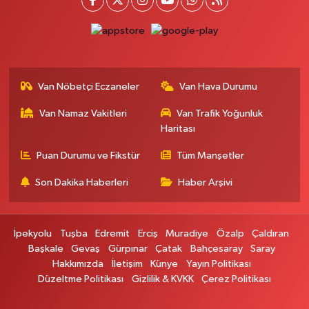
Ferhat Eczanesi
URARTU SOK. ESKİ İSTANBUL HASTANESİ KARŞISI NO:4 C
0 (555) 063 64 65
Yol Tarifi Al
Van Nöbetçi Eczaneler
Van Hava Durumu
Kardelen Eczanesi
Van Namaz Vakitleri
Van Trafik Yoğunluk
Akköprü mahallesi Beşyol mevkii sakatatçılar çarşısı altı şok market yanı
no:36
Haritası
0 (432) 215 54 51
Yol Tarifi Al
Puan Durumu ve Fikstür
Tüm Manşetler
Son Dakika Haberleri
Haber Arşivi
Gündüz Eczanesi
CUMHURİYET MAH. ATATÜRK CADDESİ NO:39 A
0 (432) 712 27 27
Yol Tarifi Al
İpekyolu
Tuşba
Edremit
Erciş
Muradiye
Özalp
Çaldıran
Başkale
Gevaş
Gürpınar
Çatak
Bahçesaray
Saray
Merve Eczanesi
Hakkımızda
İletişim
Künye
Yayın Politikası
ZEYLAN CAD.BEKO BAYİ KARŞISI NO:13 MERVE ECZANESİ:ZEYLAN
Düzeltme Politikası
Gizlilik & KVKK
Çerez Politikası
CADDESİ BEKO BAYİ KARŞISI 0432 354 48 79