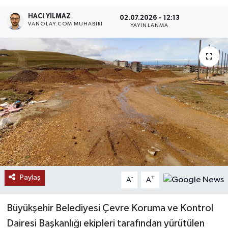
HACI YILMAZ
RESMİ İLANLAR
02.07.2026 - 12:13
VANOLAY.COM MUHABIRI
YAYINLANMA
Paylaş
-
+
A
A
Büyükşehir Belediyesi Çevre Koruma ve Kontrol
Dairesi Başkanlığı ekipleri tarafından yürütülen