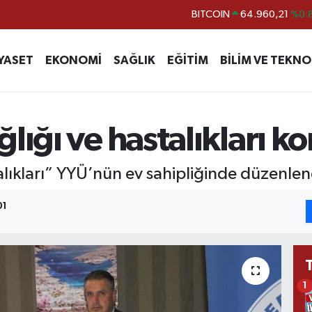
DOLAR
47,7436
%0.
EURO
55,2510
%0.
YASET
EKONOMİ
SAĞLIK
EĞİTİM
BİLİM VE TEKNO
STERLİN
64,4811
%0.
GRAM ALTIN
6660.55
%0.
BİST100
13.779
%-
lığı ve hastalıkları k
alıkları” YYÜ’nün ev sahipliğinde düzenle
01
1