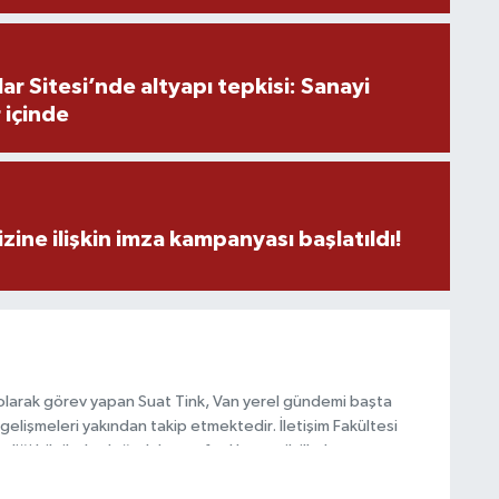
r Sitesi’nde altyapı tepkisi: Sanayi
 içinde
zine ilişkin imza kampanyası başlatıldı!
olarak görev yapan Suat Tink, Van yerel gündemi başta
gelişmeleri yakından takip etmektedir. İletişim Fakültesi
i bilgilerle doğruluk, tarafsızlık ve etik ilkeler
habercilik anlayışını benimsemektedir.