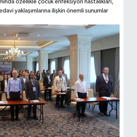
mında özellikle çocuk enfeksiyon hastalıkları,
H
edavi yaklaşımlarına ilişkin önemli sunumlar
A
S
K
S
N
O
A