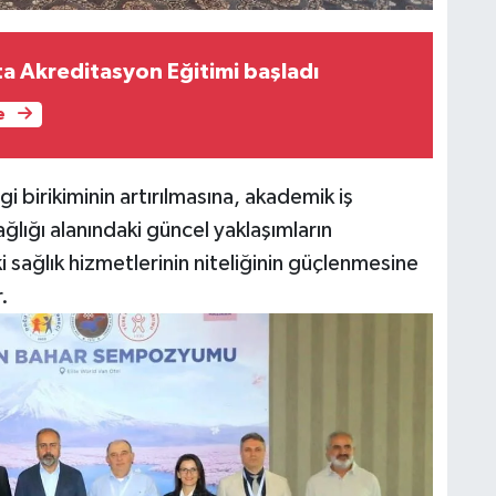
ta Akreditasyon Eğitimi başladı
K
e
Ş
i birikiminin artırılmasına, akademik iş
K
sağlığı alanındaki güncel yaklaşımların
 sağlık hizmetlerinin niteliğinin güçlenmesine
.
M
H