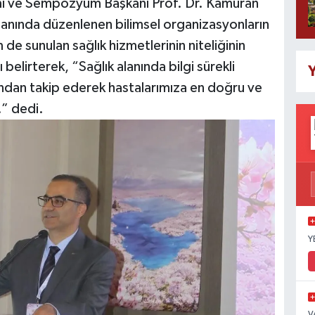
i ve Sempozyum Başkanı Prof. Dr. Kamuran
lanında düzenlenen bilimsel organizasyonların
de sunulan sağlık hizmetlerinin niteliğinin
 belirterek, “Sağlık alanında bilgi sürekli
Y
kından takip ederek hastalarımıza en doğru ve
” dedi.
Y
V