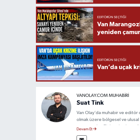
EDITÖRÜN SEÇTIĞI
Van Marangozla
yeniden çamur
EDITÖRÜN SEÇTIĞI
Van’da uçak kri
VANOLAY.COM MUHABIRI
Suat Tink
Van Olay’da muhabir ve editör 
olmak üzere bölgesel ve ulusal 
mezunu olan Tink, sahadan edindiğ
Devam Et
çerçevesinde güvenilir ve hızlı 