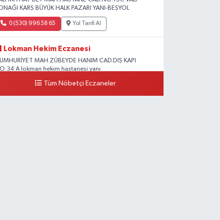
ONAĞI KARŞ.BÜYÜK HALK PAZARI YANI-BEŞYOL
0 (530) 996 58 65
Yol Tarifi Al
Lokman Hekim Eczanesi
UMHURİYET MAH.ZÜBEYDE HANIM CAD.DIŞ KAPI
O:34 A lokman hekim hastanesi yanı
Tüm Nöbetçi Eczaneler
0 (432) 503 93 23
Yol Tarifi Al
Hekimoğlu Eczanesi
anyolu Caddesi Yeni Diş Hastanesi Yanı NO:102F
0 (541) 147 65 65
Yol Tarifi Al
Koç Eczanesi
UMHURİYET MAH.KONAK SK.NO:6
0 (530) 442 24 65
Yol Tarifi Al
Yiğit Eczanesi