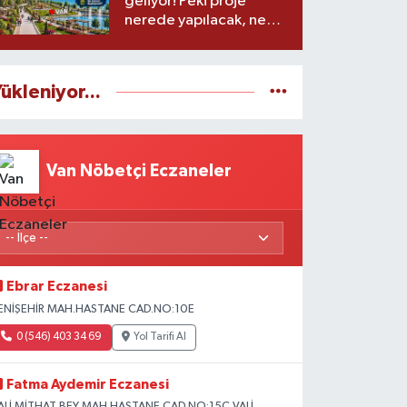
geliyor! Peki proje
nerede yapılacak, ne
zaman başlayacak?
ükleniyor...
Van Nöbetçi Eczaneler
Ebrar Eczanesi
ENİŞEHİR MAH.HASTANE CAD.NO:10E
0 (546) 403 34 69
Yol Tarifi Al
Fatma Aydemir Eczanesi
ALİ MİTHAT BEY MAH.HASTANE CAD.NO:15C VALİ