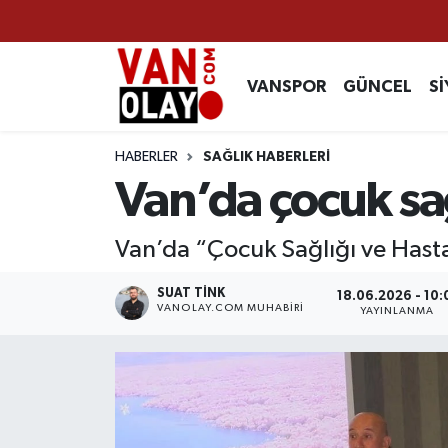
Vanspor
Van Nöbetçi Eczaneler
VANSPOR
GÜNCEL
Sİ
Güncel
Van Hava Durumu
HABERLER
SAĞLIK HABERLERİ
Siyaset
Van Namaz Vakitleri
Van’da çocuk sağ
Ekonomi
Van Trafik Yoğunluk Haritası
Van’da “Çocuk Sağlığı ve Hast
Sağlık
Süper Lig Puan Durumu ve Fikstür
SUAT TINK
18.06.2026 - 10:
VANOLAY.COM MUHABIRI
YAYINLANMA
Eğitim
Tüm Manşetler
Bilim & Teknoloji
Son Dakika Haberleri
Dünya
Haber Arşivi