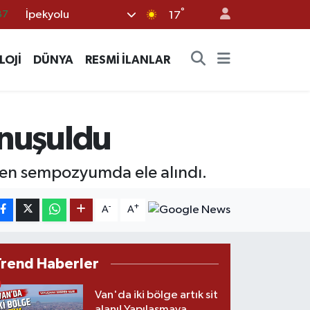
°
İpekyolu
17
18
32
LOJİ
DÜNYA
RESMİ İLANLAR
38
03
14
onuşuldu
nen sempozyumda ele alındı.
-
+
A
A
Trend Haberler
Van'da iki bölge artık sit
alanı! Yapılaşmaya