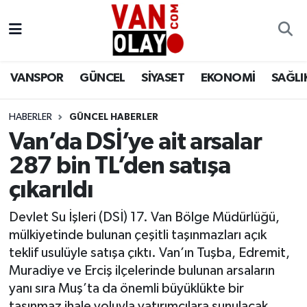
Vanspor
Van Nöbetçi Eczaneler
VANSPOR
GÜNCEL
SİYASET
EKONOMİ
SAĞLI
Güncel
Van Hava Durumu
HABERLER
GÜNCEL HABERLER
Siyaset
Van Namaz Vakitleri
Van’da DSİ’ye ait arsalar
Ekonomi
Van Trafik Yoğunluk Haritası
287 bin TL’den satışa
çıkarıldı
Sağlık
Süper Lig Puan Durumu ve Fikstür
Devlet Su İşleri (DSİ) 17. Van Bölge Müdürlüğü,
Eğitim
Tüm Manşetler
mülkiyetinde bulunan çeşitli taşınmazları açık
teklif usulüyle satışa çıktı. Van’ın Tuşba, Edremit,
Bilim & Teknoloji
Son Dakika Haberleri
Muradiye ve Erciş ilçelerinde bulunan arsaların
yanı sıra Muş’ta da önemli büyüklükte bir
Dünya
Haber Arşivi
taşınmaz ihale yoluyla yatırımcılara sunulacak.