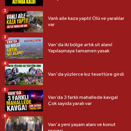
2
Vanlı aile kaza yaptı! Ölü ve yaralılar
var
3
Van'da iki bölge artık sit alanı!
Yapılaşmaya tamamen yasak
4
Van'da yüzlerce kız tesettüre girdi
5
Van’da 3 farklı mahallede kavga!
Çok sayıda yaralı var
6
Van'a yeni yaşam alanı ve konut
projesi