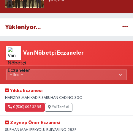
Yükleniyor...
Van Nöbetçi Eczaneler
Yıldız Eczanesi
HAFIZİYE MAH.KADİR SARUHAN CAD.NO:30C
0 (530) 093 32 95
Yol Tarifi Al
Zeynep Öner Eczanesi
SÜPHAN MAH.İPEKYOLU BULVARI NO:283F