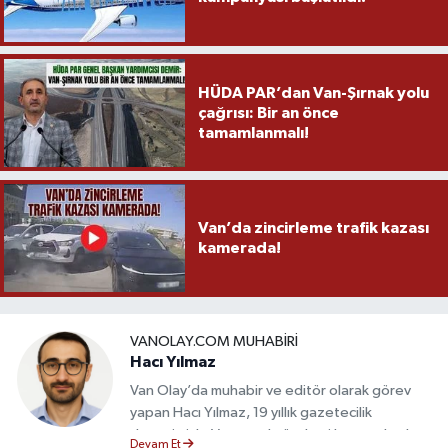
HÜDA PAR’dan Van-Şırnak yolu
çağrısı: Bir an önce
tamamlanmalı!
Van’da zincirleme trafik kazası
kamerada!
VANOLAY.COM MUHABIRI
Hacı Yılmaz
Van Olay’da muhabir ve editör olarak görev
yapan Hacı Yılmaz, 19 yıllık gazetecilik
deneyimiyle Van yerel gündemi başta olmak
Devam Et