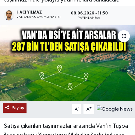
RESMİ İLANLAR
HACI YILMAZ
08.06.2026 - 11:50
VANOLAY.COM MUHABIRI
YAYINLANMA
Paylaş
-
+
A
A
Satışa çıkarılan taşınmazlar arasında Van’ın Tuşba