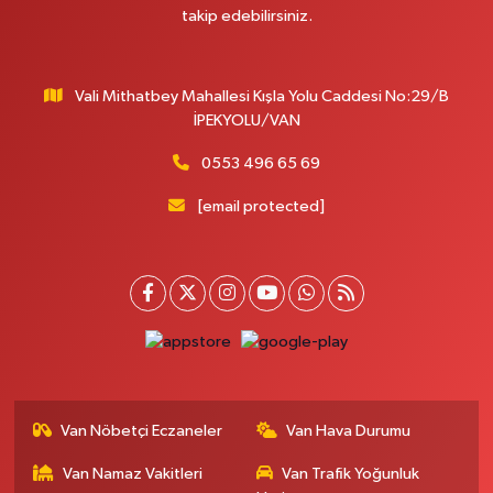
MERAŞEL FEVZİ ÇAKMAK CAD. KÜLTÜR SARAYI KIZILAY KAN MERKEZİ
takip edebilirsiniz.
KARŞISI DIŞ KAPI NO:25B
0 (432) 212 66 67
Yol Tarifi Al
Vali Mithatbey Mahallesi Kışla Yolu Caddesi No:29/B
Yenı Derman Eczanesi
İPEKYOLU/VAN
Hatuniye Mah. Özel Akdamar Hastanesi Karşısı Güven Evleri A.Blok No:7
Akdamar Hastanesi Acil yanı. İpekyolu. Hatuniye mahallesi terzioğlu, Eski
0553 496 65 69
ikinisan kedili kavşağı, 65100 Ipekyolu Van
[email protected]
0 (432) 216 14 84
Yol Tarifi Al
Hayat Eczanesi
Kışla Mah.Çınarlı Cad.1038 Sk.No:93 3-4
0 (432) 354 37 36
Yol Tarifi Al
Erdoğan Eczanesi
SEREFIYE MAHALLE URARTU SOKAK ESKİ İSTANBUL HAST. KRŞ. NO:6 B
Van Nöbetçi Eczaneler
Van Hava Durumu
0 (432) 215 82 65
Yol Tarifi Al
Van Namaz Vakitleri
Van Trafik Yoğunluk