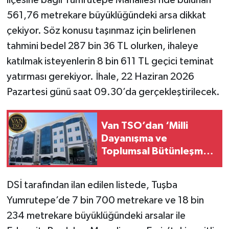
ilçesine bağlı Yumrutepe Mahallesi’nde bulunan
561,76 metrekare büyüklüğündeki arsa dikkat
çekiyor. Söz konusu taşınmaz için belirlenen
tahmini bedel 287 bin 36 TL olurken, ihaleye
katılmak isteyenlerin 8 bin 611 TL geçici teminat
yatırması gerekiyor. İhale, 22 Haziran 2026
Pazartesi günü saat 09.30’da gerçekleştirilecek.
Van TSO’dan ‘Milli
Dayanışma ve
Toplumsal Bütünleşme’
kanun teklifine destek
DSİ tarafından ilan edilen listede, Tuşba
Yumrutepe’de 7 bin 700 metrekare ve 18 bin
234 metrekare büyüklüğündeki arsalar ile