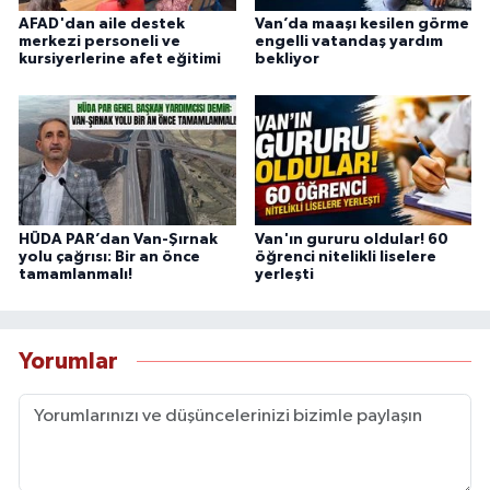
AFAD'dan aile destek
Van’da maaşı kesilen görme
merkezi personeli ve
engelli vatandaş yardım
kursiyerlerine afet eğitimi
bekliyor
HÜDA PAR’dan Van-Şırnak
Van'ın gururu oldular! 60
yolu çağrısı: Bir an önce
öğrenci nitelikli liselere
tamamlanmalı!
yerleşti
Yorumlar