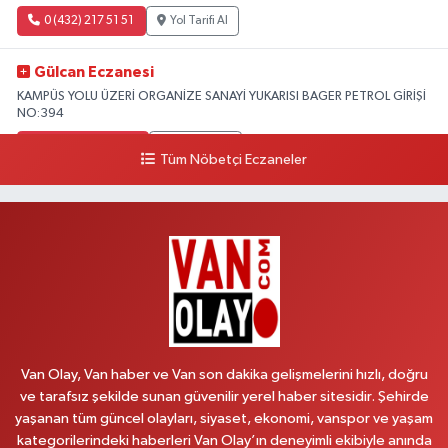
0 (432) 217 51 51
Yol Tarifi Al
Gülcan Eczanesi
KAMPÜS YOLU ÜZERİ ORGANİZE SANAYİ YUKARISI BAGER PETROL GİRİŞİ
NO:394
0 (533) 348 25 87
Yol Tarifi Al
Tüm Nöbetçi Eczaneler
Lütfiye Hanım Eczanesi
BAHÇİVAN MAH.15 TEMMUZ ŞEHİTLERİ CAD.NO:36B ÖZEL LOKMAN
HEKİM HASTANESİ ACİL KARŞISI
0 (501) 048 96 88
Yol Tarifi Al
Emek Eczanesi
MAHMUDİYE MAH.ATATÜRK CAD.NO:17B
Van Olay, Van haber ve Van son dakika gelişmelerini hızlı, doğru
0 (531) 621 69 65
Yol Tarifi Al
ve tarafsız şekilde sunan güvenilir yerel haber sitesidir. Şehirde
yaşanan tüm güncel olayları, siyaset, ekonomi, vanspor ve yaşam
Onay Eczanesi
kategorilerindeki haberleri Van Olay’ın deneyimli ekibiyle anında