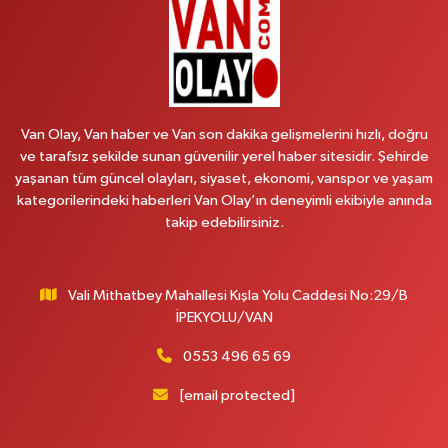
0 (552) 876 65 00
Yol Tarifi Al
Peker Eczanesi
ÖZEL AKDAMAR HASTANESİ KARŞISI HATUNİYE MAH.ASMİN SK.NO:11
0 (535) 230 06 50
Yol Tarifi Al
Van Olay, Van haber ve Van son dakika gelişmelerini hızlı, doğru
ve tarafsız şekilde sunan güvenilir yerel haber sitesidir. Şehirde
Çağatay Eczanesi
yaşanan tüm güncel olayları, siyaset, ekonomi, vanspor ve yaşam
MAHMUDİYE MAH.VAN-SARAY YOLU 113 D
kategorilerindeki haberleri Van Olay’ın deneyimli ekibiyle anında
takip edebilirsiniz.
0 (432) 712 22 42
Yol Tarifi Al
Yuva Eczanesi
Vali Mithatbey Mahallesi Kışla Yolu Caddesi No:29/B
YENİŞEHİR MAH. 117.SOKAK 7-9Ahastane karşısı
İPEKYOLU/VAN
0 (432) 451 31 51
Yol Tarifi Al
0553 496 65 69
Yağmur Karaman Eczanesi
[email protected]
SÜPHAN MAH. 12000 SOKAK NO:14 A 8 NOLU SAĞLIK OCAĞI KARŞISI
0 (552) 862 74 84
Yol Tarifi Al