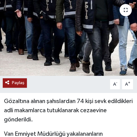
RESMİ İLANLAR
Paylaş
-
+
A
A
Gözaltına alınan şahıslardan 74 kişi sevk edildikleri
adli makamlarca tutuklanarak cezaevine
gönderildi.
Van Emniyet Müdürlüğü yakalananların