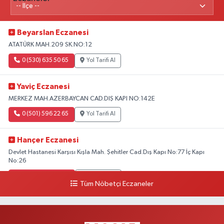
Beyarslan Eczanesi
ATATÜRK MAH.209 SK.NO:12
0 (530) 635 50 65
Yol Tarifi Al
Yaviç Eczanesi
MERKEZ MAH.AZERBAYCAN CAD.DIŞ KAPI NO:142E
0 (501) 596 22 65
Yol Tarifi Al
Hançer Eczanesi
Devlet Hastanesi Karşısı Kışla Mah. Şehitler Cad.Dış Kapı No:77 İç Kapı
No:26
0 (543) 204 39 32
Yol Tarifi Al
Tüm Nöbetçi Eczaneler
Hilal Eczanesi
İSTASYON MAH.MEHMETPAŞA CAD.NO:44 1