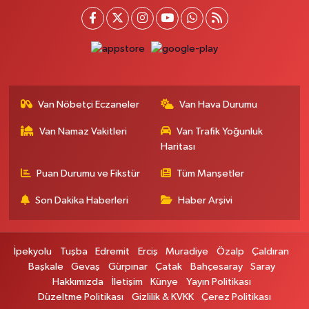
Nefes Eczanesi
MAREŞAL FEVZİ ÇAKMAK CADDESİ EZBERCİLER İŞ MERKEZİ B BLOK
NO:4B
0 (432) 215 73 71
Yol Tarifi Al
Van Nöbetçi Eczaneler
Van Hava Durumu
Gürpınar Eczanesi
Van Namaz Vakitleri
Van Trafik Yoğunluk
Akpınar Mah. Milli Egemenlik Cad.No:7 A
Haritası
0 (506) 065 26 65
Yol Tarifi Al
Puan Durumu ve Fikstür
Tüm Manşetler
Ipekyolu Eczanesi
Son Dakika Haberleri
Haber Arşivi
Cumhuriyet Mah. Zübeyde Hanım Caddesi Lokman Hekim Hastanesi
Karşısı No:33A
0 (432) 217 81 91
Yol Tarifi Al
İpekyolu
Tuşba
Edremit
Erciş
Muradiye
Özalp
Çaldıran
Başkale
Gevaş
Gürpınar
Çatak
Bahçesaray
Saray
Kaplan Eczanesi
Hakkımızda
İletişim
Künye
Yayın Politikası
Urartu sok. Eski İstanbul Hastanesi Karşısı No:4 E
Düzeltme Politikası
Gizlilik & KVKK
Çerez Politikası