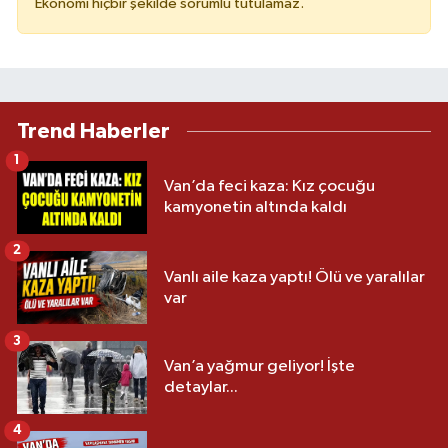
Ekonomi hiçbir şekilde sorumlu tutulamaz.
Trend Haberler
1
Van’da feci kaza: Kız çocuğu
kamyonetin altında kaldı
2
Vanlı aile kaza yaptı! Ölü ve yaralılar
var
3
Van’a yağmur geliyor! İşte
detaylar...
4