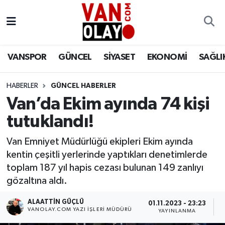
Vanspor
Van Nöbetçi Eczaneler
VANSPOR
GÜNCEL
SİYASET
EKONOMİ
SAĞLI
Güncel
Van Hava Durumu
HABERLER
GÜNCEL HABERLER
Siyaset
Van Namaz Vakitleri
Van’da Ekim ayında 74 kişi
Ekonomi
Van Trafik Yoğunluk Haritası
tutuklandı!
Sağlık
Süper Lig Puan Durumu ve Fikstür
Van Emniyet Müdürlüğü ekipleri Ekim ayında
kentin çeşitli yerlerinde yaptıkları denetimlerde
Eğitim
Tüm Manşetler
toplam 187 yıl hapis cezası bulunan 149 zanlıyı
gözaltına aldı.
Bilim & Teknoloji
Son Dakika Haberleri
ALAATTIN GÜÇLÜ
01.11.2023 - 23:23
0
VANOLAY.COM YAZI İŞLERI MÜDÜRÜ
YAYINLANMA
Dünya
Haber Arşivi