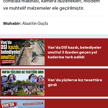
tombala makinası, kamera düzenekleri, modem
ve muhtelif malzemeler ele geçirilmiştir.
Muhabir:
Alaattin Güçlü
Van’da DSİ kazdı, belediyeler
unuttu! 3 ilçeden geçen yol
kaderine terk edildi
Van'da yüzlerce kız tesettüre
girdi