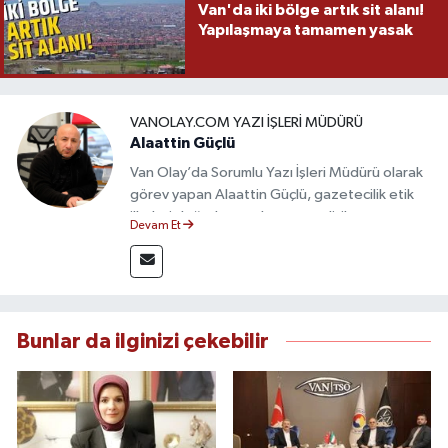
Van'da iki bölge artık sit alanı!
Yapılaşmaya tamamen yasak
VANOLAY.COM YAZI İŞLERI MÜDÜRÜ
Alaattin Güçlü
Van Olay’da Sorumlu Yazı İşleri Müdürü olarak
görev yapan Alaattin Güçlü, gazetecilik etik
ilkeleri doğrultusunda yayın politikasının
Devam Et
oluşturulması ve editoryal sürecin
yönetiminden sorumludur. Yerel ve ulusal
gündemi yakından takip eden Güçlü, tarafsız,
güvenilir ve nitelikli haberlerin okuyuculara
doğru ve hızlı şekilde ulaştırılmasına öncülük
Bunlar da ilginizi çekebilir
etmektedir.