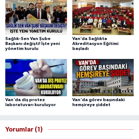
Sağlık-Sen Van Şube
Van’da Sağlıkta
Başkanı değişti! İşte yeni
Akreditasyon Eğitimi
yönetim kurulu
başladı
Van'da diş protez
Van'da görev başındaki
laboratuvarı kuruluyor
hemşireye şiddet
Yorumlar (1)