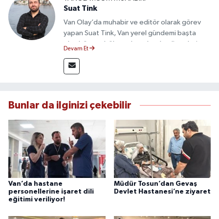
Suat Tink
Van Olay’da muhabir ve editör olarak görev
yapan Suat Tink, Van yerel gündemi başta
olmak üzere bölgesel ve ulusal gelişmeleri
Devam Et
yakından takip etmektedir. İletişim Fakültesi
mezunu olan Tink, sahadan edindiği bilgilerle
doğruluk, tarafsızlık ve etik ilkeler
çerçevesinde güvenilir ve hızlı habercilik
anlayışını benimsemektedir.
Bunlar da ilginizi çekebilir
Van’da hastane
Müdür Tosun’dan Gevaş
personellerine işaret dili
Devlet Hastanesi’ne ziyaret
eğitimi veriliyor!