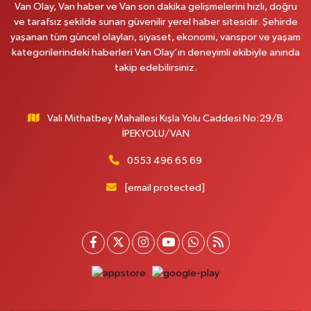
Van Olay, Van haber ve Van son dakika gelişmelerini hızlı, doğru
0 (531) 621 69 65
Yol Tarifi Al
ve tarafsız şekilde sunan güvenilir yerel haber sitesidir. Şehirde
yaşanan tüm güncel olayları, siyaset, ekonomi, vanspor ve yaşam
Onay Eczanesi
kategorilerindeki haberleri Van Olay’ın deneyimli ekibiyle anında
MERAŞEL FEVZİ ÇAKMAK CAD. KÜLTÜR SARAYI KIZILAY KAN MERKEZİ
takip edebilirsiniz.
KARŞISI DIŞ KAPI NO:25B
0 (432) 212 66 67
Yol Tarifi Al
Vali Mithatbey Mahallesi Kışla Yolu Caddesi No:29/B
Yenı Derman Eczanesi
İPEKYOLU/VAN
Hatuniye Mah. Özel Akdamar Hastanesi Karşısı Güven Evleri A.Blok No:7
Akdamar Hastanesi Acil yanı. İpekyolu. Hatuniye mahallesi terzioğlu, Eski
0553 496 65 69
ikinisan kedili kavşağı, 65100 Ipekyolu Van
[email protected]
0 (432) 216 14 84
Yol Tarifi Al
Hayat Eczanesi
Kışla Mah.Çınarlı Cad.1038 Sk.No:93 3-4
0 (432) 354 37 36
Yol Tarifi Al
Erdoğan Eczanesi