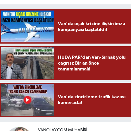
Van’da uçak krizine ilişkin imza
kampanyası başlatıldı!
HÜDA PAR’dan Van-Şırnak yolu
çağrısı: Bir an önce
tamamlanmalı!
Van’da zincirleme trafik kazası
kamerada!
VANOLAY.COM MUHABIRI