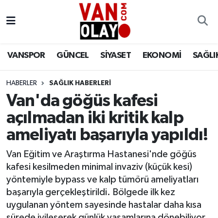
Vanspor
Van Nöbetçi Eczaneler
VANSPOR
GÜNCEL
SİYASET
EKONOMİ
SAĞLI
Güncel
Van Hava Durumu
HABERLER
SAĞLIK HABERLERİ
Siyaset
Van Namaz Vakitleri
Van'da göğüs kafesi
Ekonomi
Van Trafik Yoğunluk Haritası
açılmadan iki kritik kalp
ameliyatı başarıyla yapıldı!
Sağlık
Süper Lig Puan Durumu ve Fikstür
Van Eğitim ve Araştırma Hastanesi'nde göğüs
Eğitim
Tüm Manşetler
kafesi kesilmeden minimal invaziv (küçük kesi)
yöntemiyle bypass ve kalp tümörü ameliyatları
Bilim & Teknoloji
Son Dakika Haberleri
başarıyla gerçekleştirildi. Bölgede ilk kez
uygulanan yöntem sayesinde hastalar daha kısa
Dünya
Haber Arşivi
sürede iyileşerek günlük yaşamlarına dönebiliyor.