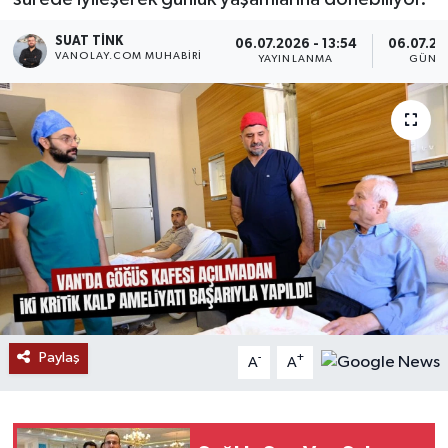
RESMİ İLANLAR
SUAT TINK
06.07.2026 - 13:54
06.07.20
VANOLAY.COM MUHABIRI
YAYINLANMA
GÜNC
Paylaş
-
+
A
A