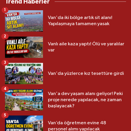
Trend Haberler
1
Van'da iki bölge artık sit alanı!
Yapılaşmaya tamamen yasak
2
Vanlı aile kaza yaptı! Ölü ve yaralılar
var
3
Van'da yüzlerce kız tesettüre girdi
4
Van'a dev yaşam alanı geliyor! Peki
proje nerede yapılacak, ne zaman
başlayacak?
5
Van’da öğretmen evine 48
personel alımı yapılacak