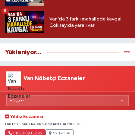
6
Van’da 3 farklı mahallede kavga!
Çok sayıda yaralı var
Yükleniyor...
Van Nöbetçi Eczaneler
Yıldız Eczanesi
HAFIZİYE MAH.KADİR SARUHAN CAD.NO:30C
0 (530) 093 32 95
Yol Tarifi Al