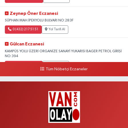
Zeynep Öner Eczanesi
SÜPHAN MAH.İPEKYOLU BULVARI NO:283F
0 (432) 217 51 51
Yol Tarifi Al
Gülcan Eczanesi
KAMPÜS YOLU ÜZERİ ORGANİZE SANAYİ YUKARISI BAGER PETROL GİRİŞİ
NO:394
0 (533) 348 25 87
Yol Tarifi Al
Tüm Nöbetçi Eczaneler
Lütfiye Hanım Eczanesi
BAHÇİVAN MAH.15 TEMMUZ ŞEHİTLERİ CAD.NO:36B ÖZEL LOKMAN
HEKİM HASTANESİ ACİL KARŞISI
0 (501) 048 96 88
Yol Tarifi Al
Emek Eczanesi
MAHMUDİYE MAH.ATATÜRK CAD.NO:17B