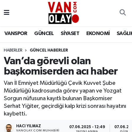
Vanspor
Van Nöbetçi Eczaneler
VANSPOR
GÜNCEL
SİYASET
EKONOMİ
SAĞLI
Güncel
Van Hava Durumu
HABERLER
GÜNCEL HABERLER
Siyaset
Van Namaz Vakitleri
Van’da görevli olan
Ekonomi
Van Trafik Yoğunluk Haritası
başkomiserden acı haber
Sağlık
Süper Lig Puan Durumu ve Fikstür
Van İl Emniyet Müdürlüğü Çevik Kuvvet Şube
Müdürlüğü kadrosunda görev yapan ve Yozgat
Eğitim
Tüm Manşetler
Sorgun nüfusuna kayıtlı bulunan Başkomiser
Serhat Yiğiter, geçirdiği kalp krizi sonrası hayatını
Bilim & Teknoloji
Son Dakika Haberleri
kaybetti.
HACI YILMAZ
Dünya
Haber Arşivi
07.06.2025 - 12:49
07.06.202
VANOLAY.COM MUHABIRI
YAYINLANMA
GÜNCE