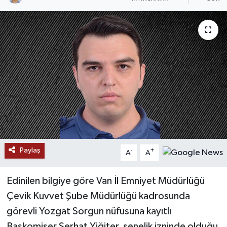
RESMİ İLANLAR
Paylaş
-
+
A
A
Edinilen bilgiye göre Van İl Emniyet Müdürlüğü
Çevik Kuvvet Şube Müdürlüğü kadrosunda
görevli Yozgat Sorgun nüfusuna kayıtlı
Başkomiser Serhat Yiğiter, senelik izninde olduğu