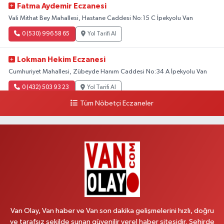
Fatma Aydemir Eczanesi
Vali Mithat Bey Mahallesi, Hastane Caddesi No:15 C İpekyolu Van
0 (530) 996 58 65
Yol Tarifi Al
Lokman Hekim Eczanesi
Cumhuriyet Mahallesi, Zübeyde Hanım Caddesi No:34 A İpekyolu Van
0 (432) 503 93 23
Yol Tarifi Al
Tüm Nöbetçi Eczaneler
Hekimoğlu Eczanesi
Vanyolu Mahallesi, Kara Yusuf Bey Bulvarı No:102 F Erciş Van
0 (541) 147 65 65
Yol Tarifi Al
Koç Eczanesi
Cumhuriyet Mahallesi, Konak Sokak No:6 Gürpınar Van
0 (530) 442 24 65
Yol Tarifi Al
Van Olay, Van haber ve Van son dakika gelişmelerini hızlı, doğru
Yiğit Eczanesi
ve tarafsız şekilde sunan güvenilir yerel haber sitesidir. Şehirde