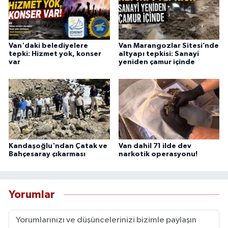
Van'daki belediyelere
Van Marangozlar Sitesi’nde
tepki: Hizmet yok, konser
altyapı tepkisi: Sanayi
var
yeniden çamur içinde
Kandaşoğlu'ndan Çatak ve
Van dahil 71 ilde dev
Bahçesaray çıkarması
narkotik operasyonu!
Yorumlar