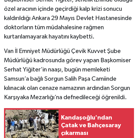
özel aracının içinde geçirdiği kalp krizi sonucu
kaldırıldığı Ankara 29 Mayıs Devlet Hastanesinde
doktorların tüm müdahalesine rağmen
kurtarılamayarak hayatını kaybetti.
Van İl Emniyet Müdürlüğü Çevik Kuvvet Şube
Müdürlüğü kadrosunda görev yapan Başkomiser
Serhat Yiğiter’in naaşı, bugün memleketi
Samsun’a bağlı Sorgun Salih Paşa Camiinde
kılınacak olan cenaze namazının ardından Sorgun
Karşıyaka Mezarlığı’na defnedileceği öğrenildi.
Kandaşoğlu'ndan
Çatak ve Bahçesaray
çıkarması