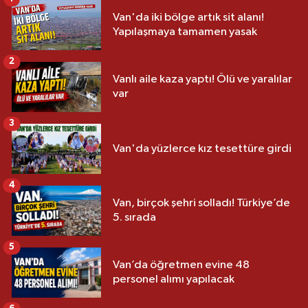
Van'da iki bölge artık sit alanı!
Yapılaşmaya tamamen yasak
2
Vanlı aile kaza yaptı! Ölü ve yaralılar
var
3
Van'da yüzlerce kız tesettüre girdi
4
Van, birçok şehri solladı! Türkiye’de
5. sırada
5
Van’da öğretmen evine 48
personel alımı yapılacak