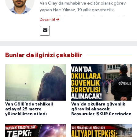
Van Olay’da muhabir ve editör olarak görev
yapan Hacı Yılmaz, 19 yıllık gazetecilik
deneyimiyle Van yerel gündemi başta olmak
Devam Et
üzere bölgesel ve ulusal gelişmeleri sahadan
takip etmektedir. Editoryal sürece katkı sunan
Yılmaz, tarafsızlık, doğruluk ve etik ilkeler
çerçevesinde ürettiği haberlerle kamuoyunu
güvenilir kaynaklara dayalı olarak
Bunlar da ilginizi çekebilir
bilgilendirmektedir.
Van Gölü’nde tehlikeli
Van'da okullara güvenlik
atlayış! 25 metre
görevlisi alınacak:
yükseklikten atladı
Başvurular İŞKUR üzerinden