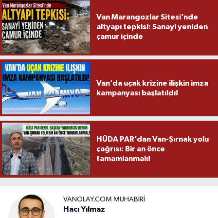
Van Marangozlar Sitesi’nde
altyapı tepkisi: Sanayi yeniden
çamur içinde
Van’da uçak krizine ilişkin imza
kampanyası başlatıldı!
HÜDA PAR’dan Van-Şırnak yolu
çağrısı: Bir an önce
tamamlanmalı!
VANOLAY.COM MUHABIRI
Hacı Yılmaz