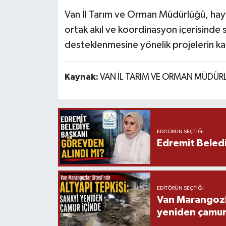
Van İl Tarım ve Orman Müdürlüğü, hayva
ortak akıl ve koordinasyon içerisinde s
desteklenmesine yönelik projelerin kar
Kaynak:
VAN İL TARIM VE ORMAN MÜDÜ
EDITÖRÜN SEÇTIĞI
Edremit Beledi
EDITÖRÜN SEÇTIĞI
Van Marangozla
yeniden çamur