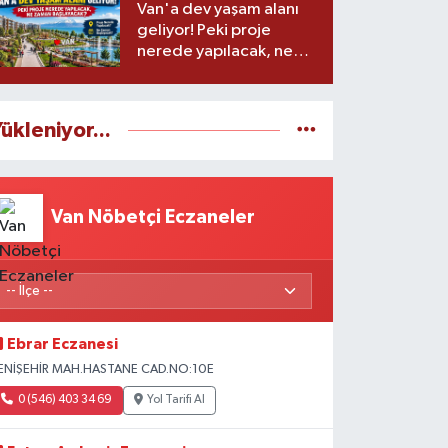
Van'a dev yaşam alanı
geliyor! Peki proje
nerede yapılacak, ne
zaman başlayacak?
ükleniyor...
Van Nöbetçi Eczaneler
Ebrar Eczanesi
ENİŞEHİR MAH.HASTANE CAD.NO:10E
0 (546) 403 34 69
Yol Tarifi Al