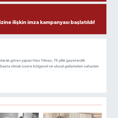
H
A
zine ilişkin imza kampanyası başlatıldı!
S
K
arak görev yapan Hacı Yılmaz, 19 yıllık gazetecilik
başta olmak üzere bölgesel ve ulusal gelişmeleri sahadan
e katkı sunan Yılmaz, tarafsızlık, doğruluk ve etik ilkeler
S
e kamuoyunu güvenilir kaynaklara dayalı olarak
N
O
A