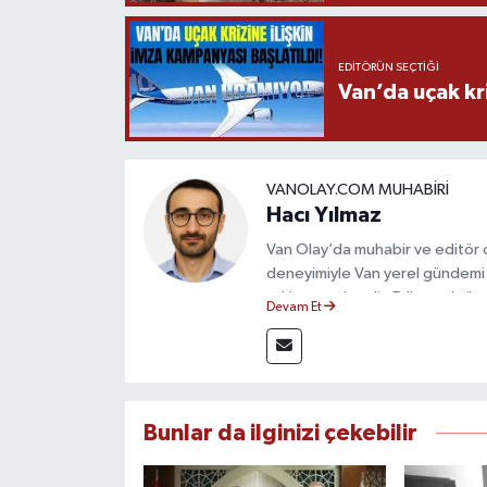
EDITÖRÜN SEÇTIĞI
Van’da uçak kri
VANOLAY.COM MUHABIRI
Hacı Yılmaz
Van Olay’da muhabir ve editör ol
deneyimiyle Van yerel gündemi 
takip etmektedir. Editoryal sürec
Devam Et
çerçevesinde ürettiği haberlerl
bilgilendirmektedir.
Bunlar da ilginizi çekebilir