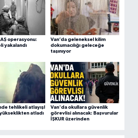
K
EAŞ operasyonu:
Van’da geleneksel kilim
li yakalandı
dokumacılığı geleceğe
taşınıyor
Ş
K
M
de tehlikeli atlayış!
Van'da okullara güvenlik
yükseklikten atladı
görevlisi alınacak: Başvurular
İŞKUR üzerinden
H