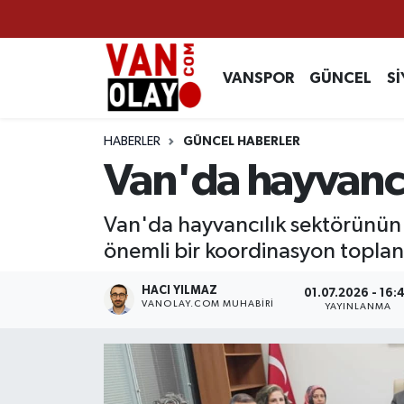
Vanspor
Van Nöbetçi Eczaneler
VANSPOR
GÜNCEL
Sİ
Güncel
Van Hava Durumu
HABERLER
GÜNCEL HABERLER
Siyaset
Van Namaz Vakitleri
Van'da hayvancıl
Ekonomi
Van Trafik Yoğunluk Haritası
Van'da hayvancılık sektörünün ge
önemli bir koordinasyon toplan
Sağlık
Süper Lig Puan Durumu ve Fikstür
HACI YILMAZ
01.07.2026 - 16:
Eğitim
Tüm Manşetler
VANOLAY.COM MUHABIRI
YAYINLANMA
Bilim & Teknoloji
Son Dakika Haberleri
Dünya
Haber Arşivi