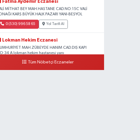
Fatma Aydemir Eczanesi
ALİ MİTHAT BEY MAH.HASTANE CAD.NO:15C VALİ
ONAĞI KARŞ.BÜYÜK HALK PAZARI YANI-BEŞYOL
0 (530) 996 58 65
Yol Tarifi Al
Lokman Hekim Eczanesi
UMHURİYET MAH.ZÜBEYDE HANIM CAD.DIŞ KAPI
O:34 A lokman hekim hastanesi yanı
Tüm Nöbetçi Eczaneler
0 (432) 503 93 23
Yol Tarifi Al
Hekimoğlu Eczanesi
anyolu Caddesi Yeni Diş Hastanesi Yanı NO:102F
0 (541) 147 65 65
Yol Tarifi Al
Koç Eczanesi
UMHURİYET MAH.KONAK SK.NO:6
0 (530) 442 24 65
Yol Tarifi Al