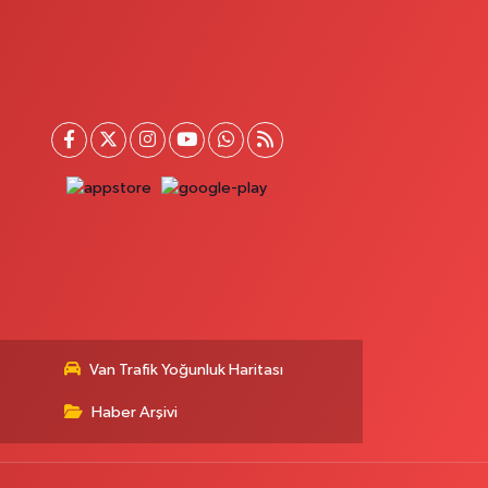
Van Trafik Yoğunluk Haritası
Haber Arşivi