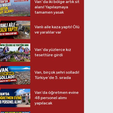
Van'da iki bölge artık sit
alanı! Yapılaşmaya
tamamen yasak
Vanlı aile kaza yaptı! Ölü
ve yaralılar var
Van'da yüzlerce kız
tesettüre girdi
Van, birçok şehri solladı!
Türkiye’de 5. sırada
Van’da öğretmen evine
48 personel alımı
yapılacak