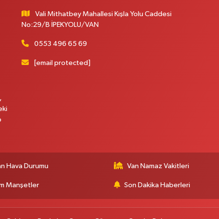
Vali Mithatbey Mahallesi Kışla Yolu Caddesi
No:29/B İPEKYOLU/VAN
0553 496 65 69
[email protected]
,
eki
p
an Hava Durumu
Van Namaz Vakitleri
m Manşetler
Son Dakika Haberleri