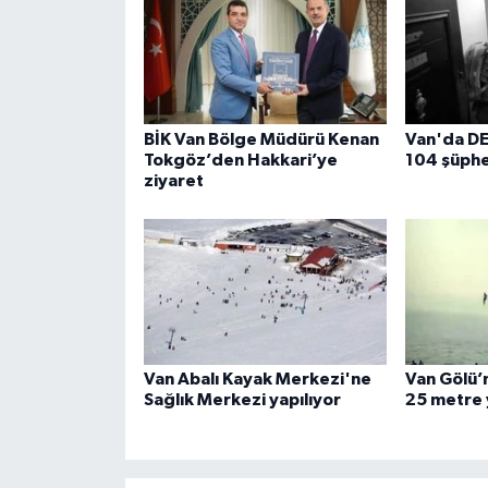
BİK Van Bölge Müdürü Kenan
Van'da D
Tokgöz’den Hakkari’ye
104 şüphe
ziyaret
Van Abalı Kayak Merkezi'ne
Van Gölü’n
Sağlık Merkezi yapılıyor
25 metre 