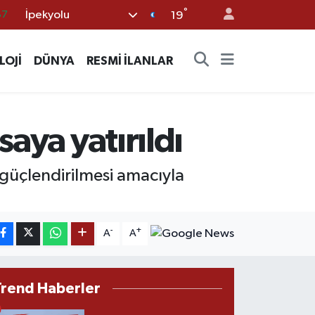
87
°
İpekyolu
19
18
32
LOJİ
DÜNYA
RESMİ İLANLAR
38
59
aya yatırıldı
14
n güçlendirilmesi amacıyla
-
+
A
A
Trend Haberler