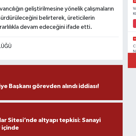
ncılığın geliştirilmesine yönelik çalışmaların
V
K
ürdürüleceğini belirterek, üreticilerin
arlılıkla devam edeceğini ifade etti.
RLÜĞÜ
C
N
V
ye Başkanı görevden alındı iddiası!
C
r Sitesi’nde altyapı tepkisi: Sanayi
 içinde