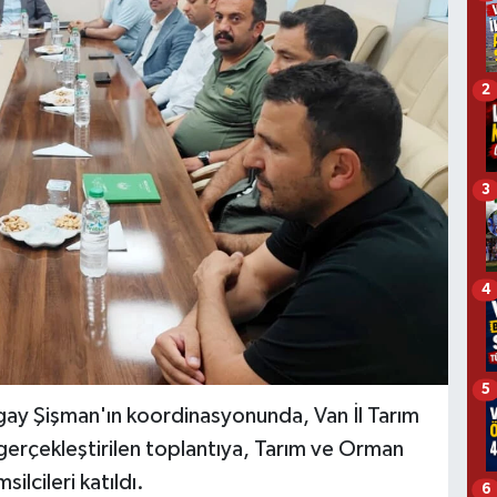
2
3
4
5
gay Şişman'ın koordinasyonunda, Van İl Tarım
erçekleştirilen toplantıya, Tarım ve Orman
silcileri katıldı.
6