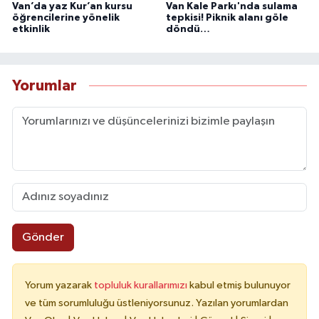
Van’da yaz Kur’an kursu
Van Kale Parkı'nda sulama
öğrencilerine yönelik
tepkisi! Piknik alanı göle
etkinlik
döndü…
Yorumlar
Gönder
Yorum yazarak
topluluk kurallarımızı
kabul etmiş bulunuyor
ve tüm sorumluluğu üstleniyorsunuz. Yazılan yorumlardan