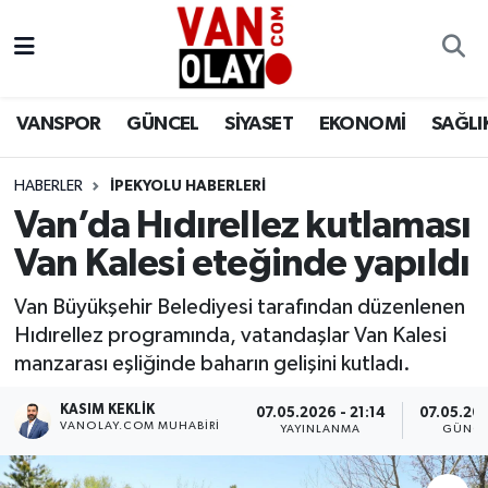
Vanspor
Van Nöbetçi Eczaneler
VANSPOR
GÜNCEL
SİYASET
EKONOMİ
SAĞLI
Güncel
Van Hava Durumu
HABERLER
İPEKYOLU HABERLERİ
Siyaset
Van Namaz Vakitleri
Van’da Hıdırellez kutlaması
Ekonomi
Van Trafik Yoğunluk Haritası
Van Kalesi eteğinde yapıldı
Sağlık
Süper Lig Puan Durumu ve Fikstür
Van Büyükşehir Belediyesi tarafından düzenlenen
Hıdırellez programında, vatandaşlar Van Kalesi
Eğitim
Tüm Manşetler
manzarası eşliğinde baharın gelişini kutladı.
KASIM KEKLIK
07.05.2026 - 21:14
07.05.202
Bilim & Teknoloji
Son Dakika Haberleri
VANOLAY.COM MUHABIRI
YAYINLANMA
GÜNCE
Dünya
Haber Arşivi