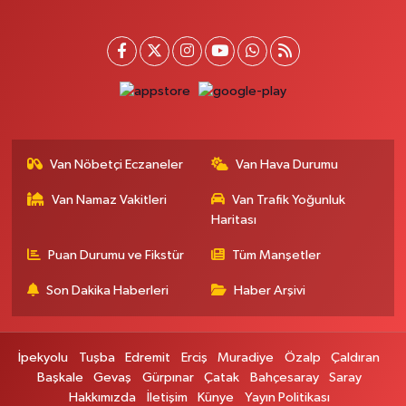
ZÜBEYDE HANIM CAD.ÖZEL LOKMAN HEKİM HASTANESİ KARŞISI 82 C
0 (432) 215 77 65
Yol Tarifi Al
Ferhat Eczanesi
URARTU SOK. ESKİ İSTANBUL HASTANESİ KARŞISI NO:4 C
0 (555) 063 64 65
Yol Tarifi Al
Van Nöbetçi Eczaneler
Van Hava Durumu
Kardelen Eczanesi
Van Namaz Vakitleri
Van Trafik Yoğunluk
Akköprü mahallesi Beşyol mevkii sakatatçılar çarşısı altı şok market yanı
no:36
Haritası
0 (432) 215 54 51
Yol Tarifi Al
Puan Durumu ve Fikstür
Tüm Manşetler
Son Dakika Haberleri
Haber Arşivi
Gündüz Eczanesi
CUMHURİYET MAH. ATATÜRK CADDESİ NO:39 A
0 (432) 712 27 27
Yol Tarifi Al
İpekyolu
Tuşba
Edremit
Erciş
Muradiye
Özalp
Çaldıran
Başkale
Gevaş
Gürpınar
Çatak
Bahçesaray
Saray
Merve Eczanesi
Hakkımızda
İletişim
Künye
Yayın Politikası