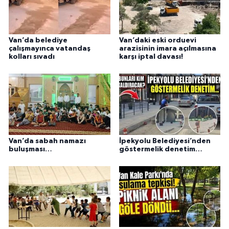
Van’da belediye
Van’daki eski orduevi
çalışmayınca vatandaş
arazisinin imara açılmasına
kolları sıvadı
karşı iptal davası!
Van’da sabah namazı
İpekyolu Belediyesi’nden
buluşması…
göstermelik denetim…