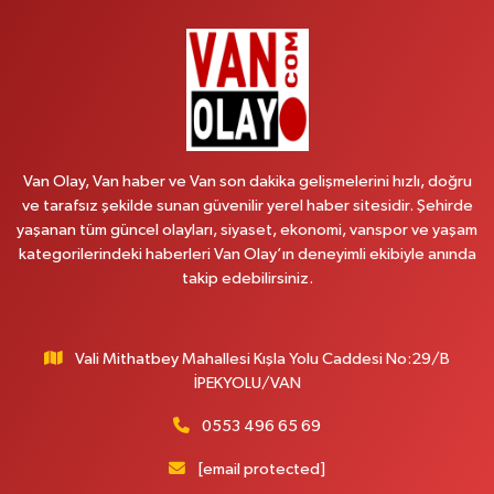
Recep Tayyip Erdoğan Mah.Azerbaycan Cad.104 B
0 (538) 861 36 16
Yol Tarifi Al
Arjin Eczanesi
BEYAZIT MAH.ZEYLAN CADDESİ OKYANUS GİYİM YANI NO:1
0 (535) 014 85 70
Yol Tarifi Al
Van Olay, Van haber ve Van son dakika gelişmelerini hızlı, doğru
ve tarafsız şekilde sunan güvenilir yerel haber sitesidir. Şehirde
Afşar Eczanesi
yaşanan tüm güncel olayları, siyaset, ekonomi, vanspor ve yaşam
Kazım Karabekir cad.Eski Araştırma Hastanesi karşısı (kent park karşısı )
kategorilerindeki haberleri Van Olay’ın deneyimli ekibiyle anında
Kaval iş merkezi No: 156 B
takip edebilirsiniz.
0 (432) 214 02 40
Yol Tarifi Al
Vali Mithatbey Mahallesi Kışla Yolu Caddesi No:29/B
Gürpınar Eczanesi
İPEKYOLU/VAN
Akpınar Mah. Milli Egemenlik Cad.No:7 A
0 (506) 065 26 65
Yol Tarifi Al
0553 496 65 69
[email protected]
Mahya Eczanesi