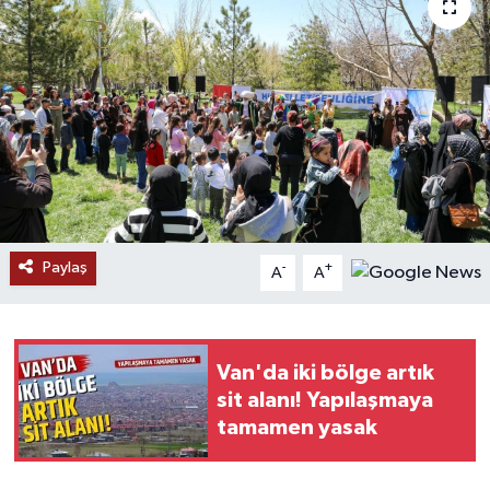
RESMİ İLANLAR
Paylaş
-
+
A
A
Van'da iki bölge artık
sit alanı! Yapılaşmaya
tamamen yasak