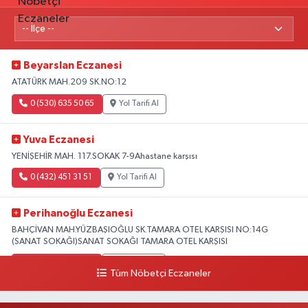
Beyarslan Eczanesi
ATATÜRK MAH.209 SK.NO:12
0 (530) 635 50 65
Yol Tarifi Al
Yuva Eczanesi
YENİŞEHİR MAH. 117.SOKAK 7-9Ahastane karşısı
0 (432) 451 31 51
Yol Tarifi Al
Perihanoğlu Eczanesi
BAHÇİVAN MAH.YÜZBAŞIOĞLU SK.TAMARA OTEL KARŞISI NO:14G
(SANAT SOKAĞI)SANAT SOKAĞI TAMARA OTEL KARŞISI
0 (432) 216 24 25
Yol Tarifi Al
Tüm Nöbetçi Eczaneler
Aydın Eczanesi