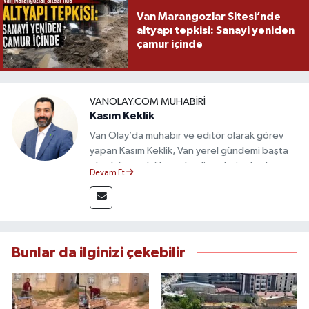
Van Marangozlar Sitesi’nde
altyapı tepkisi: Sanayi yeniden
çamur içinde
VANOLAY.COM MUHABIRI
Kasım Keklik
Van Olay’da muhabir ve editör olarak görev
yapan Kasım Keklik, Van yerel gündemi başta
olmak üzere bölgesel gelişmeleri sahadan
Devam Et
takip etmektedir. Saha haberciliğindeki
deneyimiyle hızlı ve doğru haber üretimine
odaklanan Keklik, tarafsızlık ve etik gazetecilik
ilkeleri doğrultusunda güvenilir içerikler
sunmaktadır.
Bunlar da ilginizi çekebilir