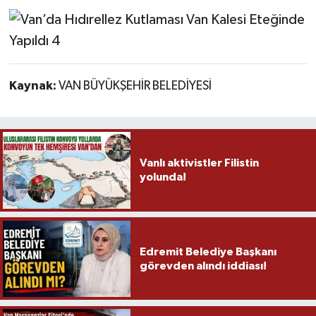
Kaynak:
VAN BÜYÜKŞEHİR BELEDİYESİ
Vanlı aktivistler Filistin
yolunda!
Edremit Belediye Başkanı
görevden alındı iddiası!