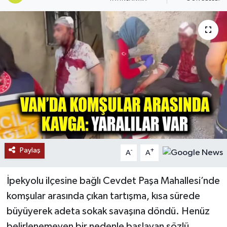
RESMİ İLANLAR
Paylaş
-
+
A
A
İpekyolu ilçesine bağlı Cevdet Paşa Mahallesi’nde
komşular arasında çıkan tartışma, kısa sürede
büyüyerek adeta sokak savaşına döndü. Henüz
belirlenemeyen bir nedenle başlayan sözlü