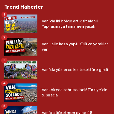
Trend Haberler
1
Van'da iki bölge artık sit alanı!
Yapılaşmaya tamamen yasak
2
Vanlı aile kaza yaptı! Ölü ve yaralılar
var
3
Van'da yüzlerce kız tesettüre girdi
4
Van, birçok şehri solladı! Türkiye’de
5. sırada
5
Van’da öğretmen evine 48