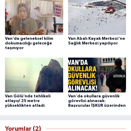
Van’da geleneksel kilim
Van Abalı Kayak Merkezi'ne
dokumacılığı geleceğe
Sağlık Merkezi yapılıyor
taşınıyor
Van Gölü’nde tehlikeli
Van'da okullara güvenlik
atlayış! 25 metre
görevlisi alınacak:
yükseklikten atladı
Başvurular İŞKUR üzerinden
Yorumlar (2)