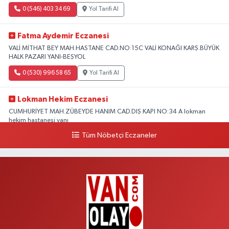
0 (546) 403 34 69
Yol Tarifi Al
Fatma Aydemir Eczanesi
VALİ MİTHAT BEY MAH.HASTANE CAD.NO:15C VALİ KONAĞI KARŞ.BÜYÜK
HALK PAZARI YANI-BEŞYOL
0 (530) 996 58 65
Yol Tarifi Al
Lokman Hekim Eczanesi
CUMHURİYET MAH.ZÜBEYDE HANIM CAD.DIŞ KAPI NO:34 A lokman
hekim hastanesi yanı
Tüm Nöbetçi Eczaneler
0 (432) 503 93 23
Yol Tarifi Al
Hekimoğlu Eczanesi
Vanyolu Caddesi Yeni Diş Hastanesi Yanı NO:102F
0 (541) 147 65 65
Yol Tarifi Al
Koç Eczanesi