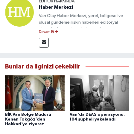
EDITÖR HAKKINDA
Haber Merkezi
Van Olay Haber Merkezi, yerel, bölgesel ve
ulusal gündeme ilişkin haberleri editoryal
denetimden geçirerek okuyuculara
Devam Et
sunmaktadır. Doğruluk, tarafsızlık ve
gazetecilik etik ilkeleri doğrultusunda
hazırlanan içerikler, güvenilir kaynaklara dayalı
olarak hızlı ve şeffaf bir habercilik anlayışıyla
yayımlanmaktadır.
Bunlar da ilginizi çekebilir
BİK Van Bölge Müdürü
Van'da DEAŞ operasyonu:
Kenan Tokgöz’den
104 şüpheli yakalandı
Hakkari’ye ziyaret