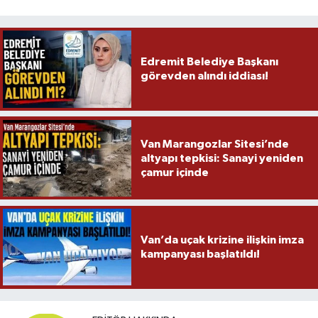
Edremit Belediye Başkanı
görevden alındı iddiası!
Van Marangozlar Sitesi’nde
altyapı tepkisi: Sanayi yeniden
çamur içinde
Van’da uçak krizine ilişkin imza
kampanyası başlatıldı!