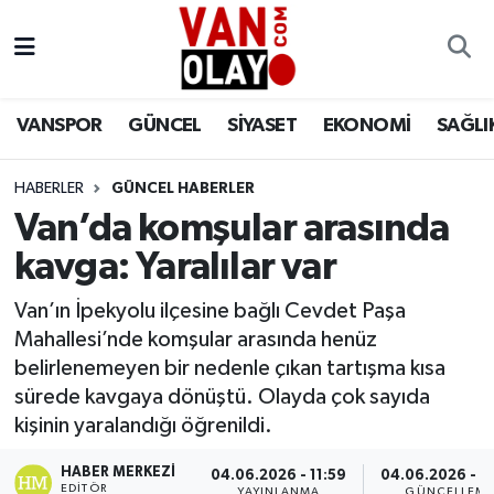
Vanspor
Van Nöbetçi Eczaneler
VANSPOR
GÜNCEL
SİYASET
EKONOMİ
SAĞLI
Güncel
Van Hava Durumu
HABERLER
GÜNCEL HABERLER
Siyaset
Van Namaz Vakitleri
Van’da komşular arasında
Ekonomi
Van Trafik Yoğunluk Haritası
kavga: Yaralılar var
Sağlık
Süper Lig Puan Durumu ve Fikstür
Van’ın İpekyolu ilçesine bağlı Cevdet Paşa
Mahallesi’nde komşular arasında henüz
Eğitim
Tüm Manşetler
belirlenemeyen bir nedenle çıkan tartışma kısa
sürede kavgaya dönüştü. Olayda çok sayıda
Bilim & Teknoloji
Son Dakika Haberleri
kişinin yaralandığı öğrenildi.
HABER MERKEZI
Dünya
Haber Arşivi
04.06.2026 - 11:59
04.06.2026 - 1
EDITÖR
YAYINLANMA
GÜNCELLEM