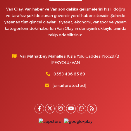
CUMHURİYET MAH.KONAK SK.NO:6
Van Olay, Van haber ve Van son dakika gelişmelerini hızlı, doğru
0 (530) 442 24 65
Yol Tarifi Al
ve tarafsız şekilde sunan güvenilir yerel haber sitesidir. Şehirde
yaşanan tüm güncel olayları, siyaset, ekonomi, vanspor ve yaşam
Yiğit Eczanesi
kategorilerindeki haberleri Van Olay’ın deneyimli ekibiyle anında
HATUNİYE MAHALLESİ ASMİN SOKAK NO:3 A ÖZEL AKDAMAR
takip edebilirsiniz.
HASTANESİ KARŞISI
0 (432) 217 11 10
Yol Tarifi Al
Vali Mithatbey Mahallesi Kışla Yolu Caddesi No:29/B
Akdağ Eczanesi
İPEKYOLU/VAN
SÜPHAN MAH.İPEKYOLU CAD.NO:283G BAHÇEŞEHİR KOLEJİ KARŞISI-
ABAKAN PLAZA
0553 496 65 69
0 (542) 378 02 68
Yol Tarifi Al
[email protected]
Ozan Eczanesi
SERHAT MAHALLESİ CUMHURİYET BULVARI VAN AVM YANI NO:137
ECIVILCOCUKMAGAZASIKARSISI
0 (542) 384 45 20
Yol Tarifi Al