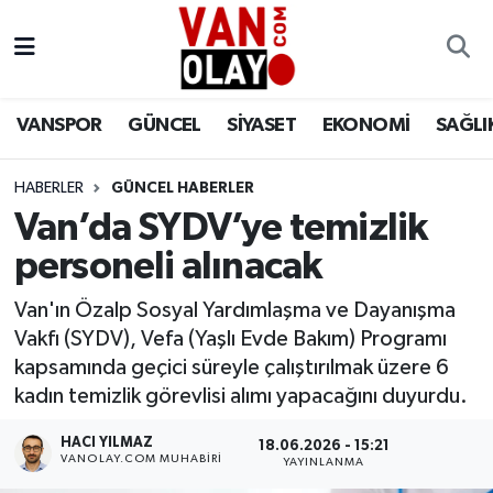
Vanspor
Van Nöbetçi Eczaneler
VANSPOR
GÜNCEL
SİYASET
EKONOMİ
SAĞLI
Güncel
Van Hava Durumu
HABERLER
GÜNCEL HABERLER
Siyaset
Van Namaz Vakitleri
Van’da SYDV’ye temizlik
Ekonomi
Van Trafik Yoğunluk Haritası
personeli alınacak
Sağlık
Süper Lig Puan Durumu ve Fikstür
Van'ın Özalp Sosyal Yardımlaşma ve Dayanışma
Vakfı (SYDV), Vefa (Yaşlı Evde Bakım) Programı
Eğitim
Tüm Manşetler
kapsamında geçici süreyle çalıştırılmak üzere 6
kadın temizlik görevlisi alımı yapacağını duyurdu.
Bilim & Teknoloji
Son Dakika Haberleri
HACI YILMAZ
18.06.2026 - 15:21
VANOLAY.COM MUHABIRI
YAYINLANMA
Dünya
Haber Arşivi