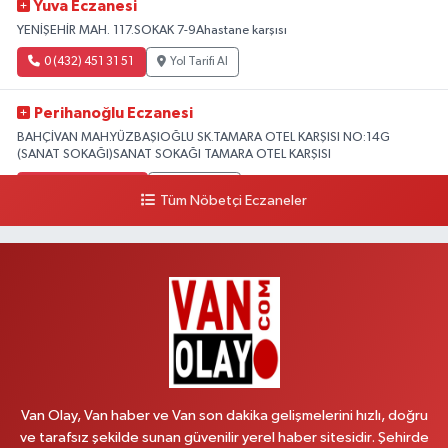
Yuva Eczanesi
YENİŞEHİR MAH. 117.SOKAK 7-9Ahastane karşısı
0 (432) 451 31 51
Yol Tarifi Al
Perihanoğlu Eczanesi
BAHÇİVAN MAH.YÜZBAŞIOĞLU SK.TAMARA OTEL KARŞISI NO:14G
(SANAT SOKAĞI)SANAT SOKAĞI TAMARA OTEL KARŞISI
0 (432) 216 24 25
Yol Tarifi Al
Tüm Nöbetçi Eczaneler
Aydın Eczanesi
Recep Tayyip Erdoğan Mah.Azerbaycan Cad.104 B
0 (538) 861 36 16
Yol Tarifi Al
Arjin Eczanesi
BEYAZIT MAH.ZEYLAN CADDESİ OKYANUS GİYİM YANI NO:1
0 (535) 014 85 70
Yol Tarifi Al
Van Olay, Van haber ve Van son dakika gelişmelerini hızlı, doğru
ve tarafsız şekilde sunan güvenilir yerel haber sitesidir. Şehirde