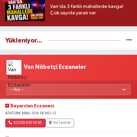
Van’da 3 farklı mahallede kavga!
Çok sayıda yaralı var
Yükleniyor...
Van Nöbetçi Eczaneler
Beyarslan Eczanesi
ATATÜRK MAH.209 SK.NO:12
0 (530) 635 50 65
Yol Tarifi Al