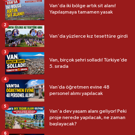
Van'da iki bölge artık sit alanı!
Yapılaşmaya tamamen yasak
2
Van'da yüzlerce kız tesettüre girdi
3
Van, birçok şehri solladı! Türkiye’de
5. sırada
4
Van’da öğretmen evine 48
personel alımı yapılacak
5
Van'a dev yaşam alanı geliyor! Peki
proje nerede yapılacak, ne zaman
başlayacak?
6