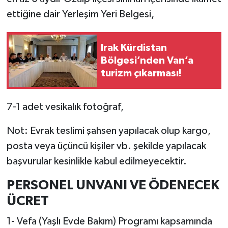
ettiğine dair Yerleşim Yeri Belgesi,
Irak Kürdistan
Bölgesi’nden Van’a
turizm çıkarması!
7-1 adet vesikalık fotoğraf,
Not: Evrak teslimi şahsen yapılacak olup kargo,
posta veya üçüncü kişiler vb. şekilde yapılacak
başvurular kesinlikle kabul edilmeyecektir.
PERSONEL UNVANI VE ÖDENECEK
ÜCRET
1- Vefa (Yaşlı Evde Bakım) Programı kapsamında