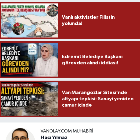
Vanlı aktivistler Filistin
yolunda!
Edremit Belediye Başkanı
görevden alındı iddiası!
Van Marangozlar Sitesi’nde
altyapı tepkisi: Sanayi yeniden
çamur içinde
VANOLAY.COM MUHABIRI
Hacı Yılmaz