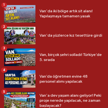
1
Van'da iki bölge artık sit alanı!
Yapılaşmaya tamamen yasak
2
Van'da yüzlerce kız tesettüre girdi
3
Van, birçok şehri solladı! Türkiye’de
5. sırada
4
Van’da öğretmen evine 48
personel alımı yapılacak
5
Van'a dev yaşam alanı geliyor! Peki
proje nerede yapılacak, ne zaman
başlayacak?