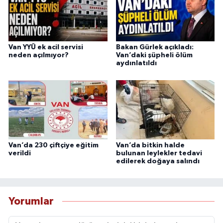
Van YYÜ ek acil servisi
Bakan Gürlek açıkladı:
neden açılmıyor?
Van’daki şüpheli ölüm
aydınlatıldı
Van’da 230 çiftçiye eğitim
Van’da bitkin halde
verildi
bulunan leylekler tedavi
edilerek doğaya salındı
Yorumlar