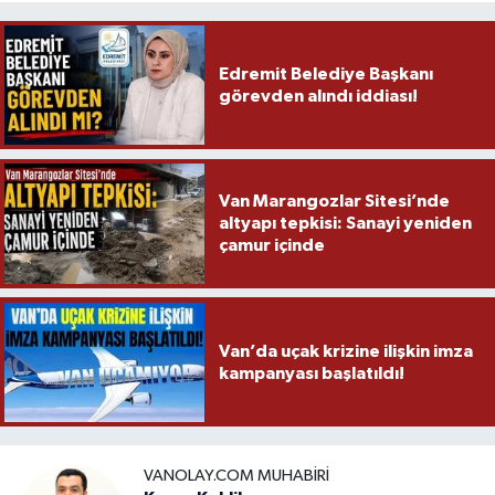
Edremit Belediye Başkanı
görevden alındı iddiası!
Van Marangozlar Sitesi’nde
altyapı tepkisi: Sanayi yeniden
çamur içinde
Van’da uçak krizine ilişkin imza
kampanyası başlatıldı!
VANOLAY.COM MUHABIRI