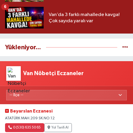
6
Van’da 3 farklı mahallede kavga!
Çok sayıda yaralı var
Yükleniyor...
Van Nöbetçi Eczaneler
Beyarslan Eczanesi
ATATÜRK MAH.209 SK.NO:12
0 (530) 635 50 65
Yol Tarifi Al