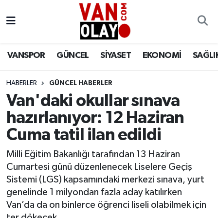
Vanspor
Van Nöbetçi Eczaneler
VANSPOR
GÜNCEL
SİYASET
EKONOMİ
SAĞLI
Güncel
Van Hava Durumu
HABERLER
GÜNCEL HABERLER
Siyaset
Van Namaz Vakitleri
Van'daki okullar sınava
Ekonomi
Van Trafik Yoğunluk Haritası
hazırlanıyor: 12 Haziran
Cuma tatil ilan edildi
Sağlık
Süper Lig Puan Durumu ve Fikstür
Milli Eğitim Bakanlığı tarafından 13 Haziran
Eğitim
Tüm Manşetler
Cumartesi günü düzenlenecek Liselere Geçiş
Sistemi (LGS) kapsamındaki merkezi sınava, yurt
Bilim & Teknoloji
Son Dakika Haberleri
genelinde 1 milyondan fazla aday katılırken
Van’da da on binlerce öğrenci liseli olabilmek için
Dünya
Haber Arşivi
ter dökecek.