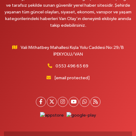
ve tarafsız şekilde sunan güvenilir yerel haber sitesidir. Şehirde
Afşar Eczanesi
yaşanan tüm güncel olayları, siyaset, ekonomi, vanspor ve yaşam
Kazım Karabekir cad.Eski Araştırma Hastanesi karşısı (kent park karşısı )
kategorilerindeki haberleri Van Olay’ın deneyimli ekibiyle anında
Kaval iş merkezi No: 156 B
takip edebilirsiniz.
0 (432) 214 02 40
Yol Tarifi Al
Vali Mithatbey Mahallesi Kışla Yolu Caddesi No:29/B
Gürpınar Eczanesi
İPEKYOLU/VAN
Akpınar Mah. Milli Egemenlik Cad.No:7 A
0 (506) 065 26 65
Yol Tarifi Al
0553 496 65 69
[email protected]
Mahya Eczanesi
ZÜBEYDE HANIM CAD.ÖZEL LOKMAN HEKİM HASTANESİ KARŞISI 82 C
0 (432) 215 77 65
Yol Tarifi Al
Ferhat Eczanesi
URARTU SOK. ESKİ İSTANBUL HASTANESİ KARŞISI NO:4 C
0 (555) 063 64 65
Yol Tarifi Al