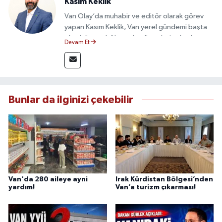
Kasım Keklik
Van Olay’da muhabir ve editör olarak görev
yapan Kasım Keklik, Van yerel gündemi başta
olmak üzere bölgesel gelişmeleri sahadan
Devam Et
takip etmektedir. Saha haberciliğindeki
deneyimiyle hızlı ve doğru haber üretimine
odaklanan Keklik, tarafsızlık ve etik gazetecilik
ilkeleri doğrultusunda güvenilir içerikler
sunmaktadır.
Bunlar da ilginizi çekebilir
Van'da 280 aileye ayni
Irak Kürdistan Bölgesi’nden
yardım!
Van’a turizm çıkarması!