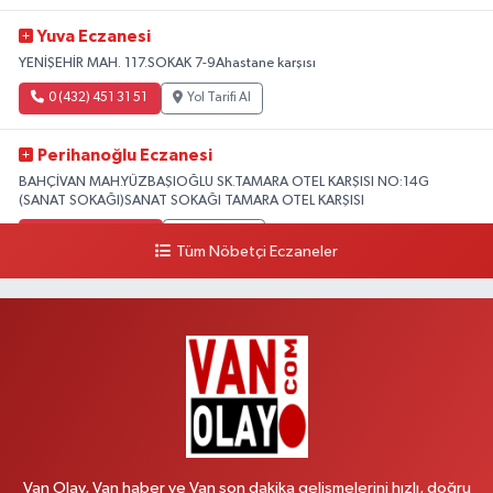
Yuva Eczanesi
YENİŞEHİR MAH. 117.SOKAK 7-9Ahastane karşısı
0 (432) 451 31 51
Yol Tarifi Al
Perihanoğlu Eczanesi
BAHÇİVAN MAH.YÜZBAŞIOĞLU SK.TAMARA OTEL KARŞISI NO:14G
(SANAT SOKAĞI)SANAT SOKAĞI TAMARA OTEL KARŞISI
0 (432) 216 24 25
Yol Tarifi Al
Tüm Nöbetçi Eczaneler
Aydın Eczanesi
Recep Tayyip Erdoğan Mah.Azerbaycan Cad.104 B
0 (538) 861 36 16
Yol Tarifi Al
Arjin Eczanesi
BEYAZIT MAH.ZEYLAN CADDESİ OKYANUS GİYİM YANI NO:1
0 (535) 014 85 70
Yol Tarifi Al
Van Olay, Van haber ve Van son dakika gelişmelerini hızlı, doğru