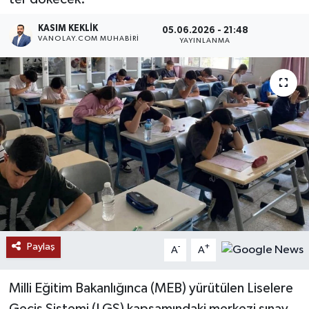
RESMİ İLANLAR
KASIM KEKLIK
05.06.2026 - 21:48
VANOLAY.COM MUHABIRI
YAYINLANMA
Paylaş
-
+
A
A
Milli Eğitim Bakanlığınca (MEB) yürütülen Liselere