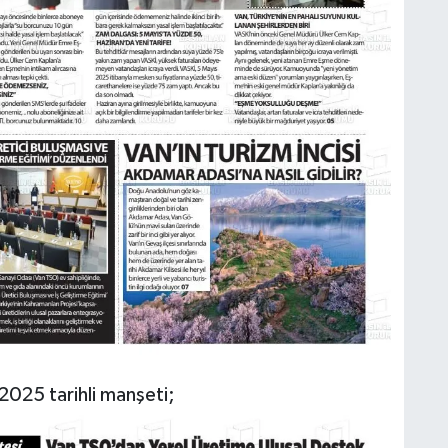
M
K
H
E
H
6
K
025 tarihli manşeti;
S