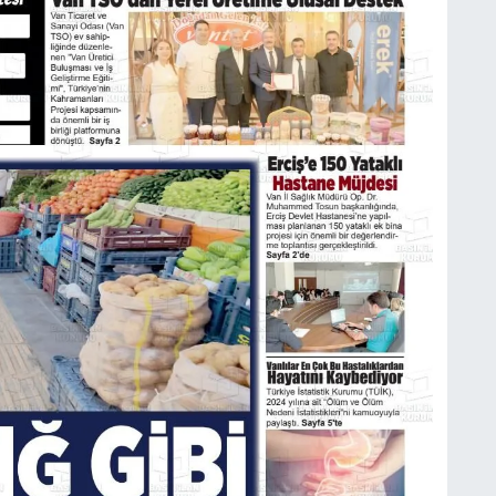
K
B
N
V
Y