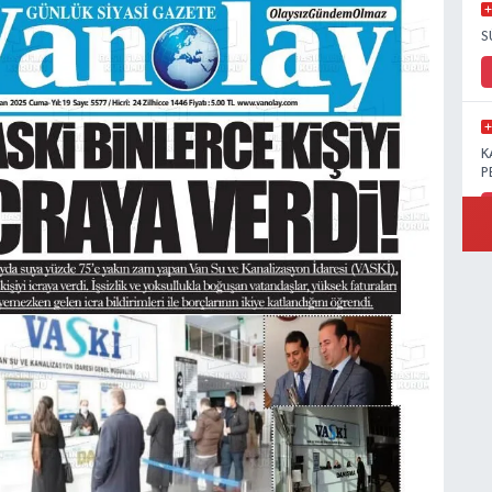
S
K
P
B
Ö
M