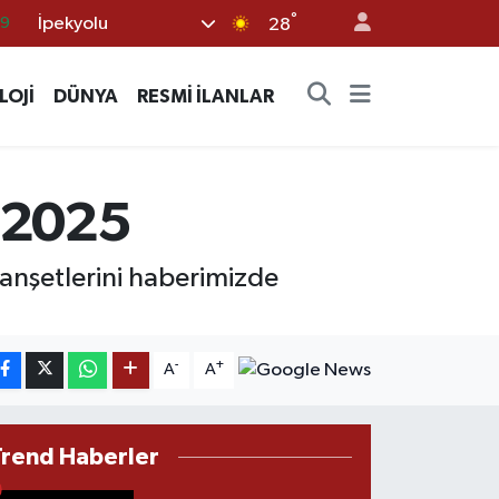
°
İpekyolu
06
28
.1
LOJİ
DÜNYA
RESMİ İLANLAR
21
32
8
n 2025
69
anşetlerini haberimizde
-
+
A
A
Trend Haberler