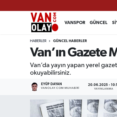
Vanspor
Van Nöbetçi Eczaneler
VANSPOR
GÜNCEL
Sİ
Güncel
Van Hava Durumu
HABERLER
GÜNCEL HABERLER
Siyaset
Van Namaz Vakitleri
Van’ın Gazete M
Ekonomi
Van Trafik Yoğunluk Haritası
Van’da yayın yapan yerel gazet
okuyabilirsiniz.
Sağlık
Süper Lig Puan Durumu ve Fikstür
EYÜP DAYAN
20.06.2025 - 10:
Eğitim
Tüm Manşetler
VANOLAY.COM MUHABIRI
YAYINLANMA
Bilim & Teknoloji
Son Dakika Haberleri
Dünya
Haber Arşivi