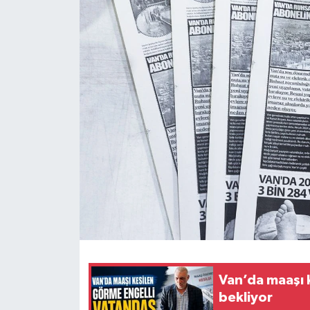
RESMİ İLANLAR
Van’da maaşı 
bekliyor