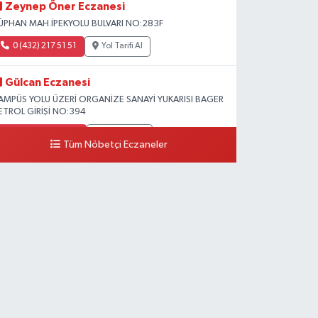
Zeynep Öner Eczanesi
ÜPHAN MAH.İPEKYOLU BULVARI NO:283F
0 (432) 217 51 51
Yol Tarifi Al
Gülcan Eczanesi
AMPÜS YOLU ÜZERİ ORGANİZE SANAYİ YUKARISI BAGER
ETROL GİRİŞİ NO:394
0 (533) 348 25 87
Yol Tarifi Al
Tüm Nöbetçi Eczaneler
Lütfiye Hanım Eczanesi
AHÇİVAN MAH.15 TEMMUZ ŞEHİTLERİ CAD.NO:36B
ZEL LOKMAN HEKİM HASTANESİ ACİL KARŞISI
0 (501) 048 96 88
Yol Tarifi Al
Emek Eczanesi
AHMUDİYE MAH.ATATÜRK CAD.NO:17B
0 (531) 621 69 65
Yol Tarifi Al