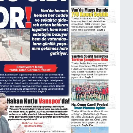
C
A
A
N