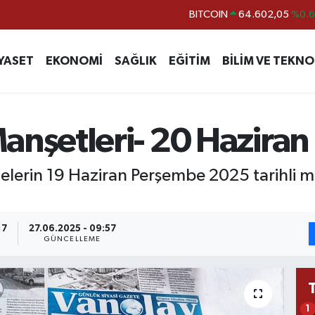
DOLAR
47,5986
%0.
EURO
55,0700
%0
YASET
EKONOMİ
SAĞLIK
EĞİTİM
BİLİM VE TEKNO
STERLİN
64,2438
%0.
GRAM ALTIN
6513.94
%0.
BİST100
13.768
%4
anşetleri- 20 Hazira
BITCOIN
64.602,05
%0.
elerin 19 Haziran Perşembe 2025 tarihli m
17
27.06.2025 - 09:57
GÜNCELLEME
1