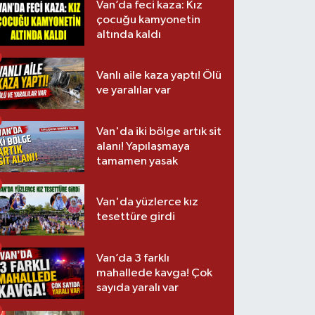
Van’da feci kaza: Kız
çocuğu kamyonetin
altında kaldı
Vanlı aile kaza yaptı! Ölü
ve yaralılar var
Van'da iki bölge artık sit
alanı! Yapılaşmaya
tamamen yasak
Van'da yüzlerce kız
tesettüre girdi
Van’da 3 farklı
mahallede kavga! Çok
sayıda yaralı var