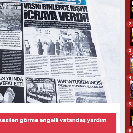
2
3
4
5
kesilen görme engelli vatandaş yardım
6