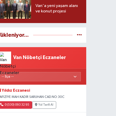
Van'a yeni yaşam alanı
ve konut projesi
ükleniyor...
Van Nöbetçi Eczaneler
Yıldız Eczanesi
AFIZİYE MAH.KADİR SARUHAN CAD.NO:30C
0 (530) 093 32 95
Yol Tarifi Al