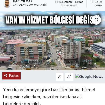
HACI YILMAZ
13.05.2026 - 15:52
13.05.202
VANOLAY.COM MUHABIRI
YAYINLANMA
GÜNCE
RESMİ İLANLAR
Paylaş
-
+
A
A
Yeni düzenlemeye göre bazı iller bir üst hizmet
bölgesine alınırken, bazı iller ise daha alt
bölgelere geçirildi.