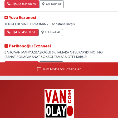
0 (530) 635 50 65
Yol Tarifi Al
Yuva Eczanesi
YENİŞEHİR MAH. 117.SOKAK 7-9Ahastane karşısı
0 (432) 451 31 51
Yol Tarifi Al
Perihanoğlu Eczanesi
BAHÇİVAN MAH.YÜZBAŞIOĞLU SK.TAMARA OTEL KARŞISI NO:14G
(SANAT SOKAĞI)SANAT SOKAĞI TAMARA OTEL KARŞISI
0 (432) 216 24 25
Yol Tarifi Al
Tüm Nöbetçi Eczaneler
Aydın Eczanesi
Recep Tayyip Erdoğan Mah.Azerbaycan Cad.104 B
0 (538) 861 36 16
Yol Tarifi Al
Arjin Eczanesi
BEYAZIT MAH.ZEYLAN CADDESİ OKYANUS GİYİM YANI NO:1