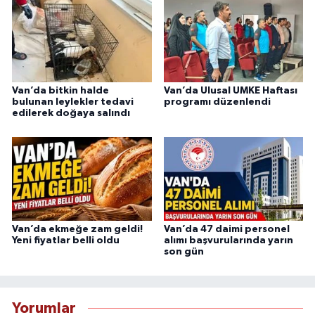
Van’da bitkin halde
Van’da Ulusal UMKE Haftası
bulunan leylekler tedavi
programı düzenlendi
edilerek doğaya salındı
Van’da ekmeğe zam geldi!
Van’da 47 daimi personel
Yeni fiyatlar belli oldu
alımı başvurularında yarın
son gün
Yorumlar