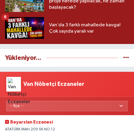
proje nerede yapılacak, ne zaman
başlayacak?
6
Van’da 3 farklı mahallede kavga!
Çok sayıda yaralı var
Yükleniyor...
Van Nöbetçi Eczaneler
Beyarslan Eczanesi
ATATÜRK MAH.209 SK.NO:12