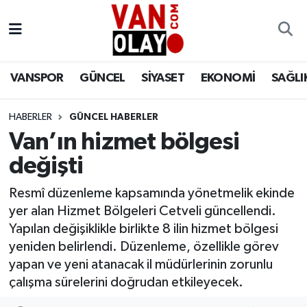
Vanspor
Van Nöbetçi Eczaneler
VANSPOR
GÜNCEL
SİYASET
EKONOMİ
SAĞLI
Güncel
Van Hava Durumu
HABERLER
GÜNCEL HABERLER
Siyaset
Van Namaz Vakitleri
Van’ın hizmet bölgesi
Ekonomi
Van Trafik Yoğunluk Haritası
değişti
Sağlık
Süper Lig Puan Durumu ve Fikstür
Resmî düzenleme kapsamında yönetmelik ekinde
yer alan Hizmet Bölgeleri Cetveli güncellendi.
Eğitim
Tüm Manşetler
Yapılan değişiklikle birlikte 8 ilin hizmet bölgesi
yeniden belirlendi. Düzenleme, özellikle görev
Bilim & Teknoloji
Son Dakika Haberleri
yapan ve yeni atanacak il müdürlerinin zorunlu
çalışma sürelerini doğrudan etkileyecek.
Dünya
Haber Arşivi