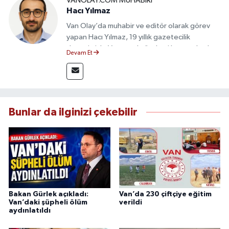
VANOLAY.COM MUHABIRI
Hacı Yılmaz
Van Olay’da muhabir ve editör olarak görev
yapan Hacı Yılmaz, 19 yıllık gazetecilik
deneyimiyle Van yerel gündemi başta olmak
Devam Et
üzere bölgesel ve ulusal gelişmeleri sahadan
takip etmektedir. Editoryal sürece katkı sunan
Yılmaz, tarafsızlık, doğruluk ve etik ilkeler
çerçevesinde ürettiği haberlerle kamuoyunu
güvenilir kaynaklara dayalı olarak
Bunlar da ilginizi çekebilir
bilgilendirmektedir.
Bakan Gürlek açıkladı:
Van’da 230 çiftçiye eğitim
Van’daki şüpheli ölüm
verildi
aydınlatıldı