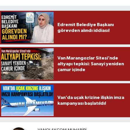
Edremit Belediye Başkanı
görevden alındı iddiası!
Van Marangozlar Sitesi’nde
altyapı tepkisi: Sanayi yeniden
çamur içinde
Van’da uçak krizine ilişkin imza
kampanyası başlatıldı!