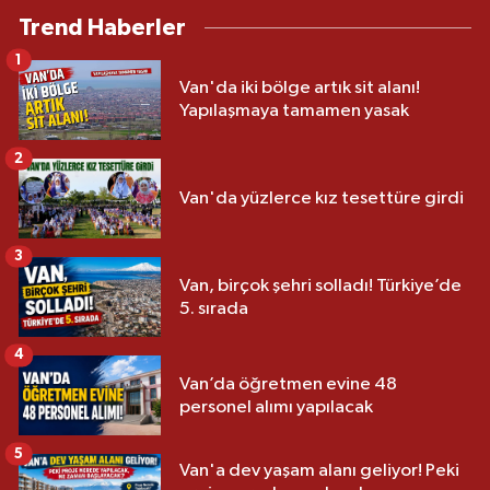
Trend Haberler
1
Van'da iki bölge artık sit alanı!
Yapılaşmaya tamamen yasak
2
Van'da yüzlerce kız tesettüre girdi
3
Van, birçok şehri solladı! Türkiye’de
5. sırada
4
Van’da öğretmen evine 48
personel alımı yapılacak
5
Van'a dev yaşam alanı geliyor! Peki