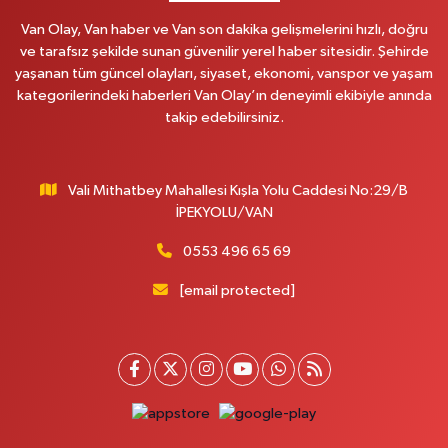
0 (535) 014 85 70
Yol Tarifi Al
Van Olay, Van haber ve Van son dakika gelişmelerini hızlı, doğru
ve tarafsız şekilde sunan güvenilir yerel haber sitesidir. Şehirde
Afşar Eczanesi
yaşanan tüm güncel olayları, siyaset, ekonomi, vanspor ve yaşam
Kazım Karabekir cad.Eski Araştırma Hastanesi karşısı (kent park karşısı )
kategorilerindeki haberleri Van Olay’ın deneyimli ekibiyle anında
Kaval iş merkezi No: 156 B
takip edebilirsiniz.
0 (432) 214 02 40
Yol Tarifi Al
Vali Mithatbey Mahallesi Kışla Yolu Caddesi No:29/B
Gürpınar Eczanesi
İPEKYOLU/VAN
Akpınar Mah. Milli Egemenlik Cad.No:7 A
0 (506) 065 26 65
Yol Tarifi Al
0553 496 65 69
[email protected]
Mahya Eczanesi
ZÜBEYDE HANIM CAD.ÖZEL LOKMAN HEKİM HASTANESİ KARŞISI 82 C
0 (432) 215 77 65
Yol Tarifi Al
Ferhat Eczanesi
URARTU SOK. ESKİ İSTANBUL HASTANESİ KARŞISI NO:4 C