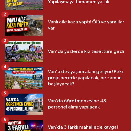
Yapılaşmaya tamamen yasak
2
Vanlı aile kaza yaptı! Ölü ve yaralılar
var
3
Van'da yüzlerce kız tesettüre girdi
4
Van'a dev yaşam alanı geliyor! Peki
proje nerede yapılacak, ne zaman
başlayacak?
5
Van’da öğretmen evine 48
personel alımı yapılacak
6
Van’da 3 farklı mahallede kavga!