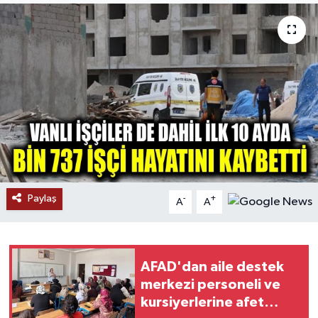
RESMİ İLANLAR
Paylaş
-
+
A
A
AFAD'dan aile destek
merkezi personeli ve
kursiyerlerine afet