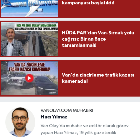
kampanyası başlatıldı!
HÜDA PAR’dan Van-Şırnak yolu
çağrısı: Bir an önce
tamamlanmalı!
Van’da zincirleme trafik kazası
kamerada!
VANOLAY.COM MUHABIRI
Hacı Yılmaz
Van Olay’da muhabir ve editör olarak görev
yapan Hacı Yılmaz, 19 yıllık gazetecilik
deneyimiyle Van yerel gündemi başta olmak