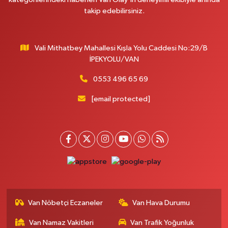
MERAŞEL FEVZİ ÇAKMAK CAD. KÜLTÜR SARAYI KIZILAY KAN MERKEZİ
takip edebilirsiniz.
KARŞISI DIŞ KAPI NO:25B
0 (432) 212 66 67
Yol Tarifi Al
Vali Mithatbey Mahallesi Kışla Yolu Caddesi No:29/B
Yenı Derman Eczanesi
İPEKYOLU/VAN
Hatuniye Mah. Özel Akdamar Hastanesi Karşısı Güven Evleri A.Blok No:7
Akdamar Hastanesi Acil yanı. İpekyolu. Hatuniye mahallesi terzioğlu, Eski
0553 496 65 69
ikinisan kedili kavşağı, 65100 Ipekyolu Van
[email protected]
0 (432) 216 14 84
Yol Tarifi Al
Hayat Eczanesi
Kışla Mah.Çınarlı Cad.1038 Sk.No:93 3-4
0 (432) 354 37 36
Yol Tarifi Al
Erdoğan Eczanesi
SEREFIYE MAHALLE URARTU SOKAK ESKİ İSTANBUL HAST. KRŞ. NO:6 B
Van Nöbetçi Eczaneler
Van Hava Durumu
0 (432) 215 82 65
Yol Tarifi Al
Van Namaz Vakitleri
Van Trafik Yoğunluk