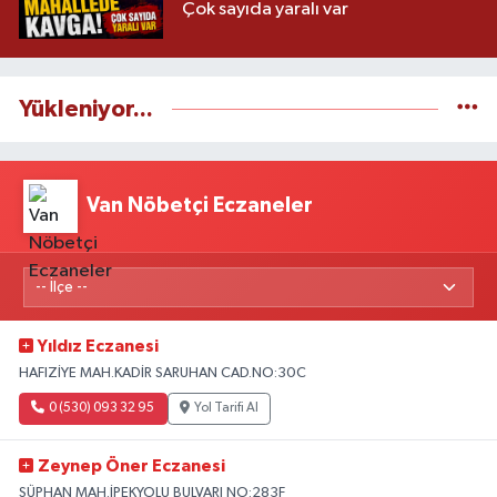
Çok sayıda yaralı var
Yükleniyor...
Van Nöbetçi Eczaneler
Yıldız Eczanesi
HAFIZİYE MAH.KADİR SARUHAN CAD.NO:30C
0 (530) 093 32 95
Yol Tarifi Al
Zeynep Öner Eczanesi
SÜPHAN MAH.İPEKYOLU BULVARI NO:283F