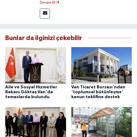
Devam Et
üzere bölgesel ve ulusal gelişmeleri sahadan
takip etmektedir. Editoryal sürece katkı sunan
Yılmaz, tarafsızlık, doğruluk ve etik ilkeler
çerçevesinde ürettiği haberlerle kamuoyunu
güvenilir kaynaklara dayalı olarak
Bunlar da ilginizi çekebilir
bilgilendirmektedir.
Aile ve Sosyal Hizmetler
Van Ticaret Borsası'ndan
Bakanı Göktaş Van'da
'toplumsal bütünleşme'
temaslarda bulundu
kanun teklifine destek