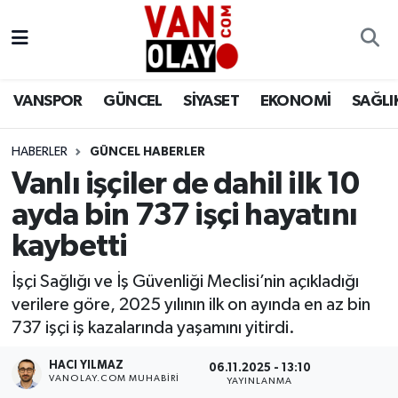
Vanspor
Van Nöbetçi Eczaneler
VANSPOR
GÜNCEL
SİYASET
EKONOMİ
SAĞLI
Güncel
Van Hava Durumu
HABERLER
GÜNCEL HABERLER
Siyaset
Van Namaz Vakitleri
Vanlı işçiler de dahil ilk 10
Ekonomi
Van Trafik Yoğunluk Haritası
ayda bin 737 işçi hayatını
kaybetti
Sağlık
Süper Lig Puan Durumu ve Fikstür
İşçi Sağlığı ve İş Güvenliği Meclisi’nin açıkladığı
Eğitim
Tüm Manşetler
verilere göre, 2025 yılının ilk on ayında en az bin
737 işçi iş kazalarında yaşamını yitirdi.
Bilim & Teknoloji
Son Dakika Haberleri
HACI YILMAZ
06.11.2025 - 13:10
VANOLAY.COM MUHABIRI
YAYINLANMA
Dünya
Haber Arşivi