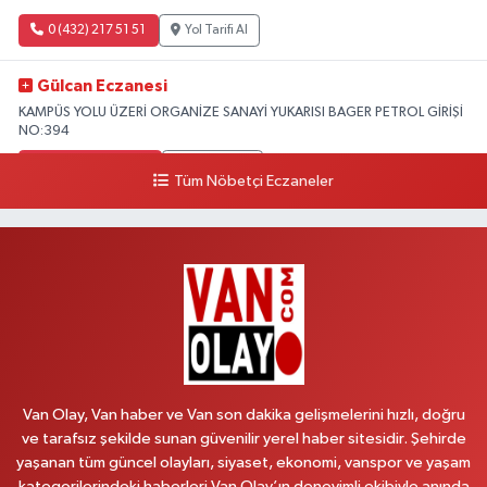
0 (432) 217 51 51
Yol Tarifi Al
Gülcan Eczanesi
KAMPÜS YOLU ÜZERİ ORGANİZE SANAYİ YUKARISI BAGER PETROL GİRİŞİ
NO:394
0 (533) 348 25 87
Yol Tarifi Al
Tüm Nöbetçi Eczaneler
Lütfiye Hanım Eczanesi
BAHÇİVAN MAH.15 TEMMUZ ŞEHİTLERİ CAD.NO:36B ÖZEL LOKMAN
HEKİM HASTANESİ ACİL KARŞISI
0 (501) 048 96 88
Yol Tarifi Al
Emek Eczanesi
MAHMUDİYE MAH.ATATÜRK CAD.NO:17B
Van Olay, Van haber ve Van son dakika gelişmelerini hızlı, doğru
0 (531) 621 69 65
Yol Tarifi Al
ve tarafsız şekilde sunan güvenilir yerel haber sitesidir. Şehirde
yaşanan tüm güncel olayları, siyaset, ekonomi, vanspor ve yaşam
Onay Eczanesi
kategorilerindeki haberleri Van Olay’ın deneyimli ekibiyle anında